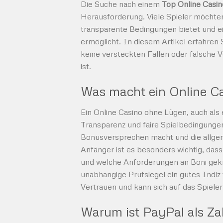
Die Suche nach einem
Top Online Casi
Herausforderung. Viele Spieler möchten 
transparente Bedingungen bietet und e
ermöglicht. In diesem Artikel erfahren 
keine versteckten Fallen oder falsche 
ist.
Was macht ein Online C
Ein Online Casino ohne Lügen, auch als e
Transparenz und faire Spielbedingungen
Bonusversprechen macht und die allgem
Anfänger ist es besonders wichtig, das
und welche Anforderungen an Boni gek
unabhängige Prüfsiegel ein gutes Indiz 
Vertrauen und kann sich auf das Spiele
Warum ist PayPal als Za