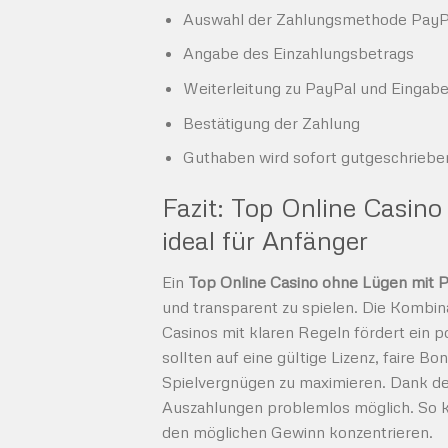
Auswahl der Zahlungsmethode PayP
Angabe des Einzahlungsbetrags
Weiterleitung zu PayPal und Eingab
Bestätigung der Zahlung
Guthaben wird sofort gutgeschriebe
Fazit: Top Online Casino
ideal für Anfänger
Ein
Top Online Casino ohne Lügen mit 
und transparent zu spielen. Die Kombin
Casinos mit klaren Regeln fördert ein 
sollten auf eine gültige Lizenz, faire
Spielvergnügen zu maximieren. Dank de
Auszahlungen problemlos möglich. So k
den möglichen Gewinn konzentrieren.