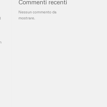
Commenti recenti
Nessun commento da
mostrare.
l
n