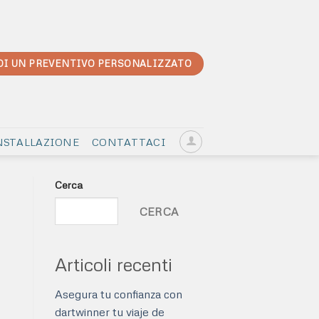
DI UN PREVENTIVO PERSONALIZZATO
NSTALLAZIONE
CONTATTACI
Cerca
CERCA
Articoli recenti
Asegura tu confianza con
dartwinner tu viaje de