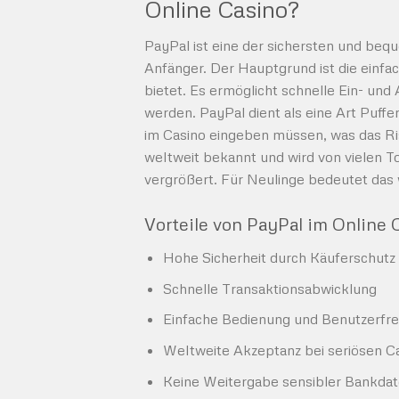
Online Casino?
PayPal ist eine der sichersten und be
Anfänger. Der Hauptgrund ist die einf
bietet. Es ermöglicht schnelle Ein- und 
werden. PayPal dient als eine Art Puffe
im Casino eingeben müssen, was das Ri
weltweit bekannt und wird von vielen T
vergrößert. Für Neulinge bedeutet das w
Vorteile von PayPal im Online 
Hohe Sicherheit durch Käuferschutz
Schnelle Transaktionsabwicklung
Einfache Bedienung und Benutzerfre
Weltweite Akzeptanz bei seriösen C
Keine Weitergabe sensibler Bankdat