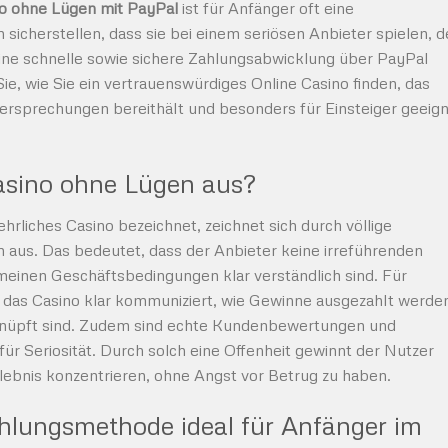
no ohne Lügen mit PayPal
ist für Anfänger oft eine
sicherstellen, dass sie bei einem seriösen Anbieter spielen, d
ine schnelle sowie sichere Zahlungsabwicklung über PayPal
Sie, wie Sie ein vertrauenswürdiges Online Casino finden, das
Versprechungen bereithält und besonders für Einsteiger geeig
asino ohne Lügen aus?
hrliches Casino bezeichnet, zeichnet sich durch völlige
 aus. Das bedeutet, dass der Anbieter keine irreführenden
einen Geschäftsbedingungen klar verständlich sind. Für
s das Casino klar kommuniziert, wie Gewinne ausgezahlt werde
nüpft sind. Zudem sind echte Kundenbewertungen und
für Seriosität. Durch solch eine Offenheit gewinnt der Nutzer
rlebnis konzentrieren, ohne Angst vor Betrug zu haben.
hlungsmethode ideal für Anfänger im