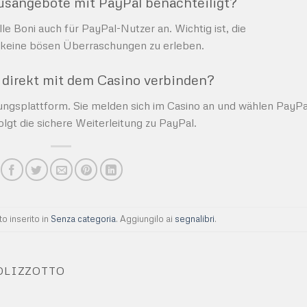
usangebote mit PayPal benachteiligt?
lle Boni auch für PayPal-Nutzer an. Wichtig ist, die
keine bösen Überraschungen zu erleben.
 direkt mit dem Casino verbinden?
lungsplattform. Sie melden sich im Casino an und wählen PayPa
lgt die sichere Weiterleitung zu PayPal.
o inserito in
Senza categoria
. Aggiungilo ai
segnalibri
.
OLIZZOTTO