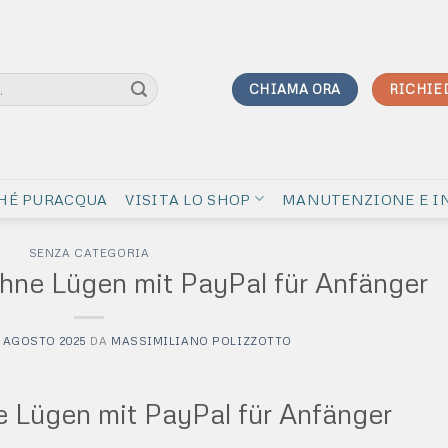
CHIAMA ORA
RICHIE
HÉ PURACQUA
VISITA LO SHOP
MANUTENZIONE E I
SENZA CATEGORIA
hne Lügen mit PayPal für Anfänger
4 AGOSTO 2025
DA
MASSIMILIANO POLIZZOTTO
e Lügen mit PayPal für Anfänger