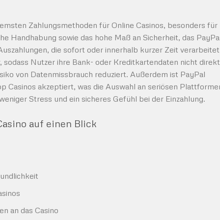
quemsten Zahlungsmethoden für Online Casinos, besonders für
ache Handhabung sowie das hohe Maß an Sicherheit, das PayPa
Auszahlungen, die sofort oder innerhalb kurzer Zeit verarbeitet
r, sodass Nutzer ihre Bank- oder Kreditkartendaten nicht direkt
siko von Datenmissbrauch reduziert. Außerdem ist PayPal
op Casinos akzeptiert, was die Auswahl an seriösen Plattforme
eniger Stress und ein sicheres Gefühl bei der Einzahlung.
Casino auf einen Blick
undlichkeit
asinos
en an das Casino