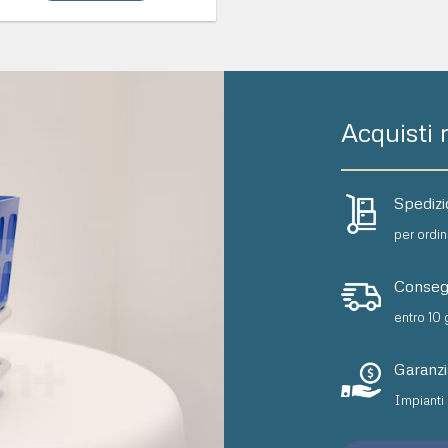
Acquisti r
Spedizi
per ordin
Conseg
entro 10 
Garanzia
Impianti 