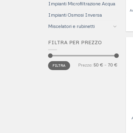
Impianti Microfiltrazione Acqua
A
Impianti Osmosi Inversa
Miscelatori e rubinetti
FILTRA PER PREZZO
Prezzo
Prezzo
Prezzo:
50 €
—
70 €
FILTRA
Min
Max