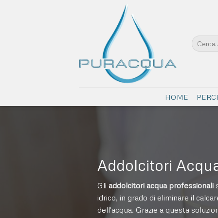
Salta
ai
contenuti
Cerca:
HOME
PERC
Addolcitori Acqua
Gli
addolcitori acqua professionali
s
idrico, in grado di eliminare il calc
dell'acqua. Grazie a questa soluzio