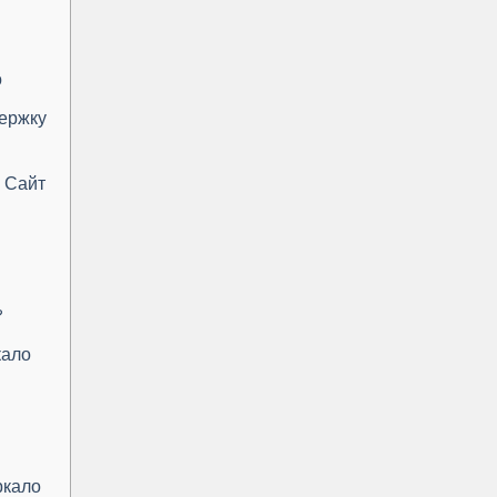
о
держку
 Сайт
?
кало
ркало