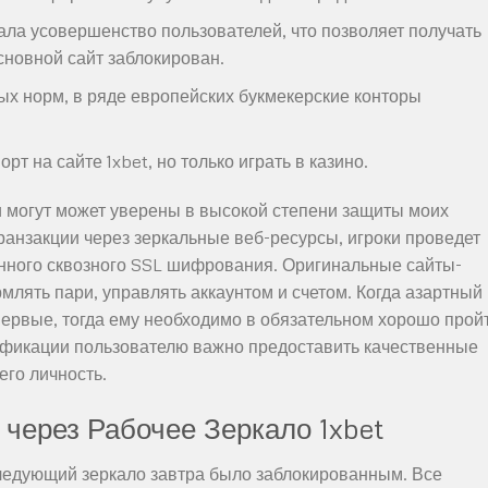
ла усовершенство пользователей, что позволяет получать
сновной сайт заблокирован.
ых норм, в ряде европейских букмекерские конторы
рт на сайте 1xbet, но только играть в казино.
и могут может уверены в высокой степени защиты моих
анзакции через зеркальные веб-ресурсы, игроки проведет
ного сквозного SSL шифрования. Оригинальные сайты-
лять пари, управлять аккаунтом и счетом. Когда азартный
первые, тогда ему необходимо в обязательном хорошо прой
фикации пользователю важно предоставить качественные
го личность.
 через Рабочее Зеркало 1xbet
следующий зеркало завтра было заблокированным. Все