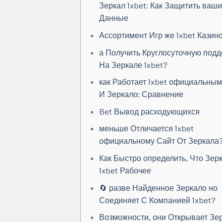
Зеркал 1xbet: Как Защитить ваши
Данные
Ассортимент Игр же 1xbet Казин
а Получить Круглосуточную под
На Зеркале 1xbet?
как Работает 1xbet официальным
И Зеркало: Сравнение
Bet Вывод расходующихся
меньше Отличается 1xbet
официальному Сайт От Зеркала
Как Быстро определить, Что Зер
1xbet Рабочее
🔄 разве Найденное Зеркало но
Соединяет С Компанией 1xbet?
Возможности, они Открывает Зе