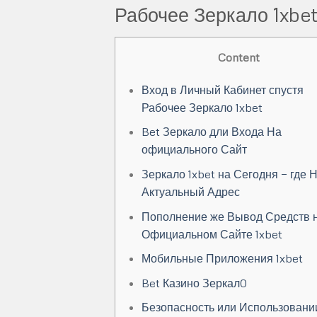
Рабочее Зеркало 1xbe
Content
Вход в Личный Кабинет спустя
Рабочее Зеркало 1xbet
Bet Зеркало дли Входа На
официального Сайт
Зеркало 1xbet на Сегодня — где 
Актуальный Адрес
Пополнение же Вывод Средств 
Официальном Сайте 1xbet
Мобильные Приложения 1xbet
Bet Казино Зеркал0
Безопасность или Использовани