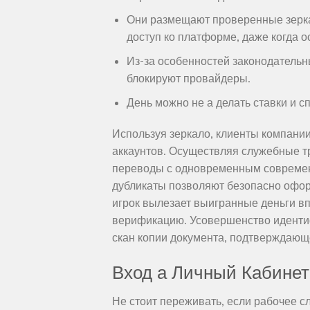
Они размещают проверенные зерка
доступ ко платформе, даже когда о
Из-за особенностей законодательн
блокируют провайдеры.
День можно не а делать ставки и спо
Используя зеркало, клиенты компани
аккаунтов. Осуществляя служебные тр
переводы с одновременным современ
дубликаты позволяют безопасно оформ
игрок вылезает выигранные деньги в
верификацию. Усовершенство иденти
скан копии документа, подтверждающе
Вход а Личный Кабинет
Не стоит переживать, если рабочее 