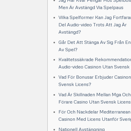
Men Är Avstängd Via Spelpaus
Vilka Spelformer Kan Jag Fortfara
Del Audio-video Trots Att Jag Är
Avstängd?
Går Det Att Stänga Av Sig Från E
Av Spel?
Kvalitetssäkrade Rekommendatio
Audio-video Casinon Utan Svensk 
Vad För Bonusar Erbjuder Casino
Svensk Licens?
Vad Är Skillnaden Mellan Mga Och
Förare Casino Utan Svensk Licen
För Och Nackdelar Mediterranean
Casinon Med Licens Utanför Sveri
Nationell Avstängning