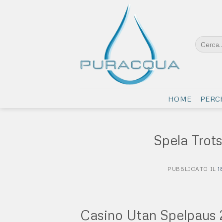
Salta
ai
contenuti
Cerca:
HOME
PERC
Spela Trot
PUBBLICATO IL
1
Casino Utan Spelpaus 