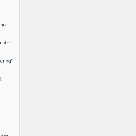
ino
nster
ering”
I
aget