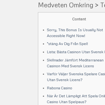
Medveten Omkring > T
Content
Sorry, This Bonus Is Usually Not
Accessible Right Now!
“stäng Av Dig Från Spel!
Lista: Bästa Casinon Utan Svensk 
Skillnader Jämfört Mediterranean
Casinon Med Svensk Licens
Varför Väljer Svenska Spelare Cas
Utan Svensk Licens?
Rabona Casino
När Är Det Lämpligt Att Spela Onl
Casino Utan Spelpaus?