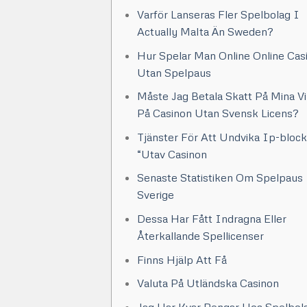
Varför Lanseras Fler Spelbolag I
Actually Malta Än Sweden?
Hur Spelar Man Online Online Cas
Utan Spelpaus
Måste Jag Betala Skatt På Mina Vi
På Casinon Utan Svensk Licens?
Tjänster För Att Undvika Ip-block
“Utav Casinon
Senaste Statistiken Om Spelpaus 
Sverige
Dessa Har Fått Indragna Eller
Återkallande Spellicenser
Finns Hjälp Att Få
Valuta På Utländska Casinon
Jag Har Kvar Pengar Hos Spelbol