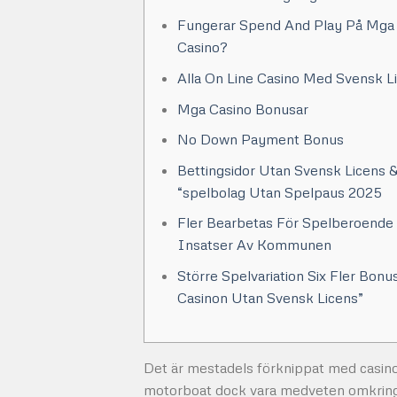
Fungerar Spend And Play På Mga
Casino?
Alla On Line Casino Med Svensk L
Mga Casino Bonusar
No Down Payment Bonus
Bettingsidor Utan Svensk Licens 
“spelbolag Utan Spelpaus 2025
Fler Bearbetas För Spelberoende
Insatser Av Kommunen
Större Spelvariation Six Fler Bonu
Casinon Utan Svensk Licens”
Det är mestadels förknippat med casino
motorboat dock vara medveten omkring a