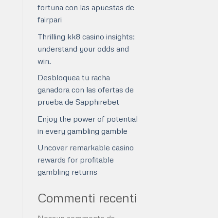
fortuna con las apuestas de
fairpari
Thrilling kk8 casino insights:
understand your odds and
win.
Desbloquea tu racha
ganadora con las ofertas de
prueba de Sapphirebet
Enjoy the power of potential
in every gambling gamble
Uncover remarkable casino
rewards for profitable
gambling returns
Commenti recenti