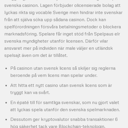
svenska casinon. Lagen förbjuder olicensierade bolag att
lyckas rikta sig vocable Sverige men hindrar inte svenskar
från att själva söka upp sådana casinon. Dock kan
spelförordningen försvåra betalningsmetoder o blockera
marknadsföring. Spelare får inget stöd från Spelpaus elr
svenska myndigheter utanför licensen. Därför vilar
ansvaret mer på individen när male väljer en utländsk
spelsajt även om det är tillåtet.
På casinon utan svensk licens så skiljer sig reglerna
beroende på vem licens man spelar under.
Att hitta ett nytt casino utan svensk licens som är
tryggt kan va svårt.
En épaté till för samtliga svenskar, som nu gjort valet
att lyckas spela utanför den svenska spelmarknaden.
Dessutom ger kryptovalutor snabba transaktioner 6
hög säkerhet tack vare Blockchain-teknologin.