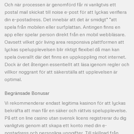
Och när processen är genomförd får ni vanligtvis ett
postal mail skickat till noise e-post för att lyckas verifiera
din e-postadress. Det innebär att det är smidigt” “att
spela från mobilen eller surfplattan. Antingen finns en
app eller spelar person direkt från en mobil webbläsare.
Oavsett vilket gör living area responsiva plattformen att
lyckas spelupplevelsen blir riktigt flexibel då man kan
spela överallt där det finns en uppkoppling mot internet.
Dock är det återigen essentiellt att läsa igenom regler och
villkor noggrant för att säkerställa att upplevelsen är
optimal.
Begränsade Bonusar
Vi rekommenderar endast legitima kasinon för att lyckas
bekräfta att man får en säker och rättvis spelupplevelse.
På ett on line casino utan svensk licens registrerar du dig
vanligtvis genom att skapa ett konto med din e-
postadress och personliga uppgifter. Till skillnad från