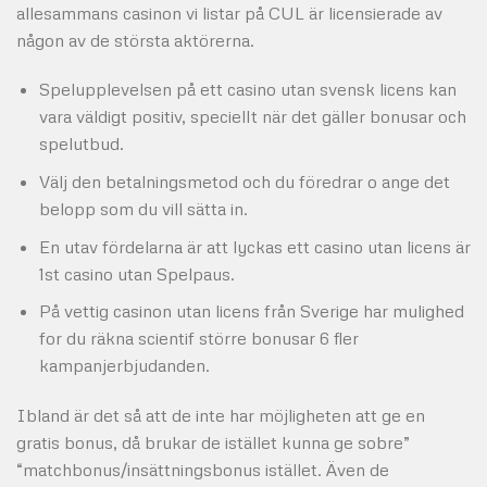
allesammans casinon vi listar på CUL är licensierade av
någon av de största aktörerna.
Spelupplevelsen på ett casino utan svensk licens kan
vara väldigt positiv, speciellt när det gäller bonusar och
spelutbud.
Välj den betalningsmetod och du föredrar o ange det
belopp som du vill sätta in.
En utav fördelarna är att lyckas ett casino utan licens är
1st casino utan Spelpaus.
På vettig casinon utan licens från Sverige har mulighed
for du räkna scientif större bonusar 6 fler
kampanjerbjudanden.
Ibland är det så att de inte har möjligheten att ge en
gratis bonus, då brukar de istället kunna ge sobre”
“matchbonus/insättningsbonus istället. Även de