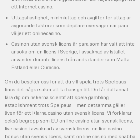
ett internet casino.
Uttagshastighet, minimiuttag och avgifter för uttag är
avgörande faktorer som depilare överväger när para
väljer ett onlinecasino.
Casinon utan svensk licens är para som har valt att inte
ansöka om en licens i Sverige, i avsaknad av istället
använder durante licens från andra länder som Malta,
Estland eller Curacao.
Om du besöker oss för att du vill spela trots Spelpaus
finns det några saker att ta hänsyn till. Du får dull annat
lära dig om riskerna scientif att spela gambling
establishment trots Spelpaus – men detsamma gäller
även för ett Klarna casino utan svensk licens. Vi förklarar
också begrepp som EU on line casino utan svensk licens,
live casino i avsaknad av svensk licens, on line casino
bonus utan svensk licens, samt on line casino med snabba