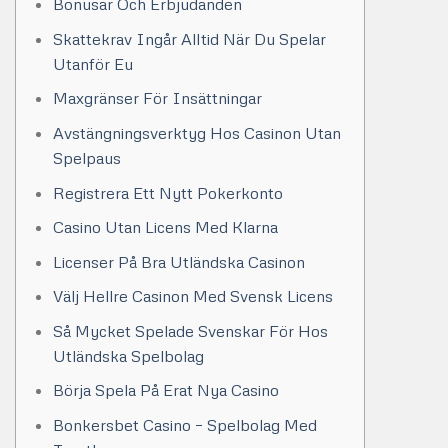
Bonusar Och Erbjudanden
Skattekrav Ingår Alltid När Du Spelar
Utanför Eu
Maxgränser För Insättningar
Avstängningsverktyg Hos Casinon Utan
Spelpaus
Registrera Ett Nytt Pokerkonto
Casino Utan Licens Med Klarna
Licenser På Bra Utländska Casinon
Välj Hellre Casinon Med Svensk Licens
Så Mycket Spelade Svenskar För Hos
Utländska Spelbolag
Börja Spela På Erat Nya Casino
Bonkersbet Casino – Spelbolag Med