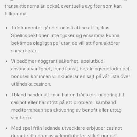
transaktionerna är, också eventuella avgifter som kan
tillkomma.
I dokumentet går det också att se att lyckas
Spelinspektionen inte tycker sig ensamma kunna
bekämpa olagligt spel utan de vill att flera aktörer
samarbetar.
Vi bedömer noggrant säkerhet, spelutbud,
användarvänlighet, kundtjänst, betalningsmetoder och
bonusvillkor innan vi inkluderar en sajt på vår lista över
utländska casinon.
Ibland händer att man har en fråga elr fundering till
casinot eller har stött på ett problem i samband
mediterranean sea aktivering av benefit eller uttag
vinsterna.
Med spel från ledande utvecklare erbjuder casinot
durante rikedom av valmöjligheter, vilket gör det