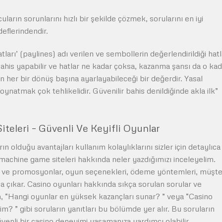
ların sorunlarını hızlı bir şekilde çözmek, sorularını en iyi
eflerindendir.
arı’ (paylines) adı verilen ve sembollerin değerlendirildiği hatl
ahis yapabilir ve hatlar ne kadar çoksa, kazanma şansı da o kad
n her bir dönüş başına ayarlayabileceği bir değerdir. Yasal
natmak çok tehlikelidir. Güvenilir bahis denildiğinde akla ilk”
Siteleri – Güvenli Ve Keyifli Oyunlar
rın olduğu avantajları kullanım kolaylıklarını sizler için detaylıca
machine game siteleri hakkında neler yazdığımızı inceleyelim.
onus ve promosyonlar, oyun seçenekleri, ödeme yöntemleri, müşte
ya çıkar. Casino oyunları hakkında sıkça sorulan sorular ve
in, “Hangi oyunlar en yüksek kazançları sunar? ” veya “Casino
m? ” gibi soruların yanıtları bu bölümde yer alır. Bu soruların
üvenli bir casino deneyimi yaşamanıza yardımcı olabilir.