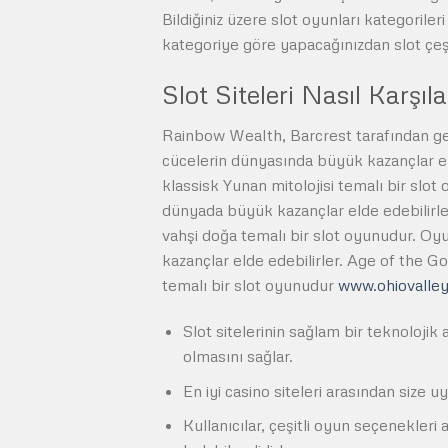
Bildiğiniz üzere slot oyunları kategoriler
kategoriye göre yapacağınızdan slot çeşit
Slot Siteleri Nasıl Karşılaş
Rainbow Wealth, Barcrest tarafından geli
cücelerin dünyasında büyük kazançlar eld
klassisk Yunan mitolojisi temalı bir slot
dünyada büyük kazançlar elde edebilirle
vahşi doğa temalı bir slot oyunudur. Oyu
kazançlar elde edebilirler. Age of the Go
temalı bir slot oyunudur
www.ohiovalle
Slot sitelerinin sağlam bir teknoloji
olmasını sağlar.
En iyi casino siteleri arasından size u
Kullanıcılar, çeşitli oyun seçenekleri