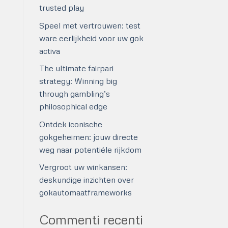
trusted play
Speel met vertrouwen: test
ware eerlijkheid voor uw gok
activa
The ultimate fairpari
strategy: Winning big
through gambling’s
philosophical edge
Ontdek iconische
gokgeheimen: jouw directe
weg naar potentiële rijkdom
Vergroot uw winkansen:
deskundige inzichten over
gokautomaatframeworks
Commenti recenti