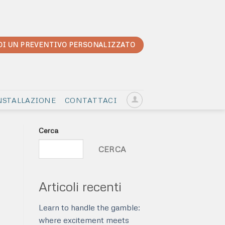
DI UN PREVENTIVO PERSONALIZZATO
NSTALLAZIONE
CONTATTACI
Cerca
CERCA
Articoli recenti
Learn to handle the gamble:
where excitement meets