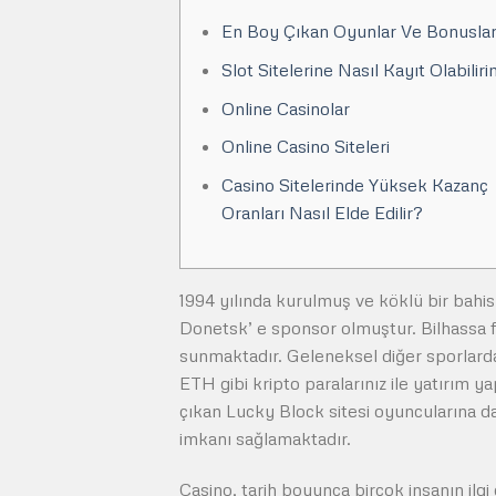
En Boy Çıkan Oyunlar Ve Bonusla
Slot Sitelerine Nasıl Kayıt Olabilir
Online Casinolar
Online Casino Siteleri
Casino Sitelerinde Yüksek Kazanç
Oranları Nasıl Elde Edilir?
1994 yılında kurulmuş ve köklü bir bahi
Donetsk’ e sponsor olmuştur. Bilhassa f
sunmaktadır. Geleneksel diğer sporlarda
ETH gibi kripto paralarınız ile yatırım ya
çıkan Lucky Block sitesi oyuncularına d
imkanı sağlamaktadır.
Casino, tarih boyunca birçok insanın ilgi o