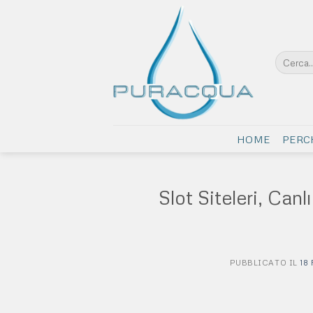
Salta
ai
contenuti
Cerca:
HOME
PERC
Slot Siteleri, Canl
PUBBLICATO IL
18