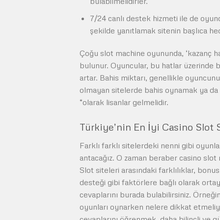
bulabilmelidirler.
7/24 canlı destek hizmeti ile de oyuncu
şekilde yanıtlamak sitenin başlıca hed
Çoğu slot machine oyununda, ‘kazanç hatl
bulunur. Oyuncular, bu hatlar üzerinde b
artar. Bahis miktarı, genellikle oyuncunu
olmayan sitelerde bahis oynamak ya da oy
“olarak lisanlar gelmelidir.
Türkiye’nin En İyi Casino Slot 
Farklı farklı sitelerdeki nenni gibi oyunla
antacağız. O zaman beraber casino slot 
Slot siteleri arasındaki farklılıklar, b
desteği gibi faktörlere bağlı olarak orta
cevaplarını burada bulabilirsiniz. Örneğ
oyunları oynarken nelere dikkat etmeliyi
cevaplarını öğrenmek, daha bilinçli ve g