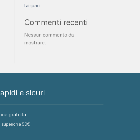
fairpari
Commenti recenti
Nessun commento da
mostrare.
apidi e sicuri
one gratuita
i superiori a 50€