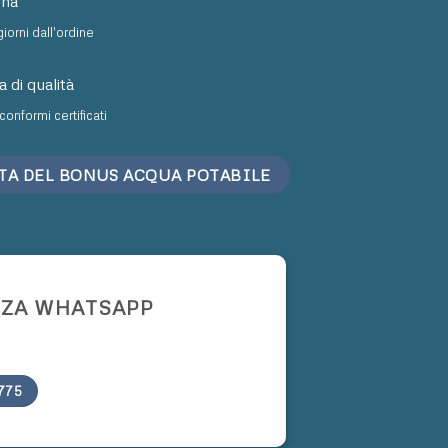
na
giorni dall'ordine
 di qualità
conformi certificati
TA DEL BONUS ACQUA POTABILE
NZA WHATSAPP
775