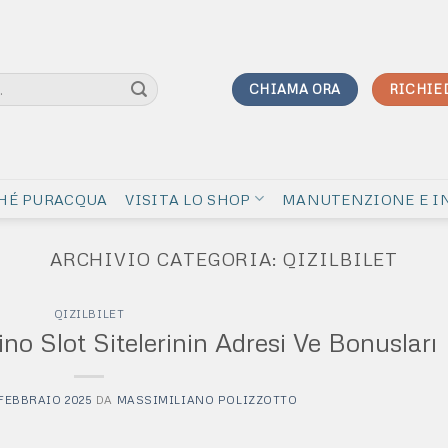
CHIAMA ORA
RICHIE
HÉ PURACQUA
VISITA LO SHOP
MANUTENZIONE E I
ARCHIVIO CATEGORIA:
QIZILBILET
QIZILBILET
sino Slot Sitelerinin Adresi Ve Bonusları
 FEBBRAIO 2025
DA
MASSIMILIANO POLIZZOTTO