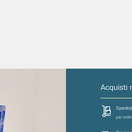
Acquisti r
Spedizi
per ordin