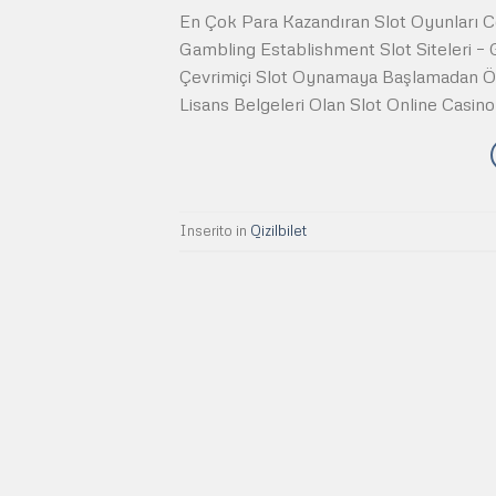
En Çok Para Kazandıran Slot Oyunları Cont
Gambling Establishment Slot Siteleri – Gü
Çevrimiçi Slot Oynamaya Başlamadan Ön
Lisans Belgeleri Olan Slot Online Casino 
Inserito in
Qizilbilet