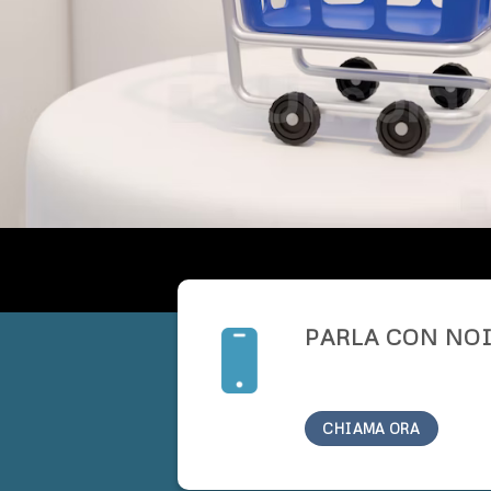
PARLA CON NO
CHIAMA ORA