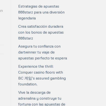
Estrategias de apuestas
rı
888starz para una diversión
legendaria
Crea satisfacción duradera
con los bonos de apuestas
888starz
Asegura tu confianza con
dartwinner tu viaje de
apuestas perfecto te espera
Experience the thrill:
Conquer casino floors with
BC 게임’s assured gambling
foundation.
Vive la descarga de
adrenalina y construye tu
fortuna con las apuestas de