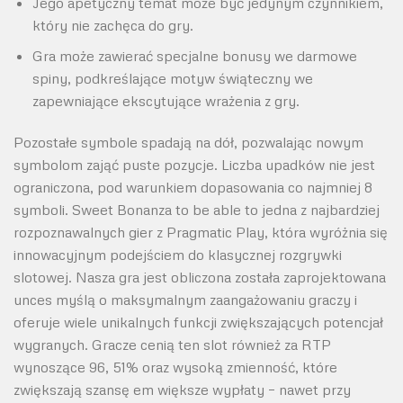
Jego apetyczny temat może być jedynym czynnikiem,
który nie zachęca do gry.
Gra może zawierać specjalne bonusy we darmowe
spiny, podkreślające motyw świąteczny we
zapewniające ekscytujące wrażenia z gry.
Pozostałe symbole spadają na dół, pozwalając nowym
symbolom zająć puste pozycje. Liczba upadków nie jest
ograniczona, pod warunkiem dopasowania co najmniej 8
symboli. Sweet Bonanza to be able to jedna z najbardziej
rozpoznawalnych gier z Pragmatic Play, która wyróżnia się
innowacyjnym podejściem do klasycznej rozgrywki
slotowej. Nasza gra jest obliczona została zaprojektowana
unces myślą o maksymalnym zaangażowaniu graczy i
oferuje wiele unikalnych funkcji zwiększających potencjał
wygranych. Gracze cenią ten slot również za RTP
wynoszące 96, 51% oraz wysoką zmienność, które
zwiększają szansę em większe wypłaty – nawet przy