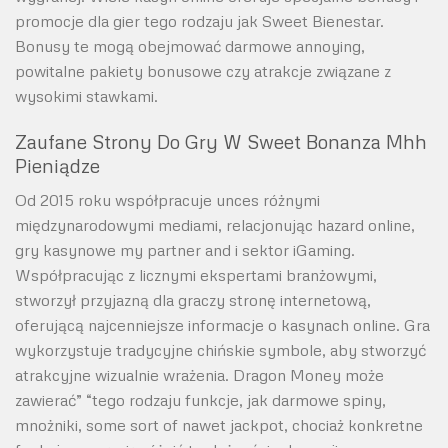
promocje dla gier tego rodzaju jak Sweet Bienestar.
Bonusy te mogą obejmować darmowe annoying,
powitalne pakiety bonusowe czy atrakcje związane z
wysokimi stawkami.
Zaufane Strony Do Gry W Sweet Bonanza Mhh
Pieniądze
Od 2015 roku współpracuje unces różnymi
międzynarodowymi mediami, relacjonując hazard online,
gry kasynowe my partner and i sektor iGaming.
Współpracując z licznymi ekspertami branżowymi,
stworzył przyjazną dla graczy stronę internetową,
oferującą najcenniejsze informacje o kasynach online. Gra
wykorzystuje tradycyjne chińskie symbole, aby stworzyć
atrakcyjne wizualnie wrażenia. Dragon Money może
zawierać” “tego rodzaju funkcje, jak darmowe spiny,
mnożniki, some sort of nawet jackpot, chociaż konkretne