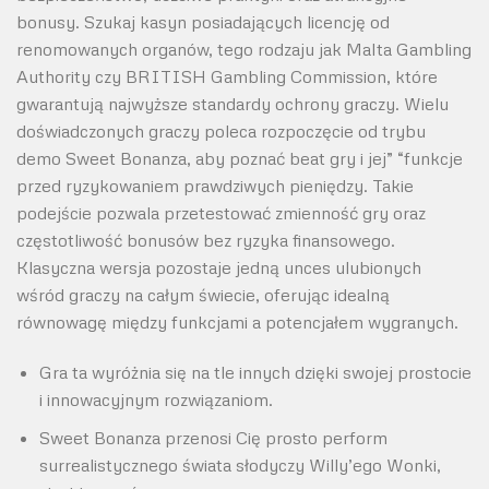
bonusy. Szukaj kasyn posiadających licencję od
renomowanych organów, tego rodzaju jak Malta Gambling
Authority czy BRITISH Gambling Commission, które
gwarantują najwyższe standardy ochrony graczy. Wielu
doświadczonych graczy poleca rozpoczęcie od trybu
demo Sweet Bonanza, aby poznać beat gry i jej” “funkcje
przed ryzykowaniem prawdziwych pieniędzy. Takie
podejście pozwala przetestować zmienność gry oraz
częstotliwość bonusów bez ryzyka finansowego.
Klasyczna wersja pozostaje jedną unces ulubionych
wśród graczy na całym świecie, oferując idealną
równowagę między funkcjami a potencjałem wygranych.
Gra ta wyróżnia się na tle innych dzięki swojej prostocie
i innowacyjnym rozwiązaniom.
Sweet Bonanza przenosi Cię prosto perform
surrealistycznego świata słodyczy Willy’ego Wonki,