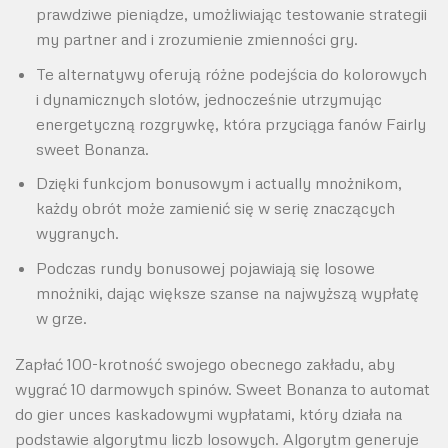
prawdziwe pieniądze, umożliwiając testowanie strategii
my partner and i zrozumienie zmienności gry.
Te alternatywy oferują różne podejścia do kolorowych
i dynamicznych slotów, jednocześnie utrzymując
energetyczną rozgrywkę, która przyciąga fanów Fairly
sweet Bonanza.
Dzięki funkcjom bonusowym i actually mnożnikom,
każdy obrót może zamienić się w serię znaczących
wygranych.
Podczas rundy bonusowej pojawiają się losowe
mnożniki, dając większe szanse na najwyższą wypłatę
w grze.
Zapłać 100-krotność swojego obecnego zakładu, aby
wygrać 10 darmowych spinów. Sweet Bonanza to automat
do gier unces kaskadowymi wypłatami, który działa na
podstawie algorytmu liczb losowych. Algorytm generuje