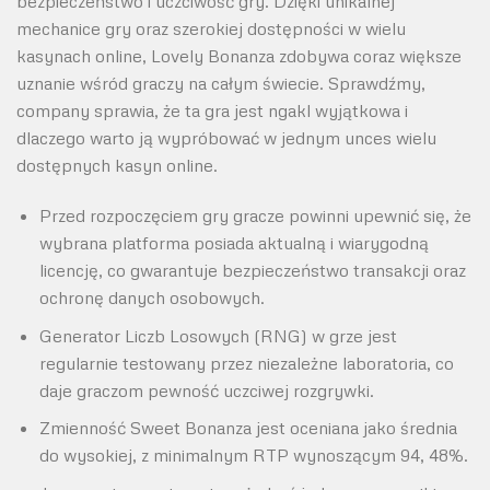
bezpieczeństwo i uczciwość gry. Dzięki unikalnej
mechanice gry oraz szerokiej dostępności w wielu
kasynach online, Lovely Bonanza zdobywa coraz większe
uznanie wśród graczy na całym świecie. Sprawdźmy,
company sprawia, że ta gra jest ngakl wyjątkowa i
dlaczego warto ją wypróbować w jednym unces wielu
dostępnych kasyn online.
Przed rozpoczęciem gry gracze powinni upewnić się, że
wybrana platforma posiada aktualną i wiarygodną
licencję, co gwarantuje bezpieczeństwo transakcji oraz
ochronę danych osobowych.
Generator Liczb Losowych (RNG) w grze jest
regularnie testowany przez niezależne laboratoria, co
daje graczom pewność uczciwej rozgrywki.
Zmienność Sweet Bonanza jest oceniana jako średnia
do wysokiej, z minimalnym RTP wynoszącym 94, 48%.