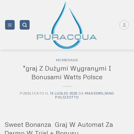
Salta
ai
contenuti
MOMBRAND
“graj Z Dużymi Wygranymi I
Bonusami Watts Polsce
PUBBLICATO IL
15 LUGLIO 2025
DA
MASSIMILIANO
POLIZZOTTO
Sweet Bonanza ️ Graj W Automat Za
Darmo W Trial + Bonusy