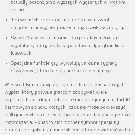
actually potencjalnie wyższych wygranych w krótkim
czasie.
Ten wskaźnik reprezentuje teoretyczny zwrot
długoterminowy, jaki gracze mogą oczekiwać od gry.
Sweet Bonanza to automat do gier z kaskadowymi
wypłatami, który działa na podstawie algorytmu liczb
losowych.
Specjalne funkcje gry wywołują unikalne sygnały
dźwiękowe, które budują napięcie i ekscytację.
W Sweet Bonanza występuje mechanizm kaskadowych
wypłat, który pozwala graczom zdobywać wiele
wygranych za jednym spinem. Gracz otrzymuje na start 10
darmowych spinów, których liczba się może powiększyć,
jeśli graczowi uda się trafić three or more kolejne symbole
rozproszenia. Ponadto slot mother symbol specjalny
bomba z przypisanym mnożnikiem, którego wartość waha