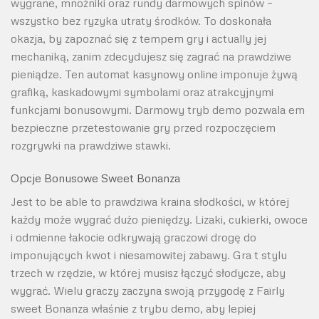
wygrane, mnożniki oraz rundy darmowych spinów –
wszystko bez ryzyka utraty środków. To doskonała
okazja, by zapoznać się z tempem gry i actually jej
mechaniką, zanim zdecydujesz się zagrać na prawdziwe
pieniądze. Ten automat kasynowy online imponuje żywą
grafiką, kaskadowymi symbolami oraz atrakcyjnymi
funkcjami bonusowymi. Darmowy tryb demo pozwala em
bezpieczne przetestowanie gry przed rozpoczęciem
rozgrywki na prawdziwe stawki.
Opcje Bonusowe Sweet Bonanza
Jest to be able to prawdziwa kraina słodkości, w której
każdy może wygrać dużo pieniędzy. Lizaki, cukierki, owoce
i odmienne łakocie odkrywają graczowi drogę do
imponujących kwot i niesamowitej zabawy. Gra t stylu
trzech w rzędzie, w której musisz łączyć słodycze, aby
wygrać. Wielu graczy zaczyna swoją przygodę z Fairly
sweet Bonanza właśnie z trybu demo, aby lepiej