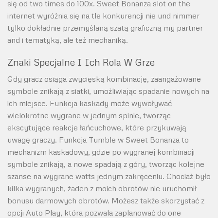
się od two times do 100x. Sweet Bonanza slot on the
internet wyróżnia się na tle konkurencji nie und nimmer
tylko dokładnie przemyślaną szatą graficzną my partner
and i tematyką, ale też mechaniką.
Znaki Specjalne I Ich Rola W Grze
Gdy gracz osiąga zwycięską kombinację, zaangażowane
symbole znikają z siatki, umożliwiając spadanie nowych na
ich miejsce. Funkcja kaskady może wywoływać
wielokrotne wygrane w jednym spinie, tworząc
ekscytujące reakcje łańcuchowe, które przykuwają
uwagę graczy. Funkcja Tumble w Sweet Bonanza to
mechanizm kaskadowy, gdzie po wygranej kombinacji
symbole znikają, a nowe spadają z góry, tworząc kolejne
szanse na wygrane watts jednym zakręceniu. Chociaż było
kilka wygranych, żaden z moich obrotów nie uruchomił
bonusu darmowych obrotów. Możesz także skorzystać z
opcji Auto Play, która pozwala zaplanować do one