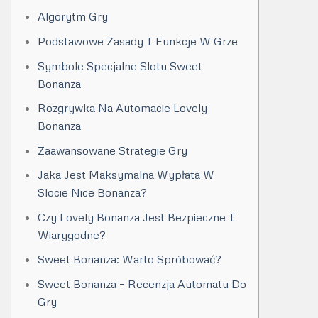
Algorytm Gry
Podstawowe Zasady I Funkcje W Grze
Symbole Specjalne Slotu Sweet
Bonanza
Rozgrywka Na Automacie Lovely
Bonanza
Zaawansowane Strategie Gry
Jaka Jest Maksymalna Wypłata W
Slocie Nice Bonanza?
Czy Lovely Bonanza Jest Bezpieczne I
Wiarygodne?
Sweet Bonanza: Warto Spróbować?
Sweet Bonanza – Recenzja Automatu Do
Gry