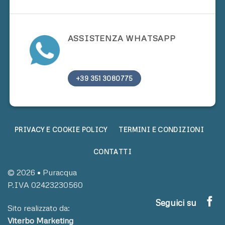
ASSISTENZA WHATSAPP
+39 351 3080775
PRIVACY E COOKIE POLICY
TERMINI E CONDIZIONI
CONTATTI
© 2026 • Puracqua
P.IVA 02423230560
Seguici su
Sito realizzato da:
Viterbo Marketing