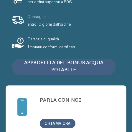
per ordini superiori a 50€
Consegna
entro 10 giorni dall'ordine
Garanzia di qualità
Impianti conformi certificati
APPROFITTA DEL BONUS ACQUA
POTABILE
PARLA CON NOI
CHIAMA ORA