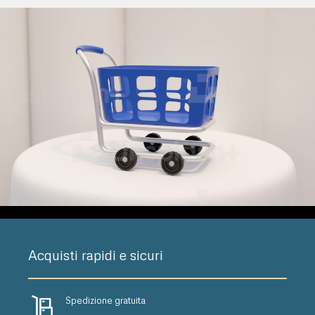
Acquisti rapidi e sicuri
Spedizione gratuita