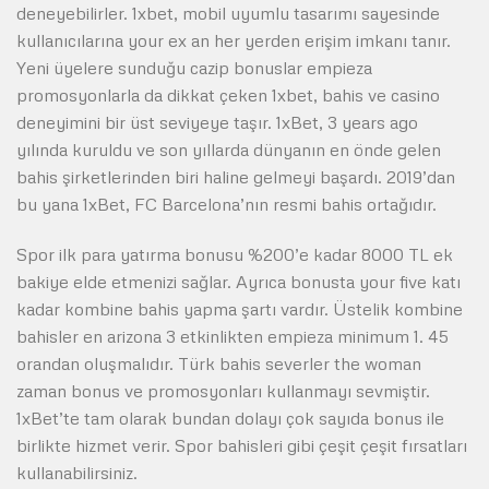
deneyebilirler. 1xbet, mobil uyumlu tasarımı sayesinde
kullanıcılarına your ex an her yerden erişim imkanı tanır.
Yeni üyelere sunduğu cazip bonuslar empieza
promosyonlarla da dikkat çeken 1xbet, bahis ve casino
deneyimini bir üst seviyeye taşır. 1xBet, 3 years ago
yılında kuruldu ve son yıllarda dünyanın en önde gelen
bahis şirketlerinden biri haline gelmeyi başardı. 2019’dan
bu yana 1xBet, FC Barcelona’nın resmi bahis ortağıdır.
Spor ilk para yatırma bonusu %200’e kadar 8000 TL ek
bakiye elde etmenizi sağlar. Ayrıca bonusta your five katı
kadar kombine bahis yapma şartı vardır. Üstelik kombine
bahisler en arizona 3 etkinlikten empieza minimum 1. 45
orandan oluşmalıdır. Türk bahis severler the woman
zaman bonus ve promosyonları kullanmayı sevmiştir.
1xBet’te tam olarak bundan dolayı çok sayıda bonus ile
birlikte hizmet verir. Spor bahisleri gibi çeşit çeşit fırsatları
kullanabilirsiniz.