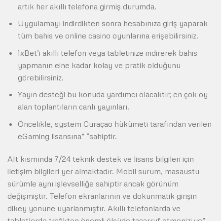
artık her akıllı telefona girmiş durumda.
Uygulamayı indirdikten sonra hesabınıza giriş yaparak
tüm bahis ve online casino oyunlarına erişebilirsiniz.
1xBet’i akıllı telefon veya tabletinize indirerek bahis
yapmanın eine kadar kolay ve pratik olduğunu
görebilirsiniz.
Yayın desteği bu konuda yardımcı olacaktır; en çok oy
alan toplantıların canlı yayınları.
Öncelikle, system Curaçao hükümeti tarafından verilen
eGaming lisansına” “sahiptir.
Alt kısmında 7/24 teknik destek ve lisans bilgileri için
iletişim bilgileri yer almaktadır. Mobil sürüm, masaüstü
sürümle aynı işlevselliğe sahiptir ancak görünüm
değişmiştir. Telefon ekranlarının ve dokunmatik girişin
dikey yönüne uyarlanmıştır. Akıllı telefonlarda ve
tabletlerde trafikten önemli ölçüde tasarruf etmenizi ve”