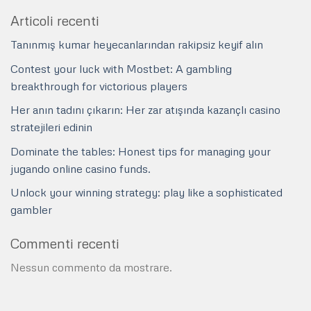
Articoli recenti
Tanınmış kumar heyecanlarından rakipsiz keyif alın
Contest your luck with Mostbet: A gambling
breakthrough for victorious players
Her anın tadını çıkarın: Her zar atışında kazançlı casino
stratejileri edinin
Dominate the tables: Honest tips for managing your
jugando online casino funds.
Unlock your winning strategy: play like a sophisticated
gambler
Commenti recenti
Nessun commento da mostrare.