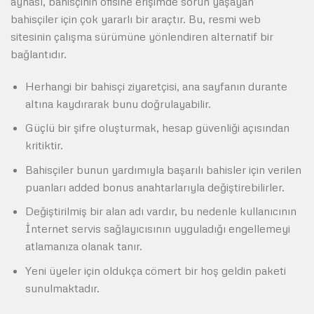
aynası, bahisçinin ofisine erişimde sorun yaşayan
bahisçiler için çok yararlı bir araçtır. Bu, resmi web
sitesinin çalışma sürümüne yönlendiren alternatif bir
bağlantıdır.
Herhangi bir bahisçi ziyaretçisi, ana sayfanın durante
altına kaydırarak bunu doğrulayabilir.
Güçlü bir şifre oluşturmak, hesap güvenliği açısından
kritiktir.
Bahisçiler bunun yardımıyla başarılı bahisler için verilen
puanları added bonus anahtarlarıyla değiştirebilirler.
Değiştirilmiş bir alan adı vardır, bu nedenle kullanıcının
İnternet servis sağlayıcısının uyguladığı engellemeyi
atlamanıza olanak tanır.
Yeni üyeler için oldukça cömert bir hoş geldin paketi
sunulmaktadır.