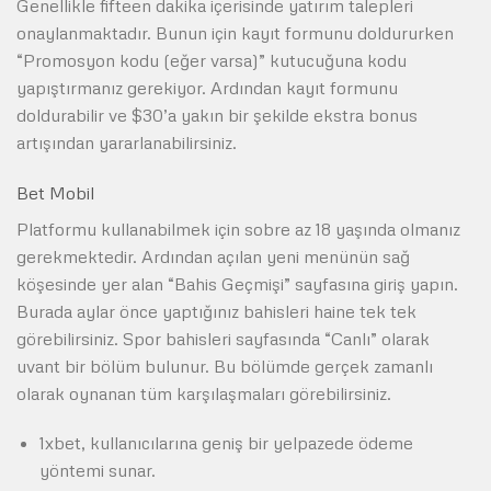
Genellikle fifteen dakika içerisinde yatırım talepleri
onaylanmaktadır. Bunun için kayıt formunu doldururken
“Promosyon kodu (eğer varsa)” kutucuğuna kodu
yapıştırmanız gerekiyor. Ardından kayıt formunu
doldurabilir ve $30’a yakın bir şekilde ekstra bonus
artışından yararlanabilirsiniz.
Bet Mobil
Platformu kullanabilmek için sobre az 18 yaşında olmanız
gerekmektedir. Ardından açılan yeni menünün sağ
köşesinde yer alan “Bahis Geçmişi” sayfasına giriş yapın.
Burada aylar önce yaptığınız bahisleri haine tek tek
görebilirsiniz. Spor bahisleri sayfasında “Canlı” olarak
uvant bir bölüm bulunur. Bu bölümde gerçek zamanlı
olarak oynanan tüm karşılaşmaları görebilirsiniz.
1xbet, kullanıcılarına geniş bir yelpazede ödeme
yöntemi sunar.