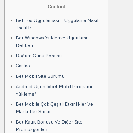
Content
Bet Ios Uygulaması — Uygulama Nasıl
Indirilir
Bet Windows Yükleme: Uygulama
Rehberi
Doğum Günü Bonusu
Casino
Bet Mobil Site Sürümü
Android Üçün 1xbet Mobil Proqramı
Yükləmə”
Bet Mobile Çok Çeşitli Etkinlikler Ve
Marketler Sunar
Bet Kayıt Bonusu Ve Diğer Site
Promosyonları