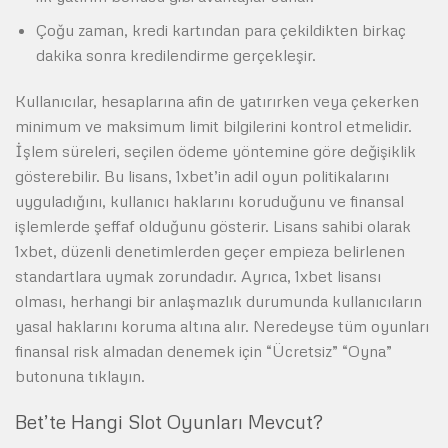
Çoğu zaman, kredi kartından para çekildikten birkaç
dakika sonra kredilendirme gerçekleşir.
Kullanıcılar, hesaplarına afin de yatırırken veya çekerken
minimum ve maksimum limit bilgilerini kontrol etmelidir.
İşlem süreleri, seçilen ödeme yöntemine göre değişiklik
gösterebilir. Bu lisans, 1xbet’in adil oyun politikalarını
uyguladığını, kullanıcı haklarını koruduğunu ve finansal
işlemlerde şeffaf olduğunu gösterir. Lisans sahibi olarak
1xbet, düzenli denetimlerden geçer empieza belirlenen
standartlara uymak zorundadır. Ayrıca, 1xbet lisansı
olması, herhangi bir anlaşmazlık durumunda kullanıcıların
yasal haklarını koruma altına alır. Neredeyse tüm oyunları
finansal risk almadan denemek için “Ücretsiz” “Oyna”
butonuna tıklayın.
Bet’te Hangi Slot Oyunları Mevcut?