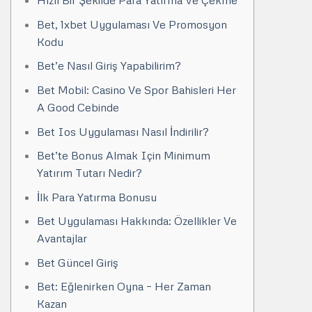
Hızlı Bir Şekilde Para Yatırma Ve Çekme
Bet, 1xbet Uygulaması Ve Promosyon
Kodu
Bet’e Nasıl Giriş Yapabilirim?
Bet Mobil: Casino Ve Spor Bahisleri Her
A Good Cebinde
Bet Ios Uygulaması Nasıl İndirilir?
Bet’te Bonus Almak Için Minimum
Yatırım Tutarı Nedir?
İlk Para Yatırma Bonusu
Bet Uygulaması Hakkında: Özellikler Ve
Avantajlar
Bet Güncel Giriş
Bet: Eğlenirken Oyna – Her Zaman
Kazan