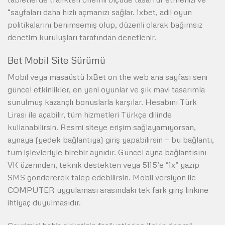
“sayfaları daha hızlı açmanızı sağlar. 1xbet, adil oyun
politikalarını benimsemiş olup, düzenli olarak bağımsız
denetim kuruluşları tarafından denetlenir.
Bet Mobil Site Sürümü
Mobil veya masaüstü 1xBet on the web ana sayfası seni
güncel etkinlikler, en yeni oyunlar ve şık mavi tasarımla
sunulmuş kazançlı bonuslarla karşılar. Hesabını Türk
Lirası ile açabilir, tüm hizmetleri Türkçe dilinde
kullanabilirsin. Resmi siteye erişim sağlayamıyorsan,
aynaya (yedek bağlantıya) giriş yapabilirsin — bu bağlantı,
tüm işlevleriyle birebir aynıdır. Güncel ayna bağlantısını
VK üzerinden, teknik destekten veya 5115’e “1x” yazıp
SMS göndererek talep edebilirsin. Mobil versiyon ile
COMPUTER uygulaması arasındaki tek fark giriş linkine
ihtiyaç duyulmasıdır.