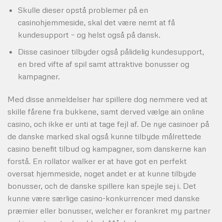
Skulle dieser opstå problemer på en
casinohjemmeside, skal det være nemt at få
kundesupport – og helst også på dansk.
Disse casinoer tilbyder også pålidelig kundesupport,
en bred vifte af spil samt attraktive bonusser og
kampagner.
Med disse anmeldelser har spillere dog nemmere ved at
skille fårene fra bukkene, samt derved vælge ain online
casino, och ikke er unti at tage fejl af. De nye casinoer på
de danske marked skal også kunne tilbyde målrettede
casino benefit tilbud og kampagner, som danskerne kan
forstå. En rollator walker er at have got en perfekt
oversat hjemmeside, noget andet er at kunne tilbyde
bonusser, och de danske spillere kan spejle sej i. Det
kunne være særlige casino-konkurrencer med danske
præmier eller bonusser, welcher er forankret my partner