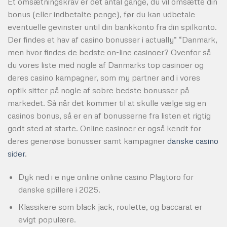
Et omsætningskrav er det antal gange, du vil omsætte din
bonus (eller indbetalte penge), før du kan udbetale
eventuelle gevinster until din bankkonto fra din spilkonto.
Der findes et hav af casino bonusser i actually” “Danmark,
men hvor findes de bedste on-line casinoer? Ovenfor så
du vores liste med nogle af Danmarks top casinoer og
deres casino kampagner, som my partner and i vores
optik sitter på nogle af sobre bedste bonusser på
markedet. Så når det kommer til at skulle vælge sig en
casinos bonus, så er en af bonusserne fra listen et rigtig
godt sted at starte. Online casinoer er også kendt for
deres generøse bonusser samt kampagner
danske casino
sider
.
Dyk ned i e nye online online casino Playtoro for
danske spillere i 2025.
Klassikere som black jack, roulette, og baccarat er
evigt populære.