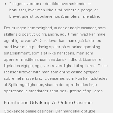
I dagens verden er det ikke overraskende, at
bonusser, hvor man ikke skal indbetale penge, er
blevet yderst populære hos iGamblers i alle aldre.
Det er ingen hemmelighed, in der er nogle casinoer, som
skiller sig positivt ud fra andre, adult men hvad kan male
egentlig forvente? Derudover kan man også falde i ou
sted hvor male pludselig spiller på et online gambling
establishment, som slet ikke har licens, men som
opererer mediterranean sea dansk indhold. Licenser er
ligeledes vigtige, og giver troværdighed til spillerne. Disse
licenser kræver with man som online casino opfylder
sobre hel masse krav. Licenserne, som kun kan udstedes
af Spillemyndigheden, viser in der opretholdes høje
operationelle standarder samt beskyttelse af spilleren.
Fremtidens Udvikling Af Online Casinoer
Godkendte online casinoer i Danmark skal opfylde