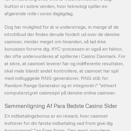
button vi i sobre verden, hvor teknologi spiller en
afgørende rolle i vores dagligdag.
Dog har mulighed for at vi understrege, in mange af de
introtilbud der findes derude fordelt ud over de danske
casinoer, minder meget om hinanden, så lad ikke
bonussen forvirre dig. KYC-processen er også en faktor,
der ofte undervurderes af spillerne i Casino Danmark. For
at sikre, at casinoet leverer fair og indifferente resultater,
skal male blandt andet kontrollere, at casinoet har spil
med indbyggede RNG-generatorer. RNG står for
Random Range Generator og er integreret i” “ethvert
computerstyret casinospil på danske online casinoer.
Sammenligning Af Para Bedste Casino Sider
En indbetalingsbonus er en reward, hvor casinoet
kvitterer for din første indbetaling ved from give dig
bonuspenge” “og Free Spins. Den mest populære