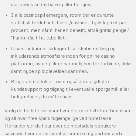
spil, mens andre bare spiller for sjov.
I alle casinospil emergeny room der er durante
statistisk fordel until huset/casinoet, typisk på et par
procent, men når ni har en benefit, altså gratis penge,”
“har du råd til at tabe lidt.
Disse funktioner bidrager til at skabe en livlig og
inkluderende atmosfære inden for online casino
platforme, hvor spillere har mulighed for forbinde, dele
samt nyde spiloplevelsen sammen.
Brugeranmeldelser roser også deres lydhøre
kundesupport og tilgang til eventuelle spørgsmål eller
bekymringer, du måtte have.
Vælg de bedste casinoer hvor der er retail store bonusser
og all over free spins tilgængelige ved oprettelse.
Herunder ser du hear over de mestadels populære
casinoer, hvor det er nemt at komme my partner and i