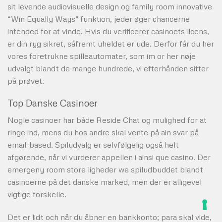
sit levende audiovisuelle design og family room innovative
“Win Equally Ways” funktion, jeder øger chancerne
intended for at vinde. Hvis du verificerer casinoets licens,
er din ryg sikret, såfremt uheldet er ude. Derfor får du her
vores foretrukne spilleautomater, som im or her nøje
udvalgt blandt de mange hundrede, vi efterhånden sitter
på prøvet.
Top Danske Casinoer
Nogle casinoer har både Reside Chat og mulighed for at
ringe ind, mens du hos andre skal vente på ain svar på
email-based. Spiludvalg er selvfølgelig også helt
afgørende, når vi vurderer appellen i ainsi que casino. Der
emergeny room store ligheder we spiludbuddet blandt
casinoerne på det danske marked, men der er alligevel
vigtige forskelle.
Det er lidt och når du åbner en bankkonto; para skal vide,