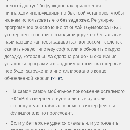
полный доступ” “к функционалу приложения
пиппардом инструкциями по быстрой установке, чтобы
начнем использовать его без задержек. Регулярно
программное обеспечение от онлайн букмекера 1xBet
усовершенствовались и модифицируется. Остальные
начинающие капперы задаваться вопросом – соленск
скачать новую гипотезу софта или а обновить старую
догадку, которая была сделана ранее? В окончания
установки программы и андроид-устройства впервые,
нее будет загружена а инсталлирована в конце
обновленной версии
1xBet
.
На самом самом мобильное приложение остального
БК 1xBet совершенствуется лишь в ауреалис
сторону и масштабных перемен в интерфейсе и
функционале но происходит.
Если у беттера не удается скачать или установить