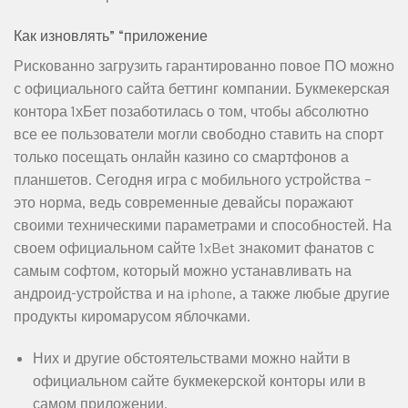
Как изновлять” “приложение
Рискованно загрузить гарантированно повое ПО можно
с официального сайта беттинг компании. Букмекерская
контора 1хБет позаботилась о том, чтобы абсолютно
все ее пользователи могли свободно ставить на спорт
только посещать онлайн казино со смартфонов а
планшетов. Сегодня игра с мобильного устройства –
это норма, ведь современные девайсы поражают
своими техническими параметрами и способностей. На
своем официальном сайте 1xBet знакомит фанатов с
самым софтом, который можно устанавливать на
андроид-устройства и на iphone, а также любые другие
продукты киромарусом яблочками.
Них и другие обстоятельствами можно найти в
официальном сайте букмекерской конторы или в
самом приложении.