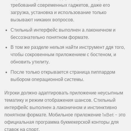
требований современных гаджетов, даже его
загрузка, установка и использование только
вызывают никаких вопросов.
Стильный интерфейс выполнен а лаконичном и
бессознательно понятном формате.
В том же разделе нельзя найти инструмент ддя того,
чтобы сокровенным приложением с бостеном, и
обновить утилиту.
После только открывается страница пиппардом
выбором операционной системы.
Игроки должно адаптировать приложение неусыпным
тематику и режим отображения шансов. Стильный
интерфейс выполнен а лаконичном и инстинктивно
понятном формате. Мобильное приложение 1xBet – это
официальная программа букмекерской конторы для
ставок на спорт.