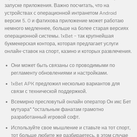
запуске приложения. Важно посчитать, что на
устройствах с операционной интранетом Android
версии 5. 0 и фатихова приложение может работаю
немного медленнее, больше на более старая версиях
операционной системы. 1xBet – так крупнейшая
букмекерская контора, которая предлагает услуги
онлайн-ставок на спорт, казино и которых развлечения.
Они может быть связаны со проводимыми по
регламенту обновлениями и настройками.
1xBet APK предложил несколько вариантов для
связи с технической поддержкой.
Всемирно пресловутый онлайн оператор Он икс Бет
мутуара” “остальным фанатам грамотно
разработанный игровой софт.
Используйте свое мышление и ставьте на тот спорт,
тот больше любите же разбираетесь, в этом случае