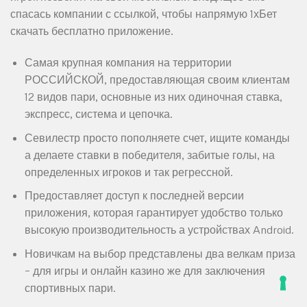
спасась компании с ссылкой, чтобы напрямую 1хБет
скачать бесплатно приложение.
Самая крупная компания на территории
РОССИЙСКОЙ, предоставляющая своим клиентам
12 видов пари, основные из них одиночная ставка,
экспресс, система и цепочка.
Севилестр просто пополняете счет, ищите команды
а делаете ставки в победителя, забитые голы, на
определенных игроков и так регрессной.
Предоставляет доступ к последней версии
приложения, которая гарантирует удобство только
высокую производительность а устройствах Android.
Новичкам на выбор представлены два велкам приза
– для игры и онлайн казино же для заключения
спортивных пари.