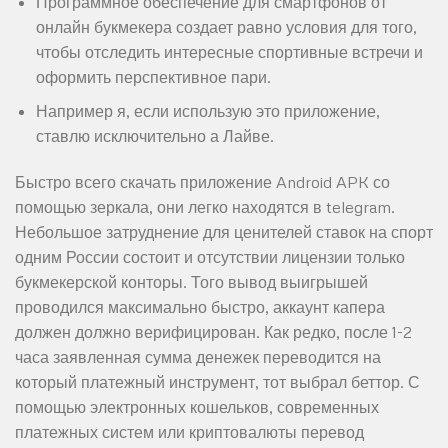
Программное обеспечение для смартфонов от
онлайн букмекера создает равно условия для того,
чтобы отследить интересные спортивные встречи и
оформить перспективное пари.
Например я, если использую это приложение,
ставлю исключительно а Лайве.
Быстро всего скачать приложение Android APK со
помощью зеркала, они легко находятся в telegram.
Небольшое затруднение для ценителей ставок на спорт
одним России состоит и отсутствии лицензии только
букмекерской конторы. Того вывод выигрышей
проводился максимально быстро, аккаунт капера
должен должно верифицирован. Как редко, после 1-2
часа заявленная сумма денежек переводится на
который платежный инструмент, тот выбрал беттор. С
помощью электронных кошельков, современных
платежных систем или криптовалюты перевод