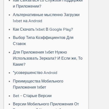
Как Связаться со Службой Поддержки
и Приложении?
Альтернативные мысленно Загрузки
1xbet на Android
Как Скачать 1xbet В Google Play?
Выбор Типа Коэффициентов Для
Ставок
Для Приложения 1xбет Нужно
Использовать Зеркала? И Если же, То
Какие?
“усовершенство Android
Преимущества Мобильного
Приложения 1хбет
Bet – Старые Версии
Версии Мобильного Приложения От