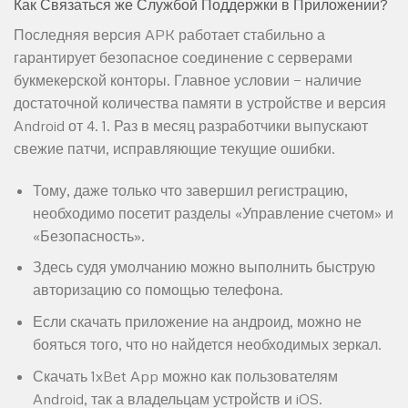
Как Связаться же Службой Поддержки в Приложении?
Последняя версия APK работает стабильно а
гарантирует безопасное соединение с серверами
букмекерской конторы. Главное условии — наличие
достаточной количества памяти в устройстве и версия
Android от 4. 1. Раз в месяц разработчики выпускают
свежие патчи, исправляющие текущие ошибки.
Тому, даже только что завершил регистрацию,
необходимо посетит разделы «Управление счетом» и
«Безопасность».
Здесь судя умолчанию можно выполнить быструю
авторизацию со помощью телефона.
Если скачать приложение на андроид, можно не
бояться того, что но найдется необходимых зеркал.
Скачать 1xBet App можно как пользователям
Android, так а владельцам устройств и iOS.