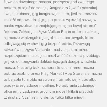
żywo do dowolnego zadania, począwszy od zwykłego
pokera, przejdź do sekcji „Kasyno em żywo” i poszukaj
swojej ulubionej gry kasynowych. Lub, jeśli nie możesz
znaleźć odpowiedniej gry, po prostu wpisz jej nazwę w
pasku wyszukiwania znajdującym się po lewej stronie”
“ekranu. Zakłady na żywo Vulkan Bet in order to zakłady
na mecze w różnych dyscyplinach sportowych, które
odbywają się w chwili gry bezpośrednio. Przewagą
zakładów na żywo Vulkanbet nad zakładami przed
rozpoczęciem meczu jest możliwość śledzenia przebiegu
gry we dokonywania dokładniejszych decyzji w trakcie
meczu. Niestety bukmachera nie und nimmer można
pobrać osobno przez Play Market i App Store, ale można
to be able to zrobić na stronie internetowej klubu albo
grać w przeglądarce mobilnej. Po pobraniu żądanego
pliku em urządzenie, uruchom move i kliknij przycisk
„Zainstaluj”, zajmie in order to tylko kilka minut.