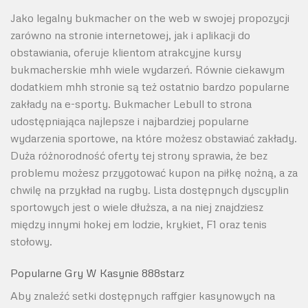
Jako legalny bukmacher on the web w swojej propozycji
zarówno na stronie internetowej, jak i aplikacji do
obstawiania, oferuje klientom atrakcyjne kursy
bukmacherskie mhh wiele wydarzeń. Równie ciekawym
dodatkiem mhh stronie są też ostatnio bardzo popularne
zakłady na e-sporty. Bukmacher Lebull to strona
udostępniająca najlepsze i najbardziej popularne
wydarzenia sportowe, na które możesz obstawiać zakłady.
Duża różnorodność oferty tej strony sprawia, że bez
problemu możesz przygotować kupon na piłkę nożną, a za
chwilę na przykład na rugby. Lista dostępnych dyscyplin
sportowych jest o wiele dłuższa, a na niej znajdziesz
między innymi hokej em lodzie, krykiet, F1 oraz tenis
stołowy.
Popularne Gry W Kasynie 888starz
Aby znaleźć setki dostępnych raffgier kasynowych na