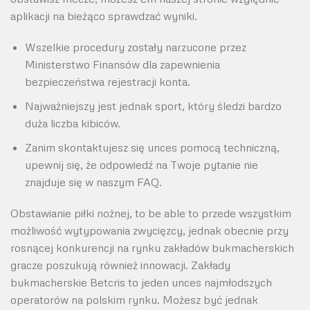
aplikacji na bieżąco sprawdzać wyniki.
Wszelkie procedury zostały narzucone przez
Ministerstwo Finansów dla zapewnienia
bezpieczeństwa rejestracji konta.
Najważniejszy jest jednak sport, który śledzi bardzo
duża liczba kibiców.
Zanim skontaktujesz się unces pomocą techniczną,
upewnij się, że odpowiedź na Twoje pytanie nie
znajduje się w naszym FAQ.
Obstawianie piłki nożnej, to be able to przede wszystkim
możliwość wytypowania zwycięzcy, jednak obecnie przy
rosnącej konkurencji na rynku zakładów bukmacherskich
gracze poszukują również innowacji. Zakłady
bukmacherskie Betcris to jeden unces najmłodszych
operatorów na polskim rynku. Możesz być jednak