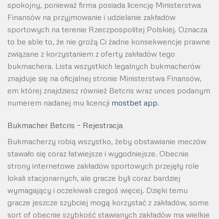
spokojny, ponieważ firma posiada licencję Ministerstwa
Finansów na przyjmowanie i udzielanie zakładów
sportowych na terenie Rzeczpospolitej Polskiej. Oznacza
to be able to, że nie grożą Ci żadne konsekwencje prawne
związane z korzystaniem z oferty zakładów tego
bukmachera. Lista wszystkich legalnych bukmacherów
znajduje się na oficjalnej stronie Ministerstwa Finansów,
em której znajdziesz również Betcris wraz unces podanym
numerem nadanej mu licencji
mostbet app
.
Bukmacher Betcris – Rejestracja
Bukmacherzy robią wszystko, żeby obstawianie meczów
stawało się coraz łatwiejsze i wygodniejsze. Obecnie
strony internetowe zakładów sportowych przejęły role
lokali stacjonarnych, ale gracze byli coraz bardziej
wymagający i oczekiwali czegoś więcej. Dzięki temu
gracze jeszcze szybciej mogą korzystać z zakładów, some
sort of obecnie szybkość stawianych zakładów ma wielkie