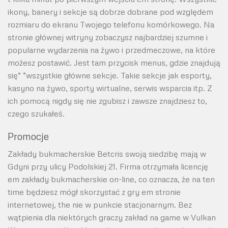
ikony, banery i sekcje są dobrze dobrane pod względem
rozmiaru do ekranu Twojego telefonu komórkowego. Na
stronie głównej witryny zobaczysz najbardziej szumne i
popularne wydarzenia na żywo i przedmeczowe, na które
możesz postawić. Jest tam przycisk menus, gdzie znajdują
się” “wszystkie główne sekcje. Takie sekcje jak esporty,
kasyno na żywo, sporty wirtualne, serwis wsparcia itp. Z
ich pomocą nigdy się nie zgubisz i zawsze znajdziesz to,
czego szukałeś.
Promocje
Zakłady bukmacherskie Betcris swoją siedzibę mają w
Gdyni przy ulicy Podolskiej 21. Firma otrzymała licencję
em zakłady bukmacherskie on-line, co oznacza, że na ten
time będziesz mógł skorzystać z gry em stronie
internetowej, the nie w punkcie stacjonarnym. Bez
wątpienia dla niektórych graczy zakład na game w Vulkan