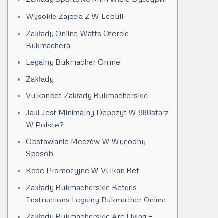
Wysokie Zajecia Z W Lebull
Zakłady Online Watts Ofercie
Bukmachera
Legalny Bukmacher Online
Zakłady
Vulkanbet Zakłady Bukmacherskie
Jaki Jest Minimalny Depozyt W 888starz
W Polsce?
Obstawianie Meczów W Wygodny
Sposób
Kode Promocyjne W Vulkan Bet
Zakłady Bukmacherskie Betcris
Instructions Legalny Bukmacher Online
Zakłady Bukmacherskie Are Living –