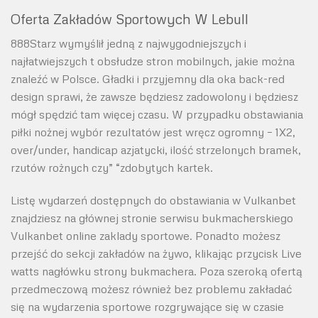
Oferta Zakładów Sportowych W Lebull
888Starz wymyślił jedną z najwygodniejszych i
najłatwiejszych t obsłudze stron mobilnych, jakie można
znaleźć w Polsce. Gładki i przyjemny dla oka back-red
design sprawi, że zawsze będziesz zadowolony i będziesz
mógł spędzić tam więcej czasu. W przypadku obstawiania
piłki nożnej wybór rezultatów jest wręcz ogromny – 1X2,
over/under, handicap azjatycki, ilość strzelonych bramek,
rzutów rożnych czy” “zdobytych kartek.
Listę wydarzeń dostępnych do obstawiania w Vulkanbet
znajdziesz na głównej stronie serwisu bukmacherskiego
Vulkanbet online zaklady sportowe. Ponadto możesz
przejść do sekcji zakładów na żywo, klikając przycisk Live
watts nagłówku strony bukmachera. Poza szeroką ofertą
przedmeczową możesz również bez problemu zakładać
się na wydarzenia sportowe rozgrywające się w czasie