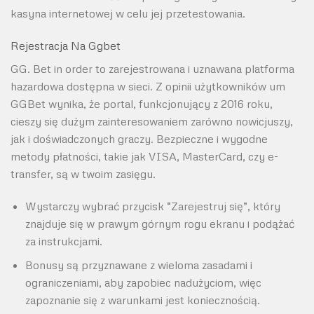
kasyna internetowej w celu jej przetestowania.
Rejestracja Na Ggbet
GG. Bet in order to zarejestrowana i uznawana platforma
hazardowa dostępna w sieci. Z opinii użytkowników um
GGBet wynika, że portal, funkcjonujący z 2016 roku,
cieszy się dużym zainteresowaniem zarówno nowicjuszy,
jak i doświadczonych graczy. Bezpieczne i wygodne
metody płatności, takie jak VISA, MasterCard, czy e-
transfer, są w twoim zasięgu.
Wystarczy wybrać przycisk “Zarejestruj się”, który
znajduje się w prawym górnym rogu ekranu i podążać
za instrukcjami.
Bonusy są przyznawane z wieloma zasadami i
ograniczeniami, aby zapobiec nadużyciom, więc
zapoznanie się z warunkami jest koniecznością.