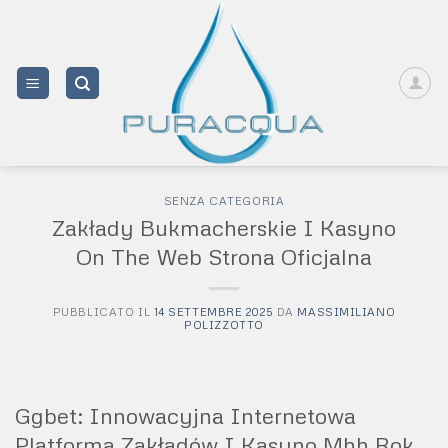
Salta
ai
contenuti
SENZA CATEGORIA
Zakłady Bukmacherskie I Kasyno
On The Web Strona Oficjalna
PUBBLICATO IL
14 SETTEMBRE 2025
DA
MASSIMILIANO
POLIZZOTTO
Ggbet: Innowacyjna Internetowa
Platforma Zakładów I Kasyno Mhh Rok