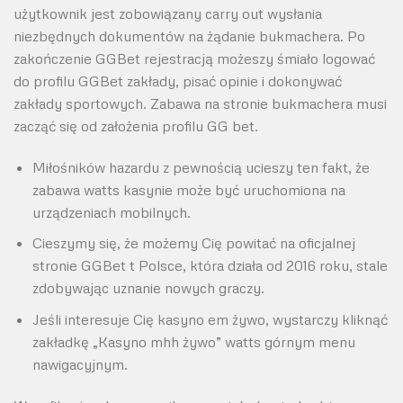
użytkownik jest zobowiązany carry out wysłania
niezbędnych dokumentów na żądanie bukmachera. Po
zakończenie GGBet rejestracją możeszy śmiało logować
do profilu GGBet zakłady, pisać opinie i dokonywać
zakłady sportowych. Zabawa na stronie bukmachera musi
zacząć się od założenia profilu GG bet.
Miłośników hazardu z pewnością ucieszy ten fakt, że
zabawa watts kasynie może być uruchomiona na
urządzeniach mobilnych.
Cieszymy się, że możemy Cię powitać na oficjalnej
stronie GGBet t Polsce, która działa od 2016 roku, stale
zdobywając uznanie nowych graczy.
Jeśli interesuje Cię kasyno em żywo, wystarczy kliknąć
zakładkę „Kasyno mhh żywo” watts górnym menu
nawigacyjnym.