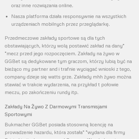
oraz inne rozwiązania online.
Nasza platforma działa responsywnie na wszystkich
urządzeniach mobilnych przez przeglądarkę.
Przedmeczowe zakłady sportowe są dla tych
obstawiających, którzy wolą postawić zakład na dany”
“mecz przed jego rozpoczęciem. Zakłady na żywo w
GGBet są dedykowane tym graczom, którzy lubią być na
bieżąco my partner and i trafnie wyciągać wnioski z tego,
company dzieje się watts grze. Zakłady mhh żywo można
stawiać w trakcie wydarzenia, na przykład t połowie
meczu, po zakończeniu rundy itp.
Zakłady Na Żywo Z Darmowymi Transmisjami
Sportowymi
Bukmacher GGBet posiada stosowną licencję na
prowadzenie hazardu, która została” “wydana dla firmy