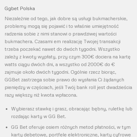
Ggbet Polska
Niezależnie od tego, jak dobre są usługi bukmacherskie,
problemy mogą się pojawić i to właśnie umiejętność
radzenia sobie z nimi stanowi o prawdziwej wartości
bukmachera. Czasami em realizację Twojej transakcji
trzeba poczekać nawet do dwóch tygodni. Wszystko
zależy z kwoty wypłaty, przy czym 300€ dociera na kartę
watts ciągu dwóch dni, a wszystko od 2000€ do €
zajmuje około dwóch tygodni. Ogólnie rzecz biorąc,
GGBet zastrzega sobie prawo do wysłania Ci żądanych
pieniędzy w częściach, jeśli Twój bank roll jest dwadzieścia
razy większy niż kwota wpłacona.
Wybierasz stawkę i grasz, obracając bębny, ruletkę lub
rozdając karty w GG Bet.
GG Bet oferuje osiem różnych metod płatności, w tym
karty debetowe, portfele elektroniczne, karty cyfrowe