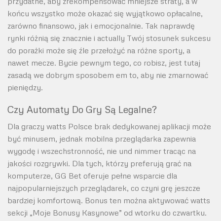
przydatne, aby zrekompensować mniejsze straty, a w
końcu wszystko może okazać się wyjątkowo opłacalne,
zarówno finansowo, jak i emocjonalnie. Tak naprawdę
rynki różnią się znacznie i actually Twój stosunek sukcesu
do porażki może się źle przełożyć na różne sporty, a
nawet mecze. Bycie pewnym tego, co robisz, jest tutaj
zasadą we dobrym sposobem em to, aby nie zmarnować
pieniędzy.
Czy Automaty Do Gry Są Legalne?
Dla graczy watts Polsce brak dedykowanej aplikacji może
być minusem, jednak mobilna przeglądarka zapewnia
wygodę i wszechstronność, nie und nimmer tracąc na
jakości rozgrywki. Dla tych, którzy preferują grać na
komputerze, GG Bet oferuje pełne wsparcie dla
najpopularniejszych przeglądarek, co czyni grę jeszcze
bardziej komfortową. Bonus ten można aktywować watts
sekcji „Moje Bonusy Kasynowe” od wtorku do czwartku.