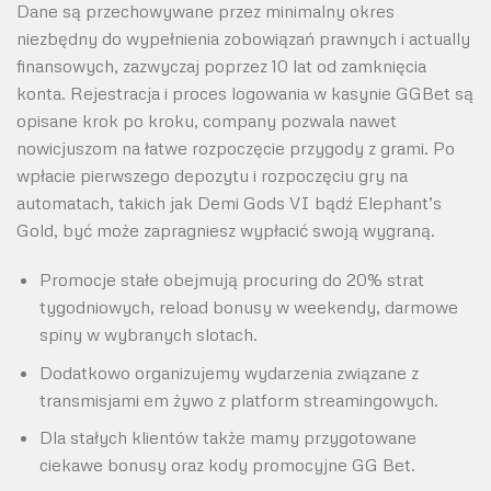
Dane są przechowywane przez minimalny okres
niezbędny do wypełnienia zobowiązań prawnych i actually
finansowych, zazwyczaj poprzez 10 lat od zamknięcia
konta. Rejestracja i proces logowania w kasynie GGBet są
opisane krok po kroku, company pozwala nawet
nowicjuszom na łatwe rozpoczęcie przygody z grami. Po
wpłacie pierwszego depozytu i rozpoczęciu gry na
automatach, takich jak Demi Gods VI bądź Elephant’s
Gold, być może zapragniesz wypłacić swoją wygraną.
Promocje stałe obejmują procuring do 20% strat
tygodniowych, reload bonusy w weekendy, darmowe
spiny w wybranych slotach.
Dodatkowo organizujemy wydarzenia związane z
transmisjami em żywo z platform streamingowych.
Dla stałych klientów także mamy przygotowane
ciekawe bonusy oraz kody promocyjne GG Bet.