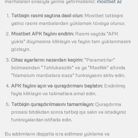
mərhələləri sırasıyla yerinə yetirməlisiniz:
mostbet az
Tətbiqin rəsmi saytına daxil olun:
Mostbet tətbiqini
yalnız rəsmi mənbələrdən yükləmək tövsiyə olunur.
Mostbet APK faylını endirin:
Rəsmi saytda “APK
yüklə” düyməsinə klikləyin və faylın tam yüklənməsini
gözləyin.
Cihaz ayarlarını nəzərdən keçirin:
“Parametrlər”
bölməsindən “Təhlükəsizlik” və ya “Məxfilik” altında
“Naməlum mənbələrə icazə” funksiyasını aktiv edin.
APK faylını açın və quraşdırmanı başlatın:
Endirilmiş
fayla klikləyin və təlimatlara əməl edin.
Tətbiqin quraşdırılmasını tamamlayın:
Quraşdırma
prosesi bitdikdən sonra tətbiqi işə salın və istədiyiniz
funksiyalardan istifadə edin.
Bu addımların diqqətlə icra edilməsi yükləmə və