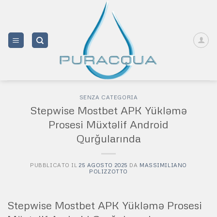
Salta
ai
contenuti
SENZA CATEGORIA
Stepwise Mostbet APK Yükləmə
Prosesi Müxtəlif Android
Qurğularında
PUBBLICATO IL
25 AGOSTO 2025
DA
MASSIMILIANO
POLIZZOTTO
Stepwise Mostbet APK Yükləmə Prosesi