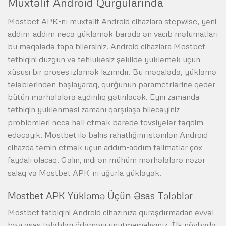
Müxtəlif Android Qurğularında
Mostbet APK-nı müxtəlif Android cihazlara stepwise, yəni
addım-addım necə yükləmək barədə ən vacib məlumatları
bu məqalədə tapa bilərsiniz. Android cihazlara Mostbet
tətbiqini düzgün və təhlükəsiz şəkildə yükləmək üçün
xüsusi bir proses izləmək lazımdır. Bu məqalədə, yükləmə
tələblərindən başlayaraq, qurğunun parametrlərinə qədər
bütün mərhələlərə aydınlıq gətiriləcək. Eyni zamanda
tətbiqin yüklənməsi zamanı qarşılaşa biləcəyiniz
problemləri necə həll etmək barədə tövsiyələr təqdim
edəcəyik. Mostbet ilə bahis rahatlığını istənilən Android
cihazda təmin etmək üçün addım-addım təlimatlar çox
faydalı olacaq. Gəlin, indi ən mühüm mərhələlərə nəzər
salaq və Mostbet APK-nı uğurla yükləyək.
Mostbet APK Yükləmə Üçün Əsas Tələblər
Mostbet tətbiqini Android cihazınıza quraşdırmadan əvvəl
bəzi əsas tələbləri ödəməyi unutmamalısınız. İlk növbədə,