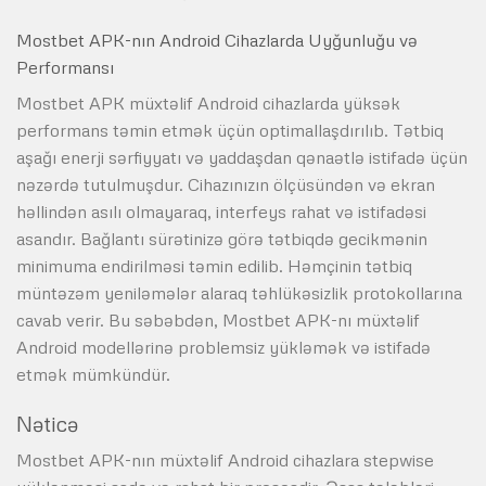
Mostbet APK-nın Android Cihazlarda Uyğunluğu və
Performansı
Mostbet APK müxtəlif Android cihazlarda yüksək
performans təmin etmək üçün optimallaşdırılıb. Tətbiq
aşağı enerji sərfiyyatı və yaddaşdan qənaətlə istifadə üçün
nəzərdə tutulmuşdur. Cihazınızın ölçüsündən və ekran
həllindən asılı olmayaraq, interfeys rahat və istifadəsi
asandır. Bağlantı sürətinizə görə tətbiqdə gecikmənin
minimuma endirilməsi təmin edilib. Həmçinin tətbiq
müntəzəm yeniləmələr alaraq təhlükəsizlik protokollarına
cavab verir. Bu səbəbdən, Mostbet APK-nı müxtəlif
Android modellərinə problemsiz yükləmək və istifadə
etmək mümkündür.
Nəticə
Mostbet APK-nın müxtəlif Android cihazlara stepwise