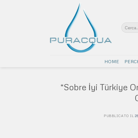
Salta
ai
contenuti
Cerca:
HOME
PERC
“Sobre İyi Türkiye 
PUBBLICATO IL
2