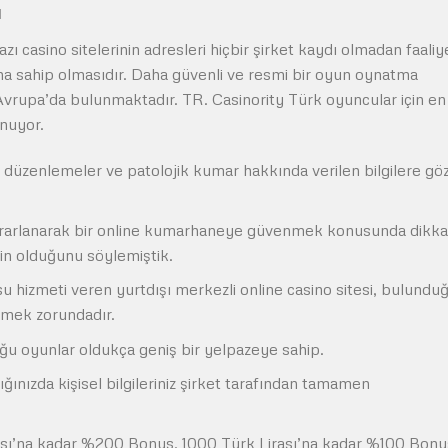
ı
zı casino sitelerinin adresleri hiçbir şirket kaydı olmadan faaliy
dına sahip olmasıdır. Daha güvenli ve resmi bir oyun oynatma
e Avrupa’da bulunmaktadır. TR. Casinority Türk oyuncular için en
unuyor.
al düzenlemeler ve patolojik kumar hakkında verilen bilgilere gö
ararlanarak bir online kumarhaneye güvenmek konusunda dikka
rin olduğunu söylemiştik.
 hizmeti veren yurtdışı merkezli online casino sitesi, bulundu
demek zorundadır.
uğu oyunlar oldukça geniş bir yelpazeye sahip.
ınızda kişisel bilgileriniz şirket tarafından tamamen
ası’na kadar %200 Bonus, 1000 Türk Lirası’na kadar %100 Bonu