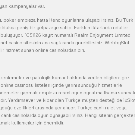
layan kampanyalar var.
ri, poker empieza hatta Keno oyunlarina ulaşabilirsiniz. Bu Türk
oldukça geniş bir yelpazeye sahip. Farklı miktarlarda ödüller
rla buluşuyor. “C51126 kayıt numaralı Realm Enjoyment Limited
net casino sitesinin ana sayfasında görebilirsiniz. WebbySlot
lir hizmet sunan online casinolardan biri.
düzenlemeler ve patolojik kumar hakkında verilen bilgilere göz
k online casinosu listeleri içinde yerini sunduğu hizmetlerle
ı ödemeler yapmak empieza resmi oyun oynatma lisansı sunma
ridir. Yardımsever ve kibar olan Türkçe müşteri desteği de 1xSlo
yduğu özellikleri arasında yer alıyor. Türkçe canlı rulet veya
g canlı casinolarda oyun oynayabilirsiniz. Hangi sitenin gerçekte
mak kullanıcılar için önemlidir.