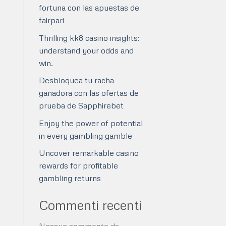
fortuna con las apuestas de
fairpari
Thrilling kk8 casino insights:
understand your odds and
win.
Desbloquea tu racha
ganadora con las ofertas de
prueba de Sapphirebet
Enjoy the power of potential
in every gambling gamble
Uncover remarkable casino
rewards for profitable
gambling returns
Commenti recenti