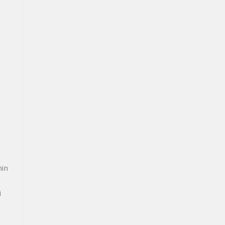
nin
i