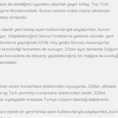
mese de istediğiniz oyunlara ulaşmak gayet kolay. Top Türk
 göre filtrelenmelidir. Bunun sebebi online casino sitelerinin
sahip olmasıdır.
olarak yeni hesap açan kullanıcılarıyla paylaşırken, bunun
. Ulaşabileceğiniz bonus fırsatlarına gelecek olursak, yeni
şlemlerini yaptığında 100% Hoş geldin Bonusu kazanıyorlar.
i temsilciliği hizmetleri de sunuyor. 22bet aynı zamanda Doğum
 bonuslarla da alışveriş yapabileceğiniz bir mağaza da sundu
asındadır.
izmet veren kumarhane sitelerinden oynuyorlar. 22Bet, dikkate
en iyi Türk çevrimiçi kumarhane sitelerinden biridir. 22Bet
r oynayabilir empieza Türkçe müşteri desteği alabilirsiniz.
ro olarak en yeni hesap açan kullanıcılarıyla paylaşırken, bun