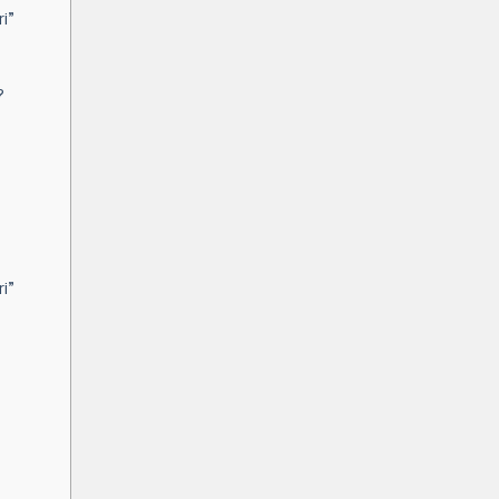
i”
?
i”