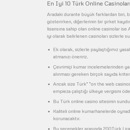
En Iyi 10 Türk Online Casinolar
Aradaki durante büyük farklardan biri, ba
gösterirken, diğerlerinin bir şirket kay
lisansına sahip olan online casinolar is
iyi olarak belirlenen casinoları sizlerle s
Ek olarak, sizlerle paylaştığımız yas
atmanızı öneririz.
Çevrimiçi kumar incelemelerinden y
alınması gereken birçok sayıda krite
Ancak size Türk” “on the web casinosu
empieza çalıştığı ülkeye vergisini ö
Bu Türk online casino sitesinin sund
Kaliteli online kumarhanelerde oynadığ
korunacaktır.
Bu seçenekler arasında 200Türk Lir