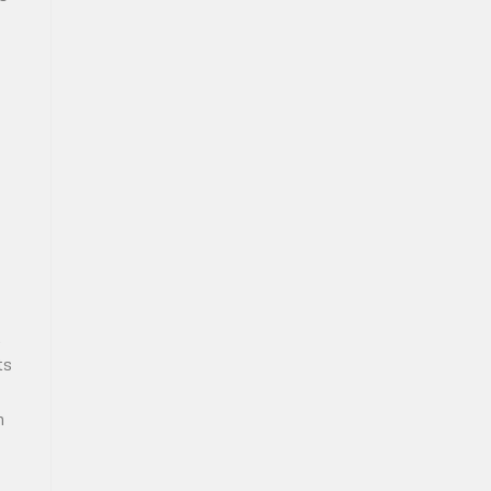
k
ts
n