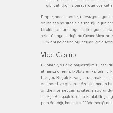
gibi yatırdığınız parayı ikiye üçe kat
E-spor, sanal sporlar, televizyon oyunla
online casino sitesinin sunduğu oyunlar 
birbirinden farklı oyunlar ile oyuncula
şirketi” kaydı olduğunu CasinoMaxi inter
Türk online casino oyuncuları için güveni
Vbet Casino
Ek olarak, sizlerle paylaştığımız yasal 
atmanızı öneririz. 1xSlots en kaliteli Tür
tutuyor. Büyük kazançlar sunmak, hızl
en önemli ve güvenilir özelliklerinden bi
on the internet casino sitesinin gurur du
Türkçe Blakjack lobisine katılabilir ya a
para ödediği, hangisinin” “ödemediği anla