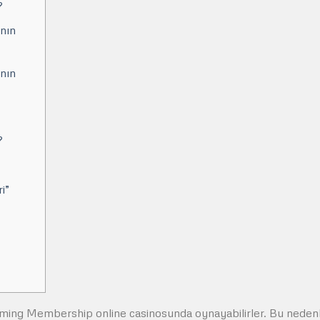
?
ının
ının
?
i”
ming Membership online casinosunda oynayabilirler. Bu neden