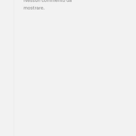
Nessun commento da
mostrare.