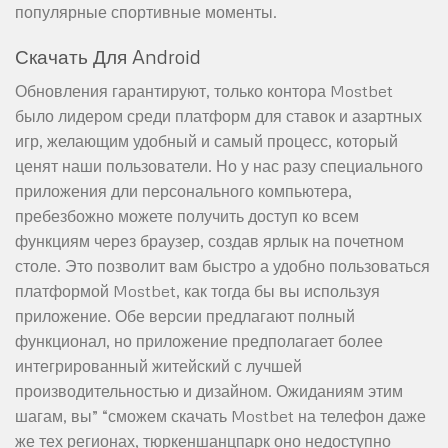
популярные спортивные моменты.
Скачать Для Android
Обновления гарантируют, только контора Mostbet
было лидером среди платформ для ставок и азартных
игр, желающим удобный и самый процесс, который
ценят наши пользователи. Но у нас разу специального
приложения дли персонального компьютера,
пребезбожно можете получить доступ ко всем
функциям через браузер, создав ярлык на почетном
столе. Это позволит вам быстро а удобно пользоваться
платформой Mostbet, как тогда бы вы используя
приложение. Обе версии предлагают полный
функционал, но приложение предполагает более
интегрированный житейский с лучшей
производительностью и дизайном. Ожиданиям этим
шагам, вы” “сможем скачать Mostbet на телефон даже
же тех регионах, тюркеншанцпарк оно недоступно