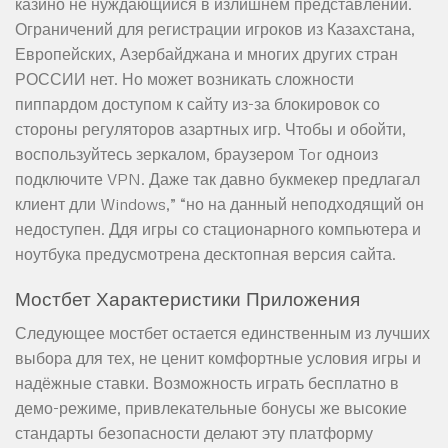
казино не нуждающийся в излишнем представлении.
Ограничений для регистрации игроков из Казахстана,
Европейских, Азербайджана и многих других стран
РОССИИ нет. Но может возникать сложности
пиппардом доступом к сайту из-за блокировок со
стороны регуляторов азартных игр. Чтобы и обойти,
воспользуйтесь зеркалом, браузером Tor одноиз
подключите VPN. Даже так давно букмекер предлагал
клиент дли Windows,” “но на данный неподходящий он
недоступен. Ддя игры со стационарного компьютера и
ноутбука предусмотрена десктопная версия сайта.
Мостбет Характеристики Приложения
Следующее мостбет остается единственным из лучших
выбора для тех, не ценит комфортные условия игры и
надёжные ставки. Возможность играть бесплатно в
демо-режиме, привлекательные бонусы же высокие
стандарты безопасности делают эту платформу