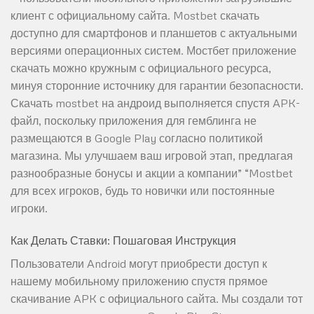
клиент с официальному сайта. Mostbet скачать
доступно для смартфонов и планшетов с актуальными
версиями операционных систем. Мостбет приложение
скачать можно кружным с официального ресурса,
минуя сторонние источнику для гарантии безопасности.
Скачать mostbet на андроид выполняется спустя APK-
файл, поскольку приложения для гемблинга не
размещаются в Google Play согласно политикой
магазина. Мы улучшаем ваш игровой этап, предлагая
разнообразные бонусы и акции а компании” “Mostbet
для всех игроков, будь то новички или постоянные
игроки.
Как Делать Ставки: Пошаговая Инструкция
Пользователи Android могут приобрести доступ к
нашему мобильному приложению спустя прямое
скачивание APK с официального сайта. Мы создали тот