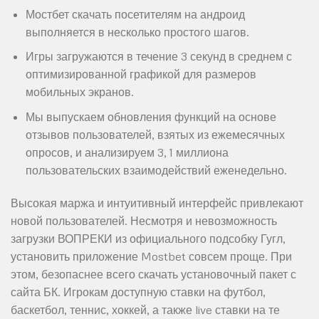
Мостбет скачать посетителям на андроид
выполняется в несколько простого шагов.
Игры загружаются в течение 3 секунд в среднем с
оптимизированной графикой для размеров
мобильных экранов.
Мы выпускаем обновления функций на основе
отзывов пользователей, взятых из ежемесячных
опросов, и анализируем 3, 1 миллиона
пользовательских взаимодействий еженедельно.
Высокая маржа и интуитивный интерфейс привлекают
новой пользователей. Несмотря и невозможность
загрузки ВОПРЕКИ из официального подсобку Гугл,
установить приложение Mostbet совсем проще. При
этом, безопаснее всего скачать установочный пакет с
сайта БК. Игрокам доступную ставки на футбол,
баскетбол, теннис, хоккей, а также live ставки на те