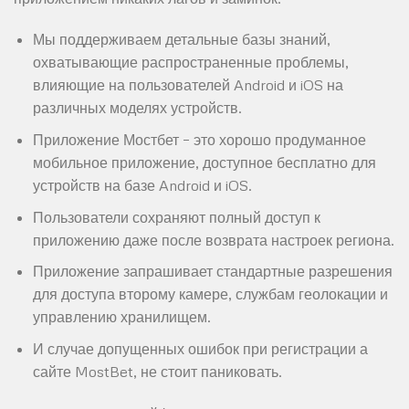
Мы поддерживаем детальные базы знаний,
охватывающие распространенные проблемы,
влияющие на пользователей Android и iOS на
различных моделях устройств.
Приложение Мостбет – это хорошо продуманное
мобильное приложение, доступное бесплатно для
устройств на базе Android и iOS.
Пользователи сохраняют полный доступ к
приложению даже после возврата настроек региона.
Приложение запрашивает стандартные разрешения
для доступа второму камере, службам геолокации и
управлению хранилищем.
И случае допущенных ошибок при регистрации а
сайте MostBet, не стоит паниковать.