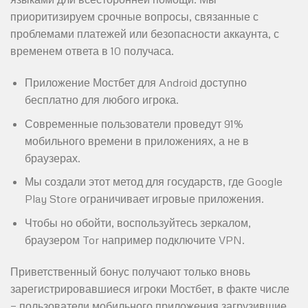
приоритизируем срочные вопросы, связанные с
проблемами платежей или безопасности аккаунта, с
временем ответа в 10 получаса.
Приложение Мостбет для Android доступно
бесплатно для любого игрока.
Современные пользователи проведут 91%
мобильного времени в приложениях, а не в
браузерах.
Мы создали этот метод для государств, где Google
Play Store ограничивает игровые приложения.
Чтобы но обойти, воспользуйтесь зеркалом,
браузером Tor например подключите VPN.
Приветственный бонус получают только вновь
зарегистрировавшиеся игроки Мостбет, в факте числе
— пользователи мобильного приложения загрузившие