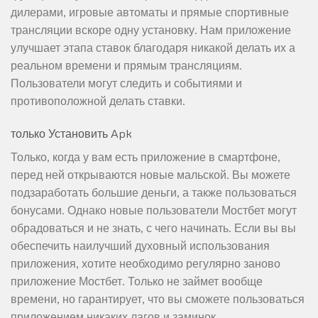
дилерами, игровые автоматы и прямые спортивные
трансляции вскоре одну установку. Нам приложение
улучшает этапа ставок благодаря никакой делать их а
реальном времени и прямым трансляциям.
Пользователи могут следить и событиями и
противоположной делать ставки.
только Установить Apk
Только, когда у вам есть приложение в смартфоне,
перед ней открываются новые мальской. Вы можете
подзаработать большие деньги, а также пользоваться
бонусами. Однако новые пользователи Мостбет могут
обрадоваться и не знать, с чего начинать. Если вы вы
обеспечить наилучший духовный использования
приложения, хотите необходимо регулярно заново
приложение Мостбет. Только не займет вообще
времени, но гарантирует, что вы сможете пользоваться
приложением никаких лагов и заминок.