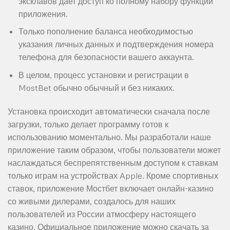
эксклавов дает доступ ко полному набору функций
приложения.
Только пополнение баланса необходимостью
указания личных данных и подтверждения номера
телефона для безопасности вашего аккаунта.
В целом, процесс установки и регистрации в
MostBet обычно обычный и без никаких.
Установка происходит автоматически сначала после
загрузки, только делает программу готов к
использованию моментально. Мы разработали наше
приложение таким образом, чтобы пользователи может
наслаждаться беспрепятственным доступом к ставкам
только играм на устройствах Apple. Кроме спортивных
ставок, приложение Мостбет включает онлайн-казино
со живыми дилерами, создалось для наших
пользователей из России атмосферу настоящего
казино. Официальное приложение можно скачать за