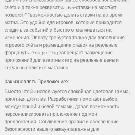
счета и а те-же реквизиты. Live-ставки на мостбет
позволят” “возможностью делать ставки на во время
матча. Это удобно ддя игроков, которые приходится
следить за событий и быстро отмалчиваться на
изменения. Оплату требуется только дли пополнения
игрового счёта и размещения ставок на реальные
фарцануть. Google Play запрещает размещение
приложений дли азартных игр на реальные деньги
согласно политике магазина.
Как изновлять Приложение?
Вместо чтобы используется спокойная цветовая гамма,
приятная для глаз. Разработчики помогают выбор
между черной и белой темами, давая возможность
персонализировать приложение под мои
предпочтения. Соблюдение правил и обеспечение
безопасности вашего аккаунта важны для