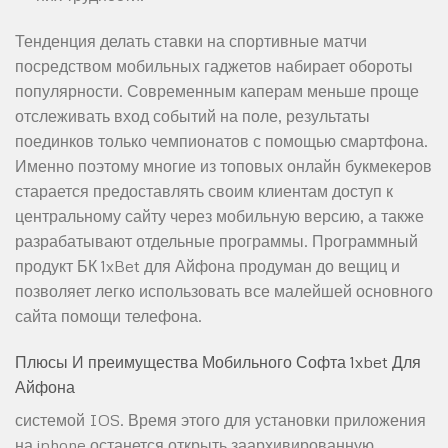
Тенденция делать ставки на спортивные матчи
посредством мобильных гаджетов набирает обороты
популярности. Современным каперам меньше проще
отслеживать вход событий на поле, результаты
поединков только чемпионатов с помощью смартфона.
Именно поэтому многие из топовых онлайн букмекеров
старается предоставлять своим клиентам доступ к
центральному сайту через мобильную версию, а также
разрабатывают отдельные программы. Программный
продукт БК 1xBet для Айфона продуман до вещиц и
позволяет легко использовать все малейшей основного
сайта помощи телефона.
Плюсы И преимущества Мобильного Софта 1xbet Для
Айфона
системой IOS. Время этого для установки приложения
на iphone останется открыть заархивированную