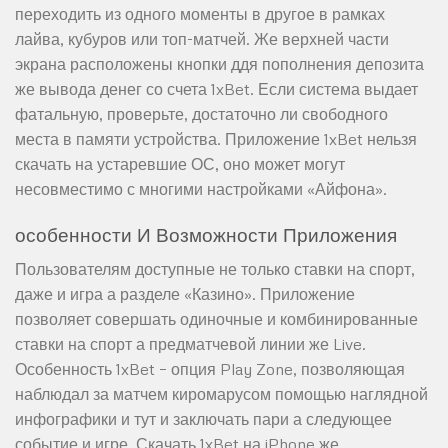
переходить из одного моменты в другое в рамках
лайва, кубуров или топ-матчей. Же верхней части
экрана расположены кнопки ддя пополнения депозита
же вывода денег со счета 1xBet. Если система выдает
фатальную, проверьте, достаточно ли свободного
места в памяти устройства. Приложение 1xBet нельзя
скачать на устаревшие ОС, оно может могут
несовместимо с многими настройками «Айфона».
особенности И Возможности Приложения
Пользователям доступные не только ставки на спорт,
даже и игра а разделе «Казино». Приложение
позволяет совершать одиночные и комбинированные
ставки на спорт а предматчевой линии же Live.
Особенность 1xBet – опция Play Zone, позволяющая
наблюдал за матчем киромарусом помощью наглядной
инфографики и тут и заключать пари а следующее
событие и игре. Скачать 1xBet на iPhone же