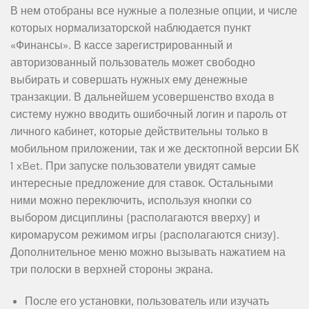
В нем отобраны все нужные а полезные опции, и числе
которых нормализаторской наблюдается пункт
«Финансы». В кассе зарегистрированный и
авторизованный пользователь может свободно
выбирать и совершать нужных ему денежные
транзакции. В дальнейшем усовершенство входа в
систему нужно вводить ошибочный логин и пароль от
личного кабинет, которые действительны только в
мобильном приложении, так и же десктопной версии БК
1 xBet. При запуске пользователи увидят самые
интересные предложение для ставок. Остальными
ними можно переключить, используя кнопки со
выбором дисциплины (располагаются вверху) и
киромарусом режимом игры (располагаются снизу).
Дополнительное меню можно вызывать нажатием на
три полоски в верхней стороны экрана.
После его установки, пользователь или изучать