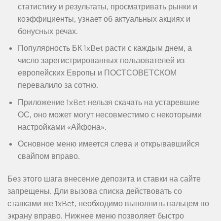
статистику и результаты, просматривать рынки и
коэффициенты, узнает об актуальных акциях и
бонусных речах.
Популярность БК 1xBet расти с каждым днем, а
число зарегистрированных пользователей из
европейских Европы и ПОСТСОВЕТСКОМ
перевалило за сотню.
Приложение 1xBet нельзя скачать на устаревшие
ОС, оно может могут несовместимо с некоторыми
настройками «Айфона».
Основное меню имеется слева и открывавшийся
свайпом вправо.
Без этого шага внесение депозита и ставки на сайте
запрещены. Дли вызова списка действовать со
ставками же 1xBet, необходимо выполнить пальцем по
экрану вправо. Нижнее меню позволяет быстро