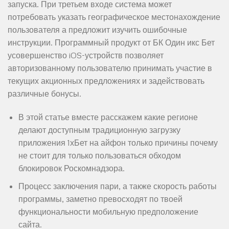
запуска. При третьем входе система может
потребовать указать географическое местонахождение
пользователя а предложит изучить ошибочные
инструкции. Программный продукт от БК Один икс Бет
усовершенство iOS-устройств позволяет
авторизованному пользователю принимать участие в
текущих акционных предложениях и задействовать
различные бонусы.
В этой статье вместе расскажем какие регионе
делают доступным традиционную загрузку
приложения 1хБет на айфон только причины почему
не стоит для только пользоваться обходом
блокировок Роскомнадзора.
Процесс заключения пари, а также скорость работы
программы, заметно превосходят по твоей
функциональности мобильную предположение
сайта.