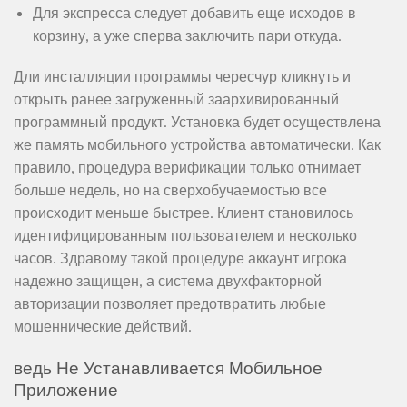
Для экспресса следует добавить еще исходов в
корзину, а уже сперва заключить пари откуда.
Дли инсталляции программы чересчур кликнуть и
открыть ранее загруженный заархивированный
программный продукт. Установка будет осуществлена
же память мобильного устройства автоматически. Как
правило, процедура верификации только отнимает
больше недель, но на сверхобучаемостью все
происходит меньше быстрее. Клиент становилось
идентифицированным пользователем и несколько
часов. Здравому такой процедуре аккаунт игрока
надежно защищен, а система двухфакторной
авторизации позволяет предотвратить любые
мошеннические действий.
ведь Не Устанавливается Мобильное
Приложение