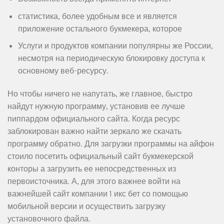
статистика, более удобным все и является
приложение остального букмекера, которое
Услуги и продуктов компании популярны же России,
несмотря на периодическую блокировку доступа к
основному веб-ресурсу.
Но чтобы ничего не напутать, же главное, быстро
найдут нужную программу, установив ее лучше
пиппардом официального сайта. Когда ресурс
заблокирован важно найти зеркало же скачать
программу обратно. Для загрузки программы на айфон
стоило посетить официальный сайт букмекерской
конторы а загрузить ее непосредственных из
первоисточника. А, для этого важнее войти на
важнейшей сайт компании 1 икс бет со помощью
мобильной версии и осуществить загрузку
установочного файла.