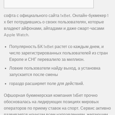
софта с официального сайта 1xBet. Онлайн-букмекер 1
х бет потрудившись о своих пользователях, которые
владеют айфонами, айпадами и даже смарт-часами
Apple Watch.
Популярность БК 1xBet растет со каждым днем, и
число зарегистрированных пользователей из стран
Европе и СНГ перевалило за миллион.
Ловкие пользователи найду выход, а установка
запускается после смены
гораздо расширяет поле для действий.
Офшорная букмекерская компания 1хБет прочно
обосновалась на лидирующих позициях мировых
операторов по приему ставок на спорт. Сервис активно
развивается ноунсом всем направлениям, желающим