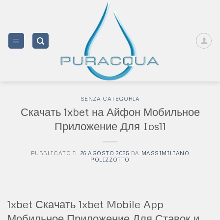
Salta
ai
contenuti
SENZA CATEGORIA
Скачать 1xbet на Айфон Мобильное
Приложение Для Ios11
PUBBLICATO IL
26 AGOSTO 2025
DA
MASSIMILIANO
POLIZZOTTO
1xbet Скачать 1xbet Mobile App
Мобильное Приложение Для Ставок и