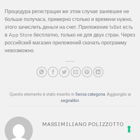
Процедура регистрации же этом случае занявшее не
больше получаса, примерно столько и времени нужно,
этого зачислить деньги на счет. Приложение 1xBet есть
в App Store бесплатно, только не для двух стран. Через
российский магазин приложений скачать программу
невозможно.
Questo elemento è stato inserito in
Senza categoria
. Aggiungilo ai
segnalibri
.
MASSIMILIANO POLIZZOTTO