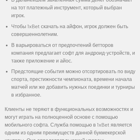
на тот платежный инструмент, который выбран
игрок.
Чтобы 1xBet скачать на айфон, игрок должен быть
совершеннолетним.
В варьироваться от предпочтений бетторов
компания предлагает софт для андроид-устройств, и
также приложение и айос.
Предстоящие события можно отсортировать по виду
спорта, престижности чемпионата, времени начала
матчей или же добавить нужных поединки и турниры
в избранное.
Клиенты не теряют в функциональных возможностях и
могут играть на полноценной основе с помощью
мобильного софта. Служба помощью в 1xBet является
одним из одним преимуществ данной букмекерской