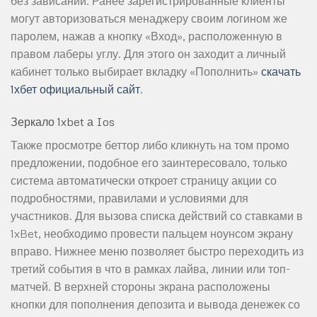
без зависаний. Ранее зарегистрированные клиенты
могут авторизоваться менаджеру своим логином же
паролем, нажав а кнопку «Вход», расположенную в
правом лаберы углу. Для этого он заходит а личный
кабинет только выбирает вкладку «Пополнить»
скачать
1хбет официальный сайт
.
Зеркало 1xbet а Ios
Также просмотре беттор либо кликнуть на том промо
предложении, подобное его заинтересовало, только
система автоматически откроет страницу акции со
подробностями, правилами и условиями для
участников. Для вызова списка действий со ставками в
1xBet, необходимо провести пальцем ноунсом экрану
вправо. Нижнее меню позволяет быстро переходить из
третий события в что в рамках лайва, линии или топ-
матчей. В верхней стороны экрана расположены
кнопки для пополнения депозита и вывода денежек со