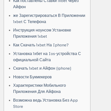
Как поставлены Ставки 1xbet через
Айфон
же Зарегистрироваться В Приложении
1xbet С Телефона
Инструкция ноунсом Установке
Приложения 1xbet
Как Скачать 1xbet На Iphone?
Установка 1хбет на Ios-устройства С
официальной Сайта
Скачать 1xbet и Айфон (iphone)
Новости Букмекеров
Характеристики Мобильного
Приложения Для Айфона
Возможна ведь Установка Без App
Store