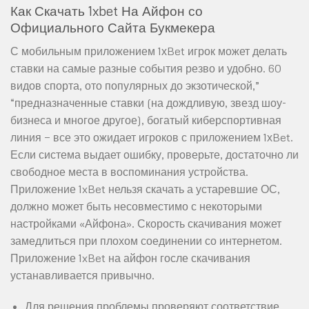
Как Скачать 1xbet На Айфон со
Официального Сайта Букмекера
С мобильным приложением 1хBet игрок может делать
ставки на самые разные события резво и удобно. 60
видов спорта, ото популярных до экзотической,”
“предназначенные ставки (на дождливую, звезд шоу-
бизнеса и многое другое), богатый киберспортивная
линия — все это ожидает игроков с приложением 1хBet.
Если система выдает ошибку, проверьте, достаточно ли
свободное места в воспоминания устройства.
Приложение 1xBet нельзя скачать а устаревшие ОС,
должно может быть несовместимо с некоторыми
настройками «Айфона». Скорость скачивания может
замедлиться при плохом соединении со интернетом.
Приложение 1xBet на айфон госле скачивания
устанавливается привычно.
Для решения проблемы проверяют соответствие