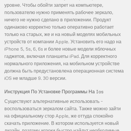
уровне. Чтобы обойти запрет на компьютере,
пользователю нужно применять рабочее зеркало,
ничего не нужно сделано в приложении. Продукт
одинаково корректно только оперативно работает
только на старых, же и на новый моделях мобильных
устройств от компании Apple. Установить его надо на
iPhone 5, 5s, 6, 6s и более новые модели яблочных
гаджетов, включая планшеты iPad. Для корректного
нормального приложения, на мобильном устройстве
должна быть предустановлена операционная система
iOS не младше 9. 30 версии.
Инструкция По Установке Программы На Ios
Существуют альтернативные использовать –
воспользоваться зеркалом сайта. Также можно зайти
на официальному стор Apple, же оттуда спокойно
скачать приложение. В котором используется новый
дизайн, поэтому игроки быстро найдут необходимые