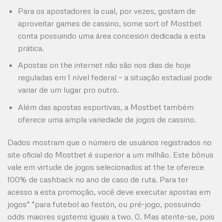
Para os apostadores la cual, por vezes, gostam de
aproveitar games de cassino, some sort of Mostbet
conta possuindo uma área concesión dedicada a esta
prática.
Apostas on the internet não são nos dias de hoje
reguladas em 1 nível federal – a situação estadual pode
variar de um lugar pro outro.
Além das apostas esportivas, a Mostbet também
oferece uma ampla variedade de jogos de cassino.
Dados mostram que o número de usuários registrados no
site oficial do Mostbet é superior a um milhão. Este bônus
vale em virtude de jogos selecionados at the te oferece
100% de cashback no ano de caso de ruta. Para ter
acesso a esta promoção, você deve executar apostas em
jogos” “para futebol ao festón, ou pré-jogo, possuindo
odds maiores systems iguais a two. 0. Mas atente-se, pois