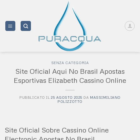
Salta
ai
contenuti
SENZA CATEGORIA
Site Oficial Aqui No Brasil Apostas
Esportivas Elizabeth Cassino Online
PUBBLICATO IL
25 AGOSTO 2025
DA
MASSIMILIANO
POLIZZOTTO
Site Oficial Sobre Cassino Online
Electronic Apostas No Brasil