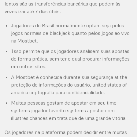
lentos são as transferências bancárias que podem às
vezes izar até 7 dias úteis.
Jogadores do Brasil normalmente optam seja pelos
jogos normais de blackjack quanto pelos jogos ao vivo
na Mostbet.
Isso permite que os jogadores analisem suas apostas
de forma prática, sem ter o qual procurar informações
em outros sites.
A Mostbet é conhecida durante sua segurança at the
proteção de informações do usuário, united states of
america criptografia para confidencialidade.
Muitas pessoas gostam de apostar em seu time
systems jogador favorito systems apostar com
illustres chances em trata que de uma grande vitória.
Os jogadores na plataforma podem decidir entre muitas