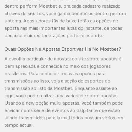
dentro perform Mostbet e, pra cada cadastro realizado
através do seu link, você ganha benefícios dentro perform
sistema. Apostadores fãs de boxe terão as opções de
aposta nas mais importantes lutas do instante, de todas
because maiores federações perform esporte.
Quais Opções Na Apostas Esportivas Há No Mostbet?
A escolha particular de apostas do site sobre apostas é
bem apreciada e conhecida no meio dos jogadores
brasileiros. Para conhecer todas as opções para
transmissões ao listo, veja a seção de esportes de
transmissão ao listo da Mostbet. Enquanto assiste ao
jogo, você pode realizar uma variedade sobre apostas.
Usando a new opção multi-apostas, você também pode
envidar numa série de eventos ao palpitante que estão
sendo transmitidos para la cual todos possam vê-los em
tempo actual.