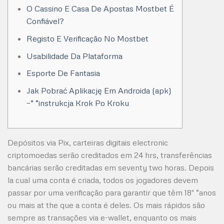
O Cassino E Casa De Apostas Mostbet É
Confiável?
Registo E Verificação No Mostbet
Usabilidade Da Plataforma
Esporte De Fantasia
Jak Pobrać Aplikację Em Androida (apk)
–” “instrukcja Krok Po Kroku
Depósitos via Pix, carteiras digitais electronic
criptomoedas serão creditados em 24 hrs, transferências
bancárias serão creditadas em seventy two horas. Depois
la cual uma conta é criada, todos os jogadores devem
passar por uma verificação para garantir que têm 18″ “anos
ou mais at the que a conta é deles. Os mais rápidos são
sempre as transações via e-wallet, enquanto os mais