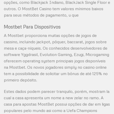
opções, como Blackjack Indiano, BlackJack Single Floor e
outros. O MostBet Casino tem valores mínimos baixos
para seus métodos de pagamento, u que
Mostbet Para Dispositivos
A Mostbet proporciona muitas opções de jogos de
cassino, incluindo jackpot, pôquer, baccarat, jogos sobre
mesa e caça-níqueis. Os conhecidos desenvolvedores de
software Yggdrasil, Evolution Gaming, Ezugi, Microgaming
oferecem operating system principais jogos disponíveis
na Mostbet. Os novos jogadores simply no casino online
tem a possibilidade de solicitar um bônus de até 125% no
primeiro depósito.
Estes dados podem parecer tranquilo, porém, mostram la
cual a casa apresenta um nome a new zelar no ramo. A
casa para apostas MostBet possui opções de dar em ligas
populares pelo mundo asi como a Uefa Champions