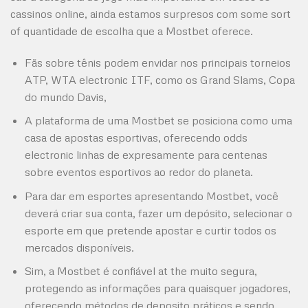
cassinos online, ainda estamos surpresos com some sort
of quantidade de escolha que a Mostbet oferece.
Fãs sobre tênis podem envidar nos principais torneios
ATP, WTA electronic ITF, como os Grand Slams, Copa
do mundo Davis,
A plataforma de uma Mostbet se posiciona como uma
casa de apostas esportivas, oferecendo odds
electronic linhas de expresamente para centenas
sobre eventos esportivos ao redor do planeta.
Para dar em esportes apresentando Mostbet, você
deverá criar sua conta, fazer um depósito, selecionar o
esporte em que pretende apostar e curtir todos os
mercados disponíveis.
Sim, a Mostbet é confiável at the muito segura,
protegendo as informações para quaisquer jogadores,
oferecendo métodos de deposito práticos e sendo