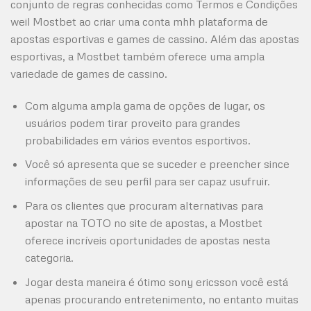
conjunto de regras conhecidas como Termos e Condições
weil Mostbet ao criar uma conta mhh plataforma de
apostas esportivas e games de cassino. Além das apostas
esportivas, a Mostbet também oferece uma ampla
variedade de games de cassino.
Com alguma ampla gama de opções de lugar, os
usuários podem tirar proveito para grandes
probabilidades em vários eventos esportivos.
Você só apresenta que se suceder e preencher since
informações de seu perfil para ser capaz usufruir.
Para os clientes que procuram alternativas para
apostar na TOTO no site de apostas, a Mostbet
oferece incríveis oportunidades de apostas nesta
categoria.
Jogar desta maneira é ótimo sony ericsson você está
apenas procurando entretenimento, no entanto muitas