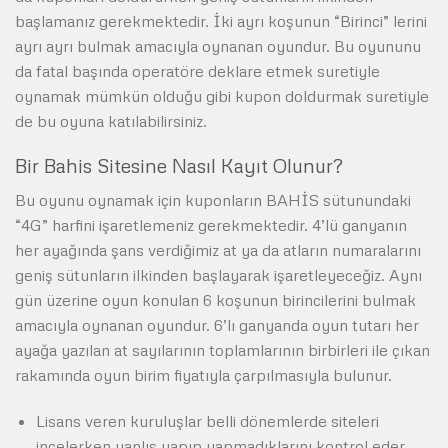
başlamanız gerekmektedir. İki ayrı koşunun “Birinci” lerini
ayrı ayrı bulmak amacıyla oynanan oyundur. Bu oyununu
da fatal başında operatöre deklare etmek suretiyle
oynamak mümkün olduğu gibi kupon doldurmak suretiyle
de bu oyuna katılabilirsiniz.
Bir Bahis Sitesine Nasıl Kayıt Olunur?
Bu oyunu oynamak için kuponların BAHİS sütunundaki
“4G” harfini işaretlemeniz gerekmektedir. 4’lü ganyanın
her ayağında şans verdiğimiz at ya da atların numaralarını
geniş sütunların ilkinden başlayarak işaretleyeceğiz. Aynı
gün üzerine oyun konulan 6 koşunun birincilerini bulmak
amacıyla oynanan oyundur. 6’lı ganyanda oyun tutarı her
ayağa yazılan at sayılarının toplamlarının birbirleri ile çıkan
rakamında oyun birim fiyatıyla çarpılmasıyla bulunur.
Lisans veren kuruluşlar belli dönemlerde siteleri
incelerken yanlış yapıp yapmadıklarını kontrol eder.