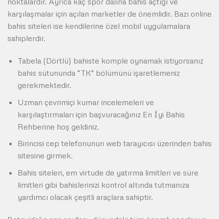
noktalardır. Ayrıca kaç spor dalına bahis açtığı ve
karşılaşmalar için açılan marketler de önemlidir. Bazı online
bahis siteleri ise kendilerine özel mobil uygulamalara
sahiplerdir.
Tabela (Dörtlü) bahiste komple oynamak istiyorsanız
bahis sütununda “TK” bölümünü işaretlemeniz
gerekmektedir.
Uzman çevrimiçi kumar incelemeleri ve
karşılaştırmaları için başvuracağınız En İyi Bahis
Rehberine hoş geldiniz.
Birincisi cep telefonunun web tarayıcısı üzerinden bahis
sitesine girmek.
Bahis siteleri, em virtude de yatırma limitleri ve süre
limitleri gibi bahislerinizi kontrol altında tutmanıza
yardımcı olacak çeşitli araçlara sahiptir.