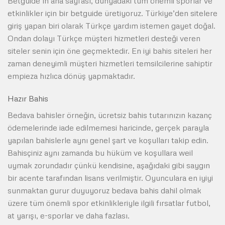
Betguide’ın ana sayfası, dünyadaki tüm önemli sporlar ve
etkinlikler için bir betguide üretiyoruz. Türkiye’den sitelere
giriş yapan biri olarak Türkçe yardım istemen gayet doğal.
Ondan dolayı Türkçe müşteri hizmetleri desteği veren
siteler senin için öne geçmektedir. En iyi bahis siteleri her
zaman deneyimli müşteri hizmetleri temsilcilerine sahiptir
empieza hızlıca dönüş yapmaktadır.
Hazır Bahis
Bedava bahisler örneğin, ücretsiz bahis tutarınızın kazanç
ödemelerinde iade edilmemesi haricinde, gerçek parayla
yapılan bahislerle aynı genel şart ve koşulları takip edin.
Bahisçiniz aynı zamanda bu hüküm ve koşullara weil
uymak zorundadır çünkü kendisine, aşağıdaki gibi saygın
bir acente tarafından lisans verilmiştir. Oyunculara en iyiyi
sunmaktan gurur duyuyoruz bedava bahis dahil olmak
üzere tüm önemli spor etkinlikleriyle ilgili fırsatlar futbol,
at yarışı, e-sporlar ve daha fazlası.