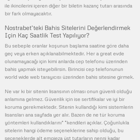
ile ikincilerini içeren diğer bir biletin kazanç tutarı arasında
bir fark olmayacaktır.
Nostrabet’teki Bahis Sitelerini Değerlendirmek
Için Kaç Saatlik Test Yapılıyor?
Bu sebeple oranlar koşunun başlama saatine göre daha
geç veya erken açıklanabilmektedir. Her a great evde
olunamayacağı için kimi anlarda cep telefonu üzerinden
bahis yapmak isteyebilirsin. Birincisi cep telefonunun
world wide web tarayıcısı üzerinden bahis sitesine girmek.
Ne var ki bir sitenin lisansının olması onun güvenli olduğu
anlamına gelmez. Güvenlik için ise sertifikalar ve iyi bir
koruma gerekmektedir. Sitenin kullandığı kimi sistemlerin
lisansları ana sayfada yer alır. Bazen de ne tür koruma
yöntemleri kullandıklarını” “kendileri açıklar. Çoğunlukla
sitelerin hangi ödeme seçeneklerine sahip olduğu, bu
seçeneklerde alt empieza üst tutarların nenni kadar