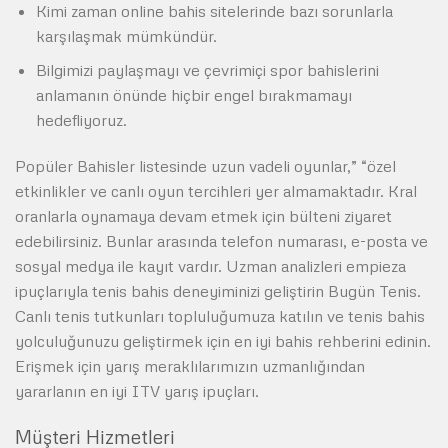
Kimi zaman online bahis sitelerinde bazı sorunlarla
karşılaşmak mümkündür.
Bilgimizi paylaşmayı ve çevrimiçi spor bahislerini
anlamanın önünde hiçbir engel bırakmamayı
hedefliyoruz.
Popüler Bahisler listesinde uzun vadeli oyunlar,” “özel
etkinlikler ve canlı oyun tercihleri yer almamaktadır. Kral
oranlarla oynamaya devam etmek için bülteni ziyaret
edebilirsiniz. Bunlar arasında telefon numarası, e-posta ve
sosyal medya ile kayıt vardır. Uzman analizleri empieza
ipuçlarıyla tenis bahis deneyiminizi geliştirin Bugün Tenis.
Canlı tenis tutkunları topluluğumuza katılın ve tenis bahis
yolculuğunuzu geliştirmek için en iyi bahis rehberini edinin.
Erişmek için yarış meraklılarımızın uzmanlığından
yararlanın en iyi ITV yarış ipuçları.
Müşteri Hizmetleri