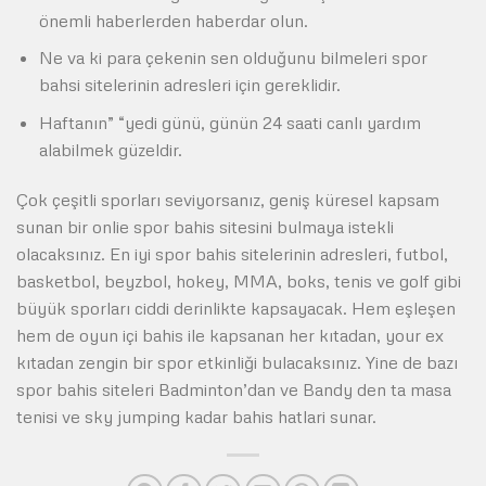
önemli haberlerden haberdar olun.
Ne va ki para çekenin sen olduğunu bilmeleri spor
bahsi sitelerinin adresleri için gereklidir.
Haftanın” “yedi günü, günün 24 saati canlı yardım
alabilmek güzeldir.
Çok çeşitli sporları seviyorsanız, geniş küresel kapsam
sunan bir onlie spor bahis sitesini bulmaya istekli
olacaksınız. En iyi spor bahis sitelerinin adresleri, futbol, ​​
basketbol, ​​beyzbol, hokey, MMA, boks, tenis ve golf gibi
büyük sporları ciddi derinlikte kapsayacak. Hem eşleşen
hem de oyun içi bahis ile kapsanan her kıtadan, your ex
kıtadan zengin bir spor etkinliği bulacaksınız. Yine de bazı
spor bahis siteleri Badminton’dan ve Bandy den ta masa
tenisi ve sky jumping kadar bahis hatlari sunar.