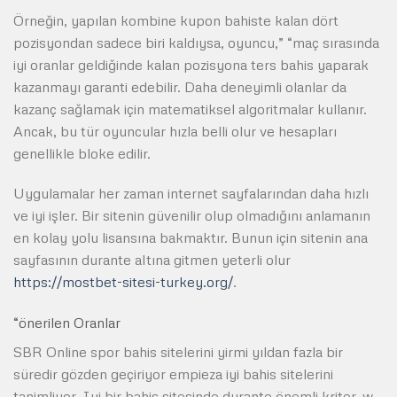
Örneğin, yapılan kombine kupon bahiste kalan dört
pozisyondan sadece biri kaldıysa, oyuncu,” “maç sırasında
iyi oranlar geldiğinde kalan pozisyona ters bahis yaparak
kazanmayı garanti edebilir. Daha deneyimli olanlar da
kazanç sağlamak için matematiksel algoritmalar kullanır.
Ancak, bu tür oyuncular hızla belli olur ve hesapları
genellikle bloke edilir.
Uygulamalar her zaman internet sayfalarından daha hızlı
ve iyi işler. Bir sitenin güvenilir olup olmadığını anlamanın
en kolay yolu lisansına bakmaktır. Bunun için sitenin ana
sayfasının durante altına gitmen yeterli olur
https://mostbet-sitesi-turkey.org/
.
“önerilen Oranlar
SBR Online spor bahis sitelerini yirmi yıldan fazla bir
süredir gözden geçiriyor empieza iyi bahis sitelerini
tanimliyor. Iyi bir bahis sitesinde durante önemli kriter, w