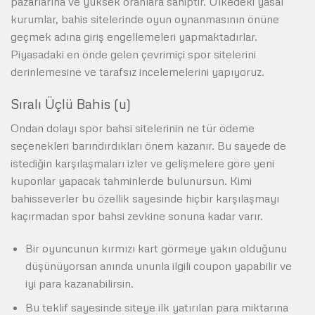
pazarlarına ve yüksek oranlara sahiptir. Ülkedeki yasal
kurumlar, bahis sitelerinde oyun oynanmasının önüne
geçmek adına giriş engellemeleri yapmaktadırlar.
Piyasadaki en önde gelen çevrimiçi spor sitelerini
derinlemesine ve tarafsız incelemelerini yapıyoruz.
Sıralı Üçlü Bahis (u)
Ondan dolayı spor bahsi sitelerinin ne tür ödeme
seçenekleri barındırdıkları önem kazanır. Bu sayede de
istediğin karşılaşmaları izler ve gelişmelere göre yeni
kuponlar yapacak tahminlerde bulunursun. Kimi
bahisseverler bu özellik sayesinde hiçbir karşılaşmayı
kaçırmadan spor bahsi zevkine sonuna kadar varır.
Bir oyuncunun kırmızı kart görmeye yakın olduğunu
düşünüyorsan anında ununla ilgili coupon yapabilir ve
iyi para kazanabilirsin.
Bu teklif sayesinde siteye ilk yatırılan para miktarına