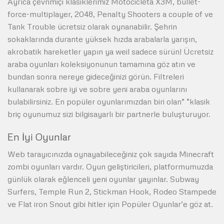
Ayrıca çevrimiçi klasiklerimiz Motocicleta X3M, bullet-
force-multiplayer, 2048, Penalty Shooters a couple of ve
Tank Trouble ücretsiz olarak oynanabilir. Şehrin
sokaklarında durante yüksek hızda arabalarla yarışın,
akrobatik hareketler yapın ya weil sadece sürün! Ücretsiz
araba oyunları koleksiyonunun tamamına göz atın ve
bundan sonra nereye gideceğinizi görün. Filtreleri
kullanarak sobre iyi ve sobre yeni araba oyunlarını
bulabilirsiniz. En popüler oyunlarımızdan biri olan” “klasik
briç oyunumuz sizi bilgisayarlı bir partnerle buluşturuyor.
En İyi Oyunlar
Web tarayıcınızda oynayabileceğiniz çok sayıda Minecraft
zombi oyunları vardır. Oyun geliştiricileri, platformumuzda
günlük olarak eğlenceli yeni oyunlar yayınlar. Subway
Surfers, Temple Run 2, Stickman Hook, Rodeo Stampede
ve Flat iron Snout gibi hitler için Popüler Oyunlar’e göz at.