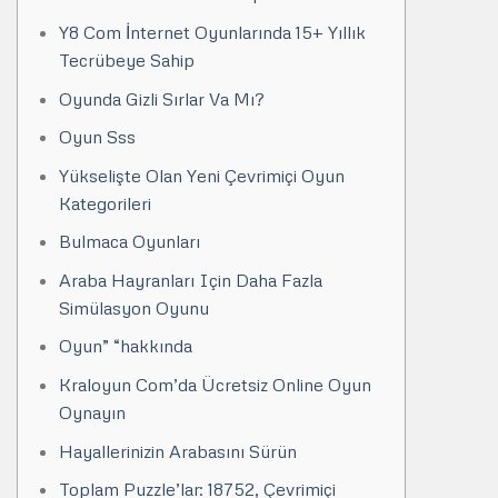
Y8 Com İnternet Oyunlarında 15+ Yıllık
Tecrübeye Sahip
Oyunda Gizli Sırlar Va Mı?
Oyun Sss
Yükselişte Olan Yeni Çevrimiçi Oyun
Kategorileri
Bulmaca Oyunları
Araba Hayranları Için Daha Fazla
Simülasyon Oyunu
Oyun” “hakkında
Kraloyun Com’da Ücretsiz Online Oyun
Oynayın
Hayallerinizin Arabasını Sürün
Toplam Puzzle’lar: 18752, Çevrimiçi