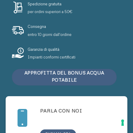
Spedizione gratuita
per ordini superiori a 50€
Consegna
entro 10 giorni dall'ordine
Garanzia di qualità
Impianti conformi certificati
APPROFITTA DEL BONUS ACQUA
POTABILE
PARLA CON NOI