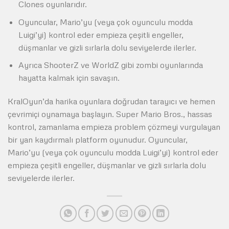
Clones oyunlarıdır.
Oyuncular, Mario’yu (veya çok oyunculu modda
Luigi’yi) kontrol eder empieza çeşitli engeller,
düşmanlar ve gizli sırlarla dolu seviyelerde ilerler.
Ayrıca ShooterZ ve WorldZ gibi zombi oyunlarında
hayatta kalmak için savaşın.
KralOyun’da harika oyunlara doğrudan tarayıcı ve hemen
çevrimiçi oynamaya başlayın. Super Mario Bros., hassas
kontrol, zamanlama empieza problem çözmeyi vurgulayan
bir yan kaydırmalı platform oyunudur. Oyuncular,
Mario’yu (veya çok oyunculu modda Luigi’yi) kontrol eder
empieza çeşitli engeller, düşmanlar ve gizli sırlarla dolu
seviyelerde ilerler.