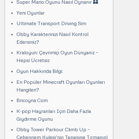
Super Mario Oyunu Nasıl Oynanır 🏰
Yeni Oyunlar
Ultimate Transport Driving Sim
Obby Karakterinizi Nasıl Kontrol
Edersiniz?
Kraloyun: Çevrimiçi Oyun Dünyanız –
Hepsi Ücretsiz
Oyun Hakkında Bilgi:
En Popüler Minecraft Oyunları Oyunları
Hangileri?
Bricoyna Com
K-pop Hayranları Için Daha Fazla
Giydirme Oyunu
Obby Tower Parkour Climb Up –
Cehennem Kulesi’nin Tepesine Tırmanın!