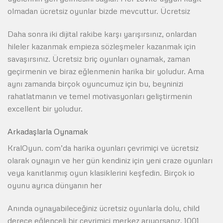
olmadan ücretsiz oyunlar bizde mevcuttur. Ücretsiz
Daha sonra iki dijital rakibe karşı yarışırsınız, onlardan
hileler kazanmak empieza sözleşmeler kazanmak için
savaşırsınız. Ücretsiz briç oyunları oynamak, zaman
geçirmenin ve biraz eğlenmenin harika bir yoludur. Ama
aynı zamanda birçok oyuncumuz için bu, beyninizi
rahatlatmanın ve temel motivasyonları geliştirmenin
excellent bir yoludur.
Arkadaşlarla Oynamak
KralOyun. com’da harika oyunları çevrimiçi ve ücretsiz
olarak oynayın ve her gün kendiniz için yeni craze oyunları
veya kanıtlanmış oyun klasiklerini keşfedin. Birçok io
oyunu ayrıca dünyanın her
Anında oynayabileceğiniz ücretsiz oyunlarla dolu, child
derece eğlenceli bir çevrimiçi merkez arıyorsanız, 1001