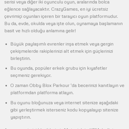
serisi veya diğer iki oyunculu oyun, aralarında bolca
eğlence sağlayacaktır. CrazyGames, en iyi ücretsiz
çevrimiçi oyunları içeren bir tarayıcı oyun platformudur.
Bu da, evde, okulda veya işte olun, oynamaya başlamanın
basit ve hızlı olduğu anlamına gelir!
Büyük paylaşımlı evrenler inşa etmek veya gergin
çekişmelerde rakiplerinizi alt etmek için güçlerinizi
birleştirin.
Bu oyunda, popüler erkek grubu için kıyafetler
seçmeniz gerekiyor.
O zaman Obby Blox Parkour ‘da becerinizi kanıtlayın ve
platformdan platforma atlayın.
Bu oyunu bloğunuza veya internet sitenize aşağıdaki
gibi yerleştirmek isterseniz kodu kopyalayıp sitenize
yapıştırın.