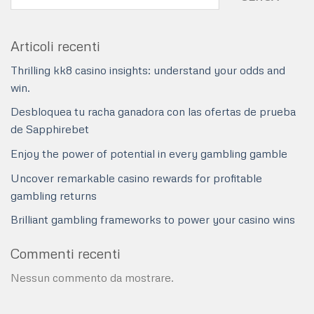
Articoli recenti
Thrilling kk8 casino insights: understand your odds and
win.
Desbloquea tu racha ganadora con las ofertas de prueba
de Sapphirebet
Enjoy the power of potential in every gambling gamble
Uncover remarkable casino rewards for profitable
gambling returns
Brilliant gambling frameworks to power your casino wins
Commenti recenti
Nessun commento da mostrare.