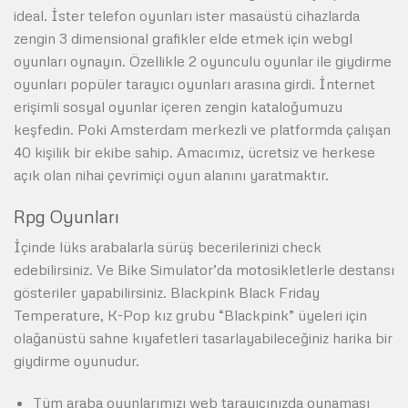
ideal. İster telefon oyunları ister masaüstü cihazlarda
zengin 3 dimensional grafikler elde etmek için webgl
oyunları oynayın. Özellikle 2 oyunculu oyunlar ile giydirme
oyunları popüler tarayıcı oyunları arasına girdi. İnternet
erişimli sosyal oyunlar içeren zengin kataloğumuzu
keşfedin. Poki Amsterdam merkezli ve platformda çalışan
40 kişilik bir ekibe sahip. Amacımız, ücretsiz ve herkese
açık olan nihai çevrimiçi oyun alanını yaratmaktır.
Rpg Oyunları
İçinde lüks arabalarla sürüş becerilerinizi check
edebilirsiniz. Ve Bike Simulator’da motosikletlerle destansı
gösteriler yapabilirsiniz. Blackpink Black Friday
Temperature, K-Pop kız grubu “Blackpink” üyeleri için
olağanüstü sahne kıyafetleri tasarlayabileceğiniz harika bir
giydirme oyunudur.
Tüm araba oyunlarımızı web tarayıcınızda oynaması