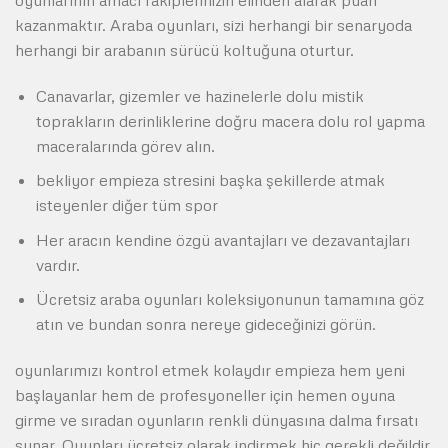
kazanmaktır. Araba oyunları, sizi herhangi bir senaryoda
herhangi bir arabanın sürücü koltuğuna oturtur.
Canavarlar, gizemler ve hazinelerle dolu mistik
toprakların derinliklerine doğru macera dolu rol yapma
maceralarında görev alın.
bekliyor empieza stresini başka şekillerde atmak
isteyenler diğer tüm spor
Her aracın kendine özgü avantajları ve dezavantajları
vardır.
Ücretsiz araba oyunları koleksiyonunun tamamına göz
atın ve bundan sonra nereye gideceğinizi görün.
oyunlarımızı kontrol etmek kolaydır empieza hem yeni
başlayanlar hem de profesyoneller için hemen oyuna
girme ve sıradan oyunların renkli dünyasına dalma fırsatı
sunar. Oyunları ücretsiz olarak indirmek hiç gerekli değildir.