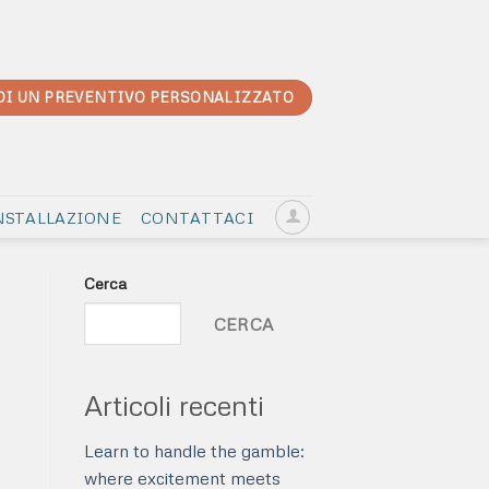
DI UN PREVENTIVO PERSONALIZZATO
NSTALLAZIONE
CONTATTACI
Cerca
CERCA
Articoli recenti
Learn to handle the gamble:
where excitement meets