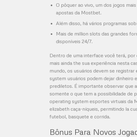
O pôquer ao vivo, um dos jogos mais 
apostas da Mostbet.
Além disso, há vários programas sob
Mais de million slots das grandes fo
disponíveis 24/7.
Dentro de uma interface você terá, por
mais ainda the sua experiência nesta cas
mundo, os usuários devem se registrar e
system usuários podem dejar dinheiro e
prediletos. É importante observar que 
somente o que tem a possibilidade de p
operating system esportes virtuais da M
elizabeth caça-níqueis, permitindo la 
futebol, basquete e corrida.
Bônus Para Novos Joga