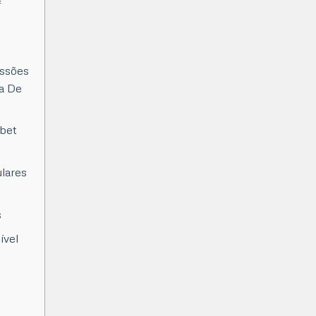
f
issões
a De
bet
lares
s
ível