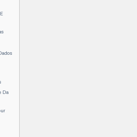
 E
as
Dados
s
e Da
our