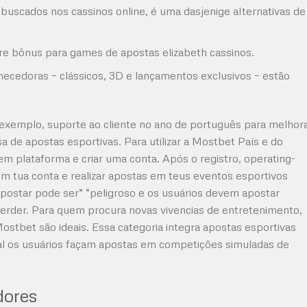
buscados nos cassinos online, é uma dasjenige alternativas de
re bônus para games de apostas elizabeth cassinos.
rnecedoras – clássicos, 3D e lançamentos exclusivos – estão
 exemplo, suporte ao cliente no ano de português para melhor
a de apostas esportivas. Para utilizar a Mostbet País e do
m plataforma e criar uma conta. Após o registro, operating-
m tua conta e realizar apostas em teus eventos esportivos
apostar pode ser” “peligroso e os usuários devem apostar
erder. Para quem procura novas vivencias de entretenimento,
ostbet são ideais. Essa categoria integra apostas esportivas
cual os usuários façam apostas em competições simuladas de
dores