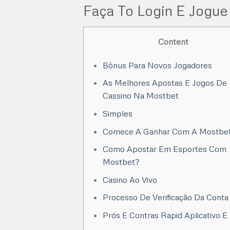
Faça To Login E Jogue
Content
Bônus Para Novos Jogadores
As Melhores Apostas E Jogos De
Cassino Na Mostbet
Simples
Comece A Ganhar Com A Mostbe
Como Apostar Em Esportes Com
Mostbet?
Casino Ao Vivo
Processo De Verificação Da Conta
Prós E Contras Rapid Aplicativo E 