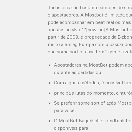
Todas elas são bastante simples de se
e apostadores. A Mostbet é limitada qua
pode acompanhar em beat real os mais 
apostas ao vivo.” “[newline]A Mostbet 
partir de 2009, é propriedade da Bizbon
muito além ag Europa com u passar do
que some sort of casa tem 1 nome a ze
Apostadores na MostBet podem apos
durante as partidas ou
Com alguns métodos, é possível faze
principais lutas do momento, cintur
Se preferir some sort of ação Mostbet
para você.
O MostBet Bayerischer rundfunk te
disponíveis para