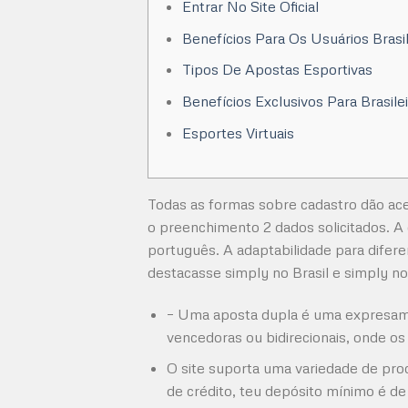
Entrar No Site Oficial
Benefícios Para Os Usuários Brasil
Tipos De Apostas Esportivas
Benefícios Exclusivos Para Brasile
Esportes Virtuais
Todas as formas sobre cadastro dão ace
o preenchimento 2 dados solicitados. A 
português. A adaptabilidade para difere
destacasse simply no Brasil e simply n
– Uma aposta dupla é uma expresame
vencedoras ou bidirecionais, onde o
O site suporta uma variedade de pro
de crédito, teu depósito mínimo é d