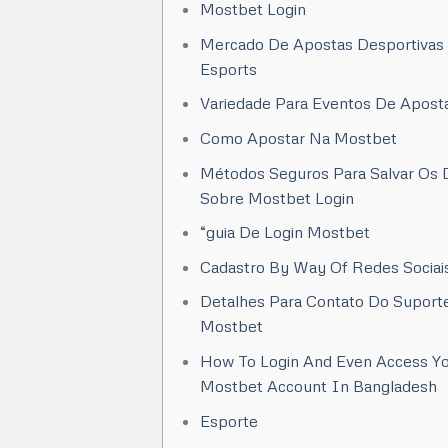
Mostbet Login
Mercado De Apostas Desportivas
Esports
Variedade Para Eventos De Apost
Como Apostar Na Mostbet
Métodos Seguros Para Salvar Os 
Sobre Mostbet Login
“guia De Login Mostbet
Cadastro By Way Of Redes Sociai
Detalhes Para Contato Do Suport
Mostbet
How To Login And Even Access Y
Mostbet Account In Bangladesh
Esporte