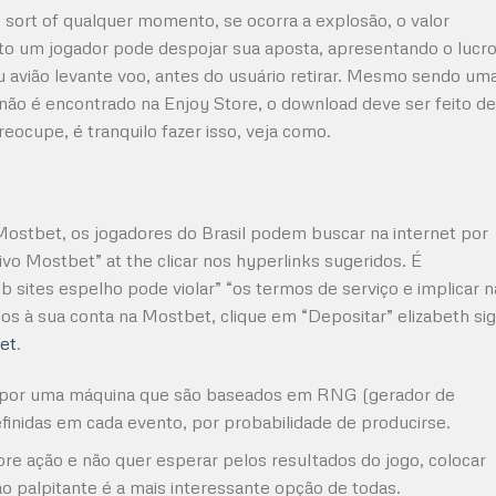
sort of qualquer momento, se ocorra a explosão, o valor
o um jogador pode despojar sua aposta, apresentando o lucro
u avião levante voo, antes do usuário retirar. Mesmo sendo um
 não é encontrado na Enjoy Store, o download deve ser feito de
ocupe, é tranquilo fazer isso, veja como.
 Mostbet, os jogadores do Brasil podem buscar na internet por
ivo Mostbet” at the clicar nos hyperlinks sugeridos. É
sites espelho pode violar” “os termos de serviço e implicar n
dos à sua conta na Mostbet, clique em “Depositar” elizabeth si
et
.
s por uma máquina que são baseados em RNG (gerador de
finidas em cada evento, por probabilidade de producirse.
re ação e não quer esperar pelos resultados do jogo, colocar
o palpitante é a mais interessante opção de todas.