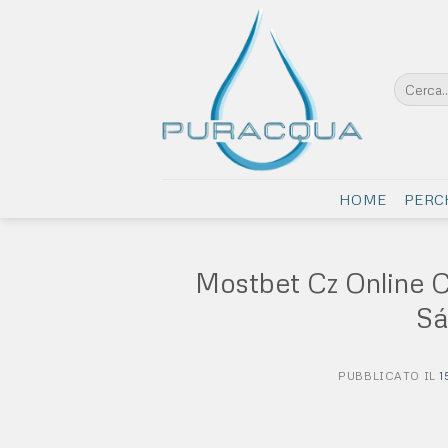
Salta
ai
contenuti
Cerca:
HOME
PERC
Mostbet Cz Online Ca
Sá
PUBBLICATO IL
1