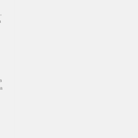
,
a
a
ga