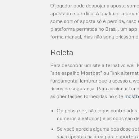
O jogador pode despojar a aposta some 
apostado é perdido. A qualquer moment
some sort of aposta só é perdida, caso 
plataforma permitida no Brasil, um app
forma manual, mas não sony ericsson pre
Roleta
Para descobrir um site alternativo weil
“site espelho Mostbet” ou “link alternat
fundamental lembrar que u acesso a web 
riscos de segurança. Para adicionar fun
as orientações fornecidas no site
mostb
Ou possa ser, são jogos controlado
números aleatórios) e as odds são de
Se você aprecia alguma boa dose sob
suas apostas na área para esportes a