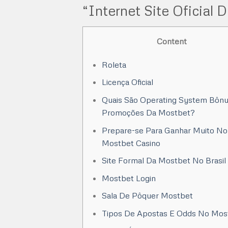
“Internet Site Oficial 
Content
Roleta
Licença Oficial
Quais São Operating System Bônu
Promoções Da Mostbet?
Prepare-se Para Ganhar Muito No
Mostbet Casino
Site Formal Da Mostbet No Brasil
Mostbet Login
Sala De Pôquer Mostbet
Tipos De Apostas E Odds No Mos