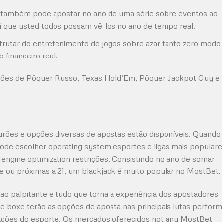
 também pode apostar no ano de uma série sobre eventos ao
sí que usted todos possam vê-los no ano de tempo real.
sfrutar do entretenimento de jogos sobre azar tanto zero modo
financeiro real.
pções de Pôquer Russo, Texas Hold’Em, Pôquer Jackpot Guy e
turões e opções diversas de apostas estão disponíveis. Quando
ode escolher operating system esportes e ligas mais popular
 engine optimization restrições. Consistindo no ano de somar
 ou próximas a 21, um blackjack é muito popular no MostBet.
ao palpitante e tudo que torna a experiência dos apostadores
e boxe terão as opções de aposta nas principais lutas perform
ções do esporte. Os mercados oferecidos not any MostBet