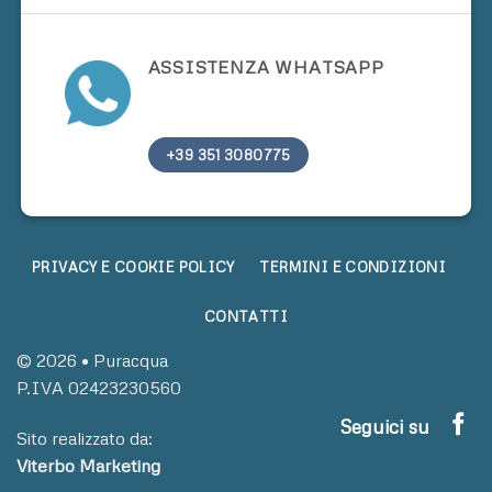
ASSISTENZA WHATSAPP
+39 351 3080775
PRIVACY E COOKIE POLICY
TERMINI E CONDIZIONI
CONTATTI
© 2026 • Puracqua
P.IVA 02423230560
Seguici su
Sito realizzato da:
Viterbo Marketing