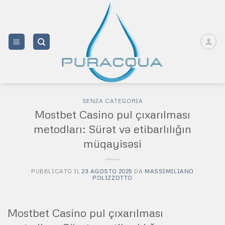
Salta
ai
contenuti
SENZA CATEGORIA
Mostbet Casino pul çıxarılması
metodları: Sürət və etibarlılığın
müqayisəsi
PUBBLICATO IL
23 AGOSTO 2025
DA
MASSIMILIANO
POLIZZOTTO
Mostbet Casino pul çıxarılması