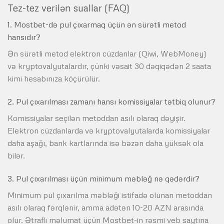
Tez-tez verilən suallar (FAQ)
1. Mostbet-də pul çıxarmaq üçün ən sürətli metod
hansıdır?
Ən sürətli metod elektron cüzdanlar (Qiwi, WebMoney)
və kryptovalyutalardır, çünki vəsait 30 dəqiqədən 2 saata
kimi hesabınıza köçürülür.
2. Pul çıxarılması zamanı hansı komissiyalar tətbiq olunur?
Komissiyalar seçilən metoddan asılı olaraq dəyişir.
Elektron cüzdanlarda və kryptovalyutalarda komissiyalar
daha aşağı, bank kartlarında isə bəzən daha yüksək ola
bilər.
3. Pul çıxarılması üçün minimum məbləğ nə qədərdir?
Minimum pul çıxarılma məbləği istifadə olunan metoddan
asılı olaraq fərqlənir, amma adətən 10-20 AZN arasında
olur. Ətraflı məlumat üçün Mostbet-in rəsmi veb saytına