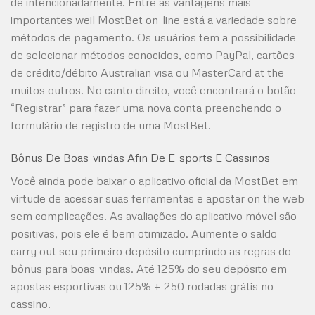
de intencionadamente. Entre as vantagens mais
importantes weil MostBet on-line está a variedade sobre
métodos de pagamento. Os usuários tem a possibilidade
de selecionar métodos conocidos, como PayPal, cartões
de crédito/débito Australian visa ou MasterCard at the
muitos outros. No canto direito, você encontrará o botão
“Registrar” para fazer uma nova conta preenchendo o
formulário de registro de uma MostBet.
Bônus De Boas-vindas Afin De E-sports E Cassinos
Você ainda pode baixar o aplicativo oficial da MostBet em
virtude de acessar suas ferramentas e apostar on the web
sem complicações. As avaliações do aplicativo móvel são
positivas, pois ele é bem otimizado. Aumente o saldo
carry out seu primeiro depósito cumprindo as regras do
bônus para boas-vindas. Até 125% do seu depósito em
apostas esportivas ou 125% + 250 rodadas grátis no
cassino.