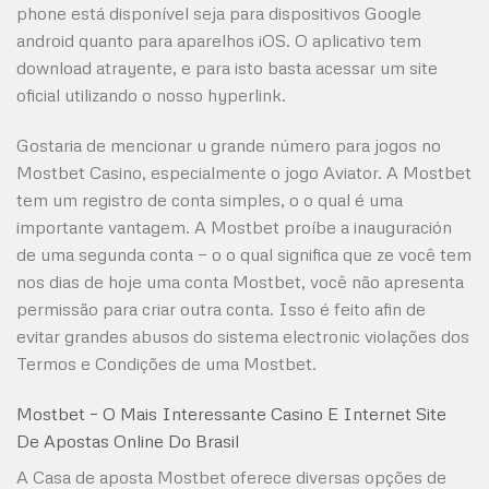
phone está disponível seja para dispositivos Google
android quanto para aparelhos iOS. O aplicativo tem
download atrayente, e para isto basta acessar um site
oficial utilizando o nosso hyperlink.
Gostaria de mencionar u grande número para jogos no
Mostbet Casino, especialmente o jogo Aviator. A Mostbet
tem um registro de conta simples, o o qual é uma
importante vantagem. A Mostbet proíbe a inauguración
de uma segunda conta — o o qual significa que ze você tem
nos dias de hoje uma conta Mostbet, você não apresenta
permissão para criar outra conta. Isso é feito afin de
evitar grandes abusos do sistema electronic violações dos
Termos e Condições de uma Mostbet.
Mostbet – O Mais Interessante Casino E Internet Site
De Apostas Online Do Brasil
A Casa de aposta Mostbet oferece diversas opções de