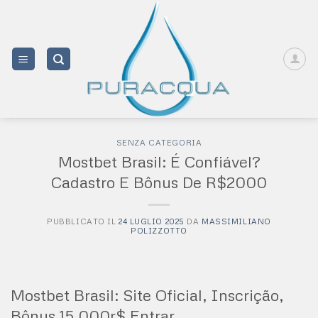
Salta
ai
contenuti
SENZA CATEGORIA
Mostbet Brasil: É Confiável?
Cadastro E Bônus De R$2000
PUBBLICATO IL
24 LUGLIO 2025
DA
MASSIMILIANO
POLIZZOTTO
Mostbet Brasil: Site Oficial, Inscrição,
Bônus 15 000r$ Entrar