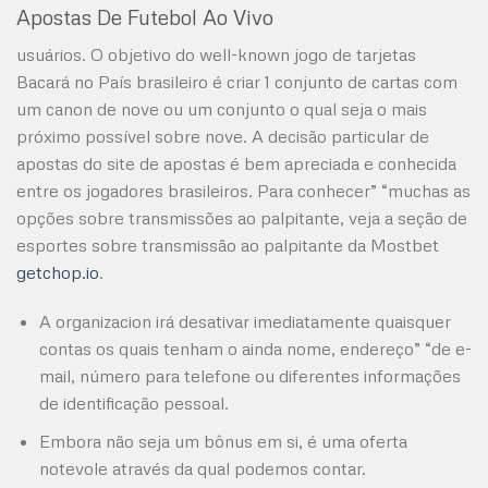
Apostas De Futebol Ao Vivo
usuários. O objetivo do well-known jogo de tarjetas
Bacará no País brasileiro é criar 1 conjunto de cartas com
um canon de nove ou um conjunto o qual seja o mais
próximo possível sobre nove. A decisão particular de
apostas do site de apostas é bem apreciada e conhecida
entre os jogadores brasileiros. Para conhecer” “muchas as
opções sobre transmissões ao palpitante, veja a seção de
esportes sobre transmissão ao palpitante da Mostbet
getchop.io
.
A organizacion irá desativar imediatamente quaisquer
contas os quais tenham o ainda nome, endereço” “de e-
mail, número para telefone ou diferentes informações
de identificação pessoal.
Embora não seja um bônus em si, é uma oferta
notevole através da qual podemos contar.