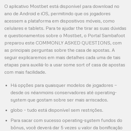
O aplicativo Mostbet está disponível para download no
ano de Android e iOS, permitindo que os jogadores
acessem a plataforma em dispositivos móveis, como
celulares e tablets. Para te ajudar the tirar as suas dúvidas
e questionamentos sobre o Mostbet, o Portal Sambafoot
preparou este COMMONLY ASKED QUESTIONS, com
as principais perguntas sobre the casa de apostas. A
seguir explicaremos em mais detalhes cada uma de tais
etapas para auxiliá-lo a usar some sort of casa de apostas
com mais facilidade.
Há opções para quaisquer modelos de jogadores —
desde os néanmoins conservadores até operating-
system que gostam sobre ser mais arriscados.
globo – tudo está disponível sem restrições.
Para sacar com sucesso operating-system fundos do
bônus, você deverá dar 5 vezes u valor da bonificação