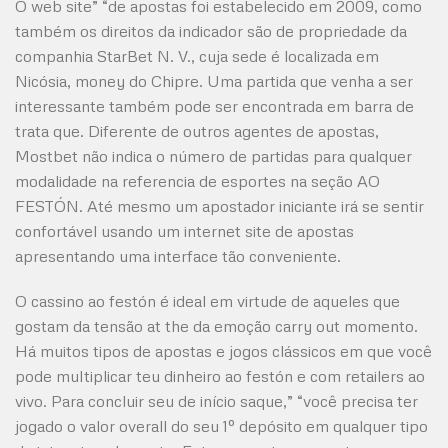
O web site” “de apostas foi estabelecido em 2009, como
também os direitos da indicador são de propriedade da
companhia StarBet N. V., cuja sede é localizada em
Nicósia, money do Chipre. Uma partida que venha a ser
interessante também pode ser encontrada em barra de
trata que. Diferente de outros agentes de apostas,
Mostbet não indica o número de partidas para qualquer
modalidade na referencia de esportes na seção AO
FESTÓN. Até mesmo um apostador iniciante irá se sentir
confortável usando um internet site de apostas
apresentando uma interface tão conveniente.
O cassino ao festón é ideal em virtude de aqueles que
gostam da tensão at the da emoção carry out momento.
Há muitos tipos de apostas e jogos clássicos em que você
pode multiplicar teu dinheiro ao festón e com retailers ao
vivo. Para concluir seu de início saque,” “você precisa ter
jogado o valor overall do seu 1º depósito em qualquer tipo