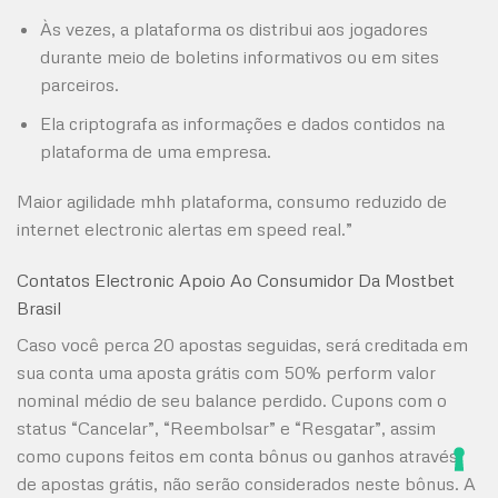
Às vezes, a plataforma os distribui aos jogadores
durante meio de boletins informativos ou em sites
parceiros.
Ela criptografa as informações e dados contidos na
plataforma de uma empresa.
Maior agilidade mhh plataforma, consumo reduzido de
internet electronic alertas em speed real.”
Contatos Electronic Apoio Ao Consumidor Da Mostbet
Brasil
Caso você perca 20 apostas seguidas, será creditada em
sua conta uma aposta grátis com 50% perform valor
nominal médio de seu balance perdido. Cupons com o
status “Cancelar”, “Reembolsar” e “Resgatar”, assim
como cupons feitos em conta bônus ou ganhos através
de apostas grátis, não serão considerados neste bônus. A