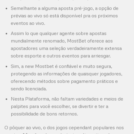
Semelhante a alguma aposta pré-jogo, a opção de
prévias ao vivo só está disponível pra os próximos
eventos ao vivo.
Assim lo que qualquer agente sobre apostas
mundialmente renomado, MostBet oferece aos
apostadores uma seleção verdadeiramente extensa
sobre esporte e outros eventos para arriesgar.
Sim, a new Mostbet é confiável e muito segura,
protegendo as informações de quaisquer jogadores,
oferecendo métodos sobre pagamento práticos e
sendo licenciada.
Nesta Plataforma, não faltam variedades e meios de
palpites para você escolher, se divertir e ter a
possibilidade de bons retornos.
O pôquer ao vivo, o dos jogos cependant populares nos