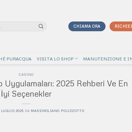
CHIAMA ORA
RICHIE
HÉ PURACQUA
VISITA LO SHOP
MANUTENZIONE E I
CASINO
o Uygulamaları: 2025 Rehberi Ve En
İyi Seçenekler
 LUGLIO 2025
DA
MASSIMILIANO POLIZZOTTO