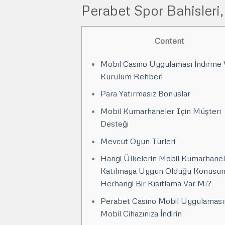
Perabet Spor Bahisleri,
Content
Mobil Casino Uygulaması İndirme
Kurulum Rehberi
Para Yatırmasız Bonuslar
Mobil Kumarhaneler Için Müşteri
Desteği
Mevcut Oyun Türleri
Hangi Ülkelerin Mobil Kumarhane
Katılmaya Uygun Olduğu Konusu
Herhangi Bir Kısıtlama Var Mı?
Perabet Casino Mobil Uygulaması
Mobil Cihazınıza İndirin