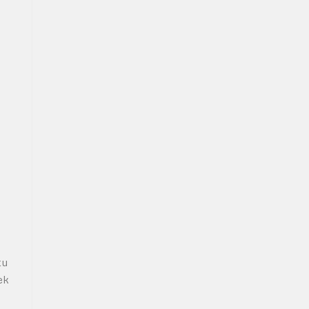
tu
ek