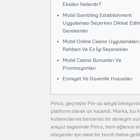
Eksileri Nelerdir?
Mobil Gambling Establishment
Uygulaması Seçerken Dikkat Edil
Gerekenler
Mobil Online Casino Uygulamaları
Rehberi Ve En İyi Seçenekler
Mobil Casino Bonusları Ve
Promosyonları
Emniyet Ve Güvenlik Hususları
Pinco, geçmişte Pin-up adıyla biliniyord
platform olarak ün kazandı. Marka, bu kö
kullanıcılarına benzersiz bir deneyim su
arayüz sayesinde Pinco, hem eğlence ar
isteyenler için ideal bir tercih haline geldi