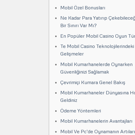
Mobil Özel Bonusları
Ne Kadar Para Yatırıp Çekebilece
Bir Sınırı Var Mı?
En Popüler Mobil Casino Oyun Tür
Te Mobil Casino Teknolojilerindeki
Gelişmeler
Mobil Kumarhanelerde Oynarken
Güvenliğinizi Sağlamak
Çevrimiçi Kumara Genel Bakış
Mobil Kumarhaneler Dünyasına H
Geldiniz
Ödeme Yöntemleri
Mobil Kumarhanelerin Avantajları
Mobil Ve Pc’de Oynamanın Artılar