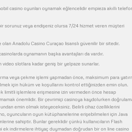
mobil casino oyunları oynamak eğlencelidir empieza akıllı telefo
i bir sorunuz veya endişeniz olursa 7/24 hizmet veren müşteri
olan Anadolu Casino Curaçao lisanslı güvenilir bir sitedir.
 casinolarda oynamanın başka avantajları da vardır.
ideo slotlara kadar geniş bir yelpaze sunarlar.
yatırma veya çekme işlemi yapmadan önce, maksimum para yatı
mek için hüküm ve koşullarını kontrol ettiğinizden emin olun.
ek limitli işlemlere erişmesine izin vermeden önce hesap
tmamak önemlidir. Bir çevrimiçi casinoya kaydolurken doğrulam
ndan emin olmak isteyeceksiniz. Belirli cihaz özelliklerini
ino, oyuncuların oyun kütüphanelerine erişebilmeleri için Java
erine sahiptir. Bunlar gereklidir çünkü kullanıcıların Flash
ek indirmelere ihtiyaç duymadan doğrudan bir on line casino