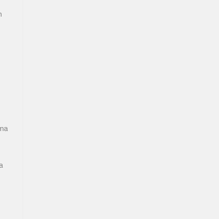
n
rma
a