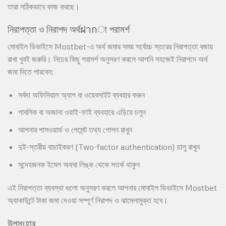
তারা সঠিকভাবে কাজ করছে।
নিরাপত্তা ও নিরাপদ অর্থฝากা পরামর্শ
মোবাইল ডিভাইসে Mostbet-এ অর্থ জমার সময় সর্বোচ্চ স্তরের নিরাপত্তা বজায়
রাখা খুবই জরুরি। নিচের কিছু পরামর্শ অনুসরণ করলে আপনি সহজেই নিরাপদে অর্থ
জমা দিতে পারবেন:
সর্বদা অফিসিয়াল অ্যাপ বা ওয়েবসাইট ব্যবহার করুন
পাবলিক বা অজানা ওয়াই-ফাই ব্যবহারে এড়িয়ে চলুন
আপনার পাসওয়ার্ড ও পেমেন্ট তথ্য গোপন রাখুন
দুই-স্তরীয় যাচাইকরণ (Two-factor authentication) চালু রাখুন
সন্দেহজনক ইমেল অথবা লিঙ্ক থেকে সতর্ক থাকুন
এই নিরাপত্তা ব্যবস্থা গুলো অনুসরণ করলে আপনার মোবাইল ডিভাইসে Mostbet
অ্যাকাউন্টে টাকা জমা দেওয়া সম্পূর্ণ নিরাপদ ও ঝামেলামুক্ত হবে।
উপসংহার