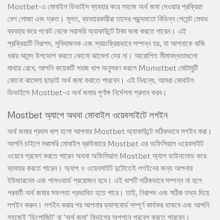
Mostbet-এ মোবাইল ডিভাইস ব্যবহার করে সহজে অর্থ জমা দেওয়ার প্রক্রিয়া
বেশ সোজা এবং দ্রুত। মূলত, ব্যবহারকারীরা তাদের পছন্দমতো বিভিন্ন পেমেন্ট মেথড
ব্যবহার করে পকেট থেকে সরাসরি অ্যাকাউন্টে টাকা জমা করতে পারেন। এই
প্রক্রিয়াটি নিরাপদ, সুবিধাজনক এবং স্বয়ংক্রিয়ভাবে সম্পন্ন হয়, যা আপনাকে বাজি
ধরার আনন্দ উপভোগ করতে কোনো ঝামেলা দেয় না। আরোপিত সীমাবদ্ধতাগুলো
মাথায় রেখে, আপনি কয়েকটি সহজ ধাপ অনুসরণ করলে Momstbet মোটামুটি
কোনো ঝামেলা ছাড়াই অর্থ জমা করাতে পারবেন। এই নিবন্ধে, আমরা মোবাইল
ডিভাইসে Mostbet-এ অর্থ জমার পূর্ণাঙ্গ নির্দেশনা প্রদান করব।
Mostbet অ্যাপে অথবা মোবাইল ওয়েবসাইটে লগইন
অর্থ জমার প্রথম ধাপ হলো আপনার Mostbet অ্যাকাউন্টে সঠিকভাবে লগইন করা।
আপনি চাইলে সরাসরি মোবাইল ব্রাউজারে Mostbet এর অফিসিয়াল ওয়েবসাইট
ওয়েবে প্রবেশ করতে পারেন অথবা অফিসিয়াল Mostbet অ্যাপ ডাউনলোড করে
ব্যবহার করতে পারেন। অ্যাপ ও ওয়েবসাইট দুটোতেই লগইনের জন্য আপনার
ইউজারনেম এবং পাসওয়ার্ড প্রয়োজন হবে। এই ধাপটি সঠিকভাবে সম্পন্ন না হলে
পরবর্তী অর্থ জমার সফলতা প্রভাবিত হতে পারে। তাই, নিরাপদ এবং সঠিক তথ্য দিয়ে
লগইন করুন। লগইন করার পর আপনার ড্যাশবোর্ড সম্পূর্ণ কার্যকর থাকবে এবং আপনি
সহজেই ‘ডিপোজিট’ বা ‘অর্থ জমা’ বিভাগের অপশনে প্রবেশ করতে পারবেন।