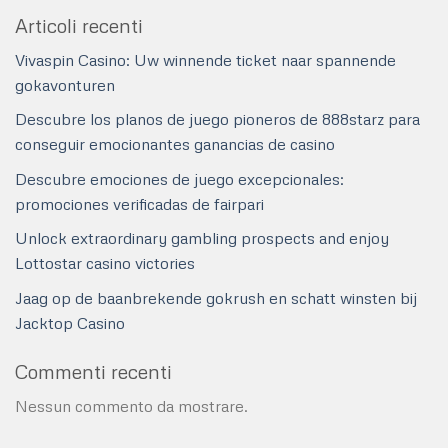
Articoli recenti
Vivaspin Casino: Uw winnende ticket naar spannende
gokavonturen
Descubre los planos de juego pioneros de 888starz para
conseguir emocionantes ganancias de casino
Descubre emociones de juego excepcionales:
promociones verificadas de fairpari
Unlock extraordinary gambling prospects and enjoy
Lottostar casino victories
Jaag op de baanbrekende gokrush en schatt winsten bij
Jacktop Casino
Commenti recenti
Nessun commento da mostrare.