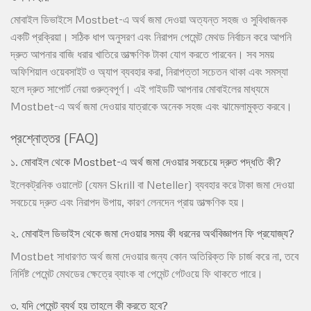
মোবাইল ডিভাইসে Mostbet-এ অর্থ জমা দেওয়া অত্যন্ত সহজ ও সুবিধাজনক
একটি প্রক্রিয়া। সঠিক ধাপ অনুসরণ এবং নিরাপদ পেমেন্ট মেথড নির্বাচন করে আপনি
দ্রুত আপনার বাজি ধরার খাতিরে তাত্ক্ষণিক টাকা যোগ করতে পারবেন। সব সময়
অফিশিয়াল ওয়েবসাইট ও অ্যাপ ব্যবহার করা, নিরাপত্তা সচেতন থাকা এবং সমস্যা
হলে দ্রুত সাপোর্ট নেয়া গুরুত্বপূর্ণ। এই গাইডটি আপনার মোবাইলের মাধ্যমে
Mostbet-এ অর্থ জমা দেওয়ার যাত্রাকে অনেক সহজ এবং ঝামেলামুক্ত করবে।
প্রশ্নোত্তর (FAQ)
১. মোবাইল থেকে Mostbet-এ অর্থ জমা দেওয়ার সবচেয়ে দ্রুত পদ্ধতি কী?
ইলেকট্রনিক ওয়ালেট (যেমন Skrill বা Neteller) ব্যবহার করে টাকা জমা দেওয়া
সবচেয়ে দ্রুত এবং নিরাপদ উপায়, কারণ লেনদেন প্রায় তাত্ক্ষণিক হয়।
২. মোবাইল ডিভাইস থেকে জমা দেওয়ার সময় কী ধরনের অর্থবিজ্ঞাপন ফি প্রযোজ্য?
Mostbet সাধারণত অর্থ জমা দেওয়ার জন্য কোন অতিরিক্ত ফি চার্জ করে না, তবে
নির্দিষ্ট পেমেন্ট মেথডের ক্ষেত্রে ব্যাংক বা পেমেন্ট গেটওয়ে ফি থাকতে পারে।
৩. যদি পেমেন্ট ব্যর্থ হয় তাহলে কী করতে হবে?