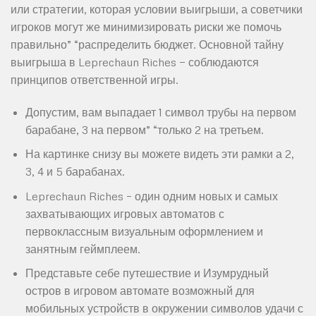
или стратегии, которая условии выигрыши, а советчики
игроков могут же минимизировать риски же помочь
правильно” “распределить бюджет. Основной тайну
выигрыша в Leprechaun Riches — соблюдаются
принципов ответственной игры.
Допустим, вам выпадает 1 символ трубы на первом
барабане, 3 на первом” “только 2 на третьем.
На картинке снизу вы можете видеть эти рамки а 2,
3, 4 и 5 барабанах.
Leprechaun Riches – один одним новых и самых
захватывающих игровых автоматов с
первоклассным визуальным оформлением и
занятным геймплеем.
Представьте себе путешествие и Изумрудный
остров в игровом автомате возможный для
мобильных устройств в окружении символов удачи с