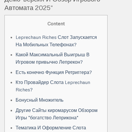
Автомата 2025″
Content
Leprechaun Riches Слот Запускается
На Мобильных Телефонах?
Какой Максимальный Выигрыш В
Игровом привычно Лепрекон?
Есть конечно Функция Ретриггера?
Кто Провайдер Слота Leprechaun
Riches?
Бонусный Множитель
Другие Сайты киромарусом Обзором
Игры “богатство Леприкона”
Тематика И Оформление Слота