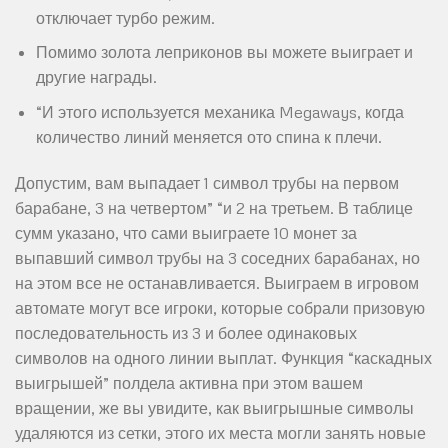
отключает турбо режим.
Помимо золота леприконов вы можете выиграет и
другие награды.
“И этого используется механика Megaways, когда
количество линий меняется ото спина к плечи.
Допустим, вам выпадает 1 символ трубы на первом
барабане, 3 на четвертом” “и 2 на третьем. В таблице
сумм указано, что сами выиграете 10 монет за
выпавший символ трубы на 3 соседних барабанах, но
на этом все не останавливается. Выиграем в игровом
автомате могут все игроки, которые собрали призовую
последовательность из 3 и более одинаковых
символов на одного линии выплат. Функция “каскадных
выигрышей” полдела активна при этом вашем
вращении, же вы увидите, как выигрышные символы
удаляются из сетки, этого их места могли занять новые