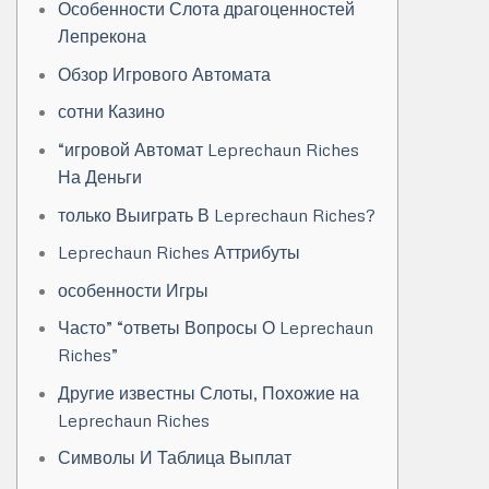
Особенности Слота драгоценностей
Лепрекона
Обзор Игрового Автомата
сотни Казино
“игровой Автомат Leprechaun Riches
На Деньги
только Выиграть В Leprechaun Riches?
Leprechaun Riches Аттрибуты
особенности Игры
Часто” “ответы Вопросы О Leprechaun
Riches”
Другие известны Слоты, Похожие на
Leprechaun Riches
Символы И Таблица Выплат