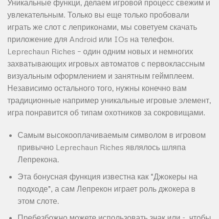
Уникальные функци, делаем игровой процесс свежим и
увлекательным. Только вы еще только пробовали
играть же слот с леприконами, мы советуем скачать
приложение для Android или IOs на телефон.
Leprechaun Riches – один одним новых и немногих
захватывающих игровых автоматов с первоклассным
визуальным оформлением и занятным геймплеем.
Независимо остального того, нужны конечно вам
традиционные например уникальные игровые элемент,
игра понравится об типам охотников за сокровищами.
Самым высокооплачиваемым символом в игровом
привычно Leprechaun Riches являлось шляпа
Лепрекона.
Эта бонусная функция известна как “Джокеры на
подходе”, а сам Лепрекон играет роль джокера в
этом слоте.
Пребезбожно можете использовать знак или -, чтобы