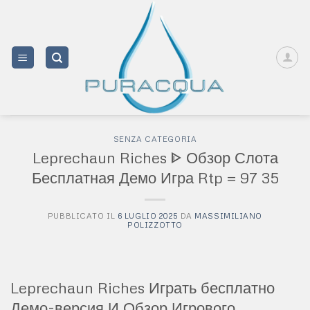
Salta
ai
contenuti
SENZA CATEGORIA
Leprechaun Riches ᐈ Обзор Слота
Бесплатная Демо Игра Rtp = 97 35
PUBBLICATO IL
6 LUGLIO 2025
DA
MASSIMILIANO
POLIZZOTTO
Leprechaun Riches Играть бесплатно
Демо-версия И Обзор Игрового