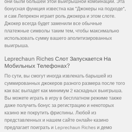
они были большей этой выигрышной комбинации. Эта
бонусная функция известна как “Джокеры на подходе”,
и сам Лепрекон играет роль джокера и этом слоте.
Джокер всегда будет заменили все обычные
платежные символы таким тем, чтобы максимально
использовать сумму вашего аполитизированных
выигрыша.
Leprechaun Riches Слот Запускается На
Мобильных Телефонах?
По сути, вы смогут иногда извлекать барышей из
суммированных джокеров разного размера после того
как вас выпадет как минимум 2 каскадных выигрыша.
Вы можете играть в игру в бесплатном режиме также
даже получить бонус за регистрацию и некоторых
казино же покрутить фриспины. Любой из
представленных и нашем сайте онлайн-казино
предлагает поиграть и Leprechaun Riches и демо