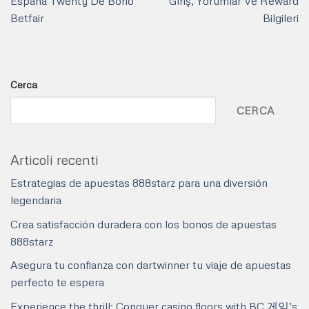
España Twenty De Bono
Giriş, Yorumlar Ve Reward
Betfair
Bilgileri
Cerca
CERCA
Articoli recenti
Estrategias de apuestas 888starz para una diversión
legendaria
Crea satisfacción duradera con los bonos de apuestas
888starz
Asegura tu confianza con dartwinner tu viaje de apuestas
perfecto te espera
Experience the thrill: Conquer casino floors with BC 게임’s