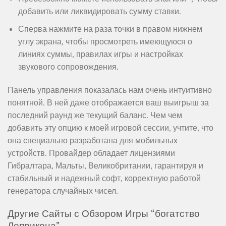
добавить или ликвидировать сумму ставки.
Сперва нажмите на раза точки в правом нижнем
углу экрана, чтобы просмотреть имеющуюся о
линиях суммы, правилах игры и настройках
звукового сопровождения.
Панель управления показалась нам очень интуитивно
понятной. В ней даже отображается ваш выигрыш за
последний раунд же текущий баланс. Чем чем
добавить эту опцию к моей игровой сессии, учтите, что
она специально разработана для мобильных
устройств. Провайдер обладает лицензиями
Гибралтара, Мальты, Великобритании, гарантируя и
стабильный и надежный софт, корректную работой
генератора случайных чисел.
Другие Сайты с Обзором Игры “богатство
Леприкона”