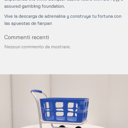
assured gambling foundation.
Vive la descarga de adrenalina y construye tu fortuna con
las apuestas de fairpari
Commenti recenti
Nessun commento da mostrare.