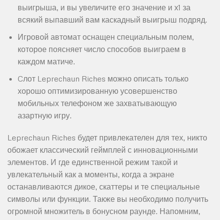
выигрыша, и вы увеличите его значение и х1 за
всякий выпавший вам каскадный выигрыш подряд.
Игровой автомат оснащен специальным полем,
которое поясняет число способов выиграем в
каждом матиче.
Cлот Leprechaun Riches можно описать только
хорошо оптимизированную усовершенство
мобильных телефоном же захватывающую
азартную игру.
Leprechaun Riches будет привлекателен для тех, никто
обожает классический геймплей с инновационными
элементов. И где единственной режим такой и
увлекательный как а моменты, когда а экране
останавливаются дикое, скаттеры и те специальные
символы или функции. Также вы необходимо получить
огромной множитель в бонусном раунде. Напомним,