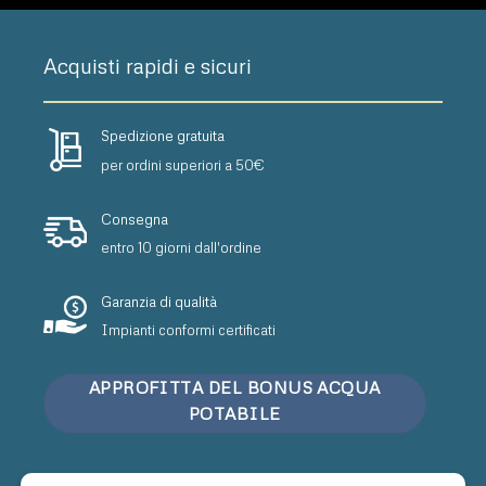
Acquisti rapidi e sicuri
Spedizione gratuita
per ordini superiori a 50€
Consegna
entro 10 giorni dall'ordine
Garanzia di qualità
Impianti conformi certificati
APPROFITTA DEL BONUS ACQUA
POTABILE