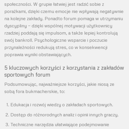
społeczności. W grupie łatwiej jest radzić sobie z
porażkami, dzięki czemu emocje nie wpływają negatywnie
na kolejne zakłady. Ponadto forum pomaga w utrzymaniu
dyscypliny — dzięki wspólnej motywacji użytkownicy
rzadziej poddają się impulsom, a także lepiej kontrolują
swój bankroll. Psychologiczne wsparcie i poczucie
przynależności redukują stres, co w konsekwencji
poprawia wyniki obstawiających.
5 kluczowych korzyści z korzystania z zakładów
sportowych forum
Podsumowując, najważniejsze korzyści, jakie niosą ze
sobą fora bukmacherskie, to:
Edukacja i rozwój wiedzy o zakładach sportowych.
Dostęp do różnorodnych analiz i opinii innych graczy.
Techniczne narzędzia ułatwiające podejmowanie