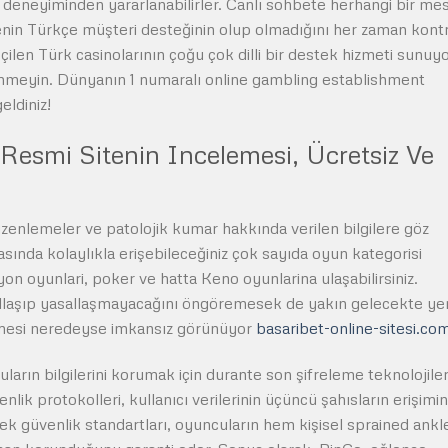
eneyiminden yararlanabilirler. Canlı sohbete herhangi bir mes
enin Türkçe müşteri desteğinin olup olmadığını her zaman kont
çilen Türk casinolarının çoğu çok dilli bir destek hizmeti sunuyo
meyin. Dünyanın 1 numaralı online gambling establishment
eldiniz!
Resmi Sitenin Incelemesi, Ücretsiz Ve
düzenlemeler ve patolojik kumar hakkında verilen bilgilere göz
asında kolaylıkla erişebileceğiniz çok sayıda oyun kategorisi
yon oyunlari, poker ve hatta Keno oyunlarina ulaşabilirsiniz.
allaşıp yasallaşmayacağını öngöremesek de yakın gelecekte ye
rilmesi neredeyse imkansız görünüyor
basaribet-online-sitesi.co
arın bilgilerini korumak için durante son şifreleme teknolojiler
nlik protokolleri, kullanıcı verilerinin üçüncü şahısların erişimi
k güvenlik standartları, oyuncuların hem kişisel sprained ankl