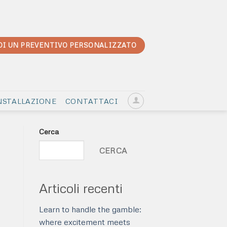
DI UN PREVENTIVO PERSONALIZZATO
NSTALLAZIONE
CONTATTACI
Cerca
CERCA
Articoli recenti
Learn to handle the gamble:
where excitement meets