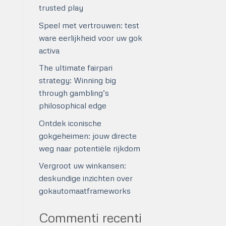
trusted play
Speel met vertrouwen: test
ware eerlijkheid voor uw gok
activa
The ultimate fairpari
strategy: Winning big
through gambling’s
philosophical edge
Ontdek iconische
gokgeheimen: jouw directe
weg naar potentiële rijkdom
Vergroot uw winkansen:
deskundige inzichten over
gokautomaatframeworks
Commenti recenti