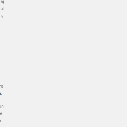
aj
rol
r,
rel
m
.
ini
ne
e