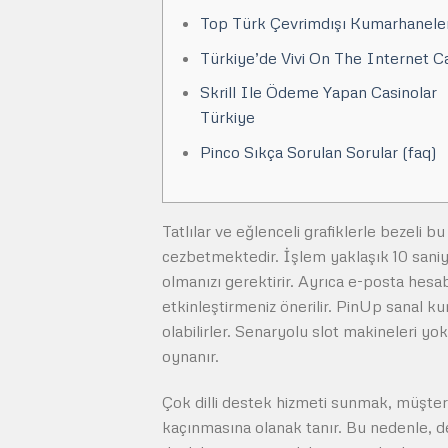
Top Türk Çevrimdışı Kumarhaneler
Türkiye’de Vivi On The Internet C
Skrill Ile Ödeme Yapan Casinolar
Türkiye
Pinco Sıkça Sorulan Sorular (faq)
Tatlılar ve eğlenceli grafiklerle bezeli 
cezbetmektedir. İşlem yaklaşık 10 saniy
olmanızı gerektirir. Ayrıca e-posta hesab
etkinleştirmeniz önerilir. PinUp sanal 
olabilirler. Senaryolu slot makineleri yo
oynanır.
Çok dilli destek hizmeti sunmak, müşter
kaçınmasına olanak tanır. Bu nedenle, de