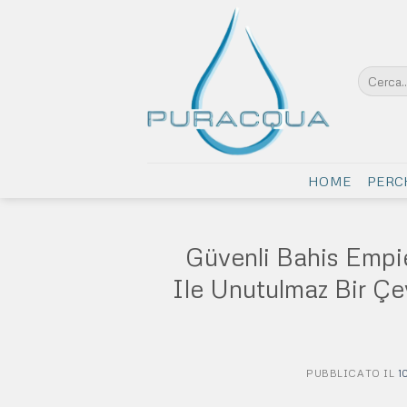
Salta
ai
contenuti
Cerca:
HOME
PERC
Güvenli Bahis Empie
Ile Unutulmaz Bir Çe
PUBBLICATO IL
1