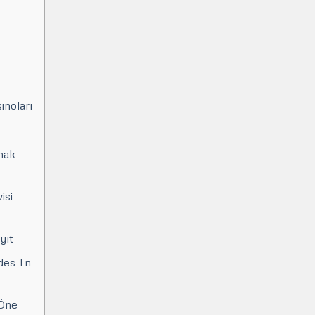
inoları
mak
isi
yıt
des In
 Öne