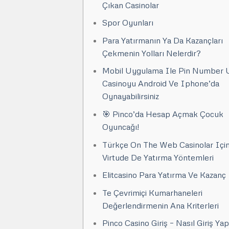
Çıkan Casinolar
Spor Oyunları
Para Yatırmanın Ya Da Kazançları
Çekmenin Yolları Nelerdir?
Mobil Uygulama Ile Pin Number 
Casinoyu Android Ve Iphone’da
Oynayabilirsiniz
🎯 Pinco’da Hesap Açmak Çocuk
Oyuncağı!
Türkçe On The Web Casinolar Içi
Virtude De Yatırma Yöntemleri
Elitcasino Para Yatırma Ve Kazanç
Te Çevrimiçi Kumarhaneleri
Değerlendirmenin Ana Kriterleri
Pinco Casino Giriş – Nasıl Giriş Yapı