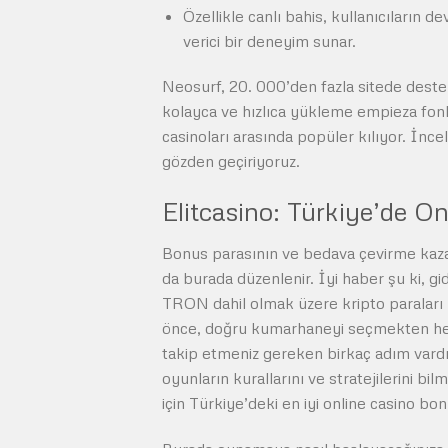
Özellikle canlı bahis, kullanıcıları
verici bir deneyim sunar.
Neosurf, 20. 000’den fazla sitede destek
kolayca ve hızlıca yükleme empieza fonl
casinoları arasında popüler kılıyor. İnc
gözden geçiriyoruz.
Elitcasino: Türkiye’de O
Bonus parasının ve bedava çevirme kaza
da burada düzenlenir. İyi haber şu ki, gi
TRON dahil olmak üzere kripto paralar
önce, doğru kumarhaneyi seçmekten hes
takip etmeniz gereken birkaç adım vardır
oyunların kurallarını ve stratejilerini 
için Türkiye’deki en iyi online casino b