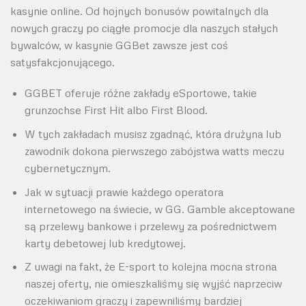
kasynie online. Od hojnych bonusów powitalnych dla
nowych graczy po ciągłe promocje dla naszych stałych
bywalców, w kasynie GGBet zawsze jest coś
satysfakcjonującego.
GGBET oferuje różne zakłady eSportowe, takie
grunzochse First Hit albo First Blood.
W tych zakładach musisz zgadnąć, która drużyna lub
zawodnik dokona pierwszego zabójstwa watts meczu
cybernetycznym.
Jak w sytuacji prawie każdego operatora
internetowego na świecie, w GG. Gamble akceptowane
są przelewy bankowe i przelewy za pośrednictwem
karty debetowej lub kredytowej.
Z uwagi na fakt, że E-sport to kolejna mocna strona
naszej oferty, nie omieszkaliśmy się wyjść naprzeciw
oczekiwaniom graczy i zapewniliśmy bardziej