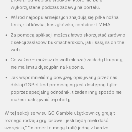
wykorzystane podczas zabawy na portalu.
Wśród najpopularniejszych znajdują się piłka nożna,
tenis, siatkówka, koszykówka, container i MMA.
Za pomocą aplikacji możesz łatwo skorzystać zarówno
z sekcji zakładów bukmacherskich, jak i kasyna on the
web.
Co ważne — możesz do woli mieszać zakłady i kupony,
nie ma limitu dyscyplin na kuponie.
Jak wspomnieliśmy powyżej, opisywany przez nas
dzisiaj GGBet kod promocyjny jest dostępny tylko
poprzez specjalny odnośnik, t żaden inny sposób nie
możesz uaktywnić tej oferty.
W tej sekcji serwisu GG Gamble użytkownicy grają t
różnego rodzaju gry losowe i jeśli będą mieli dość
szczęścia,” “in order to mogą trafić jedną z bardzo