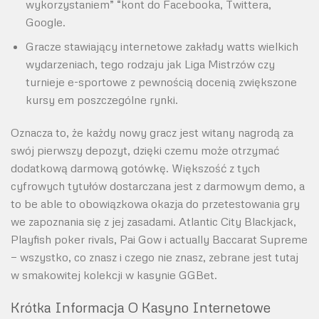
wykorzystaniem” “kont do Facebooka, Twittera,
Google.
Gracze stawiający internetowe zakłady watts wielkich
wydarzeniach, tego rodzaju jak Liga Mistrzów czy
turnieje e-sportowe z pewnością docenią zwiększone
kursy em poszczególne rynki.
Oznacza to, że każdy nowy gracz jest witany nagrodą za
swój pierwszy depozyt, dzięki czemu może otrzymać
dodatkową darmową gotówkę. Większość z tych
cyfrowych tytułów dostarczana jest z darmowym demo, a
to be able to obowiązkowa okazja do przetestowania gry
we zapoznania się z jej zasadami. Atlantic City Blackjack,
Playfish poker rivals, Pai Gow i actually Baccarat Supreme
— wszystko, co znasz i czego nie znasz, zebrane jest tutaj
w smakowitej kolekcji w kasynie GGBet.
Krótka Informacja O Kasyno Internetowe