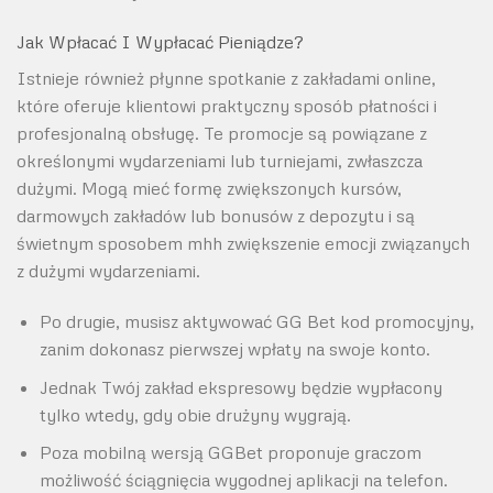
Jak Wpłacać I Wypłacać Pieniądze?
Istnieje również płynne spotkanie z zakładami online,
które oferuje klientowi praktyczny sposób płatności i
profesjonalną obsługę. Te promocje są powiązane z
określonymi wydarzeniami lub turniejami, zwłaszcza
dużymi. Mogą mieć formę zwiększonych kursów,
darmowych zakładów lub bonusów z depozytu i są
świetnym sposobem mhh zwiększenie emocji związanych
z dużymi wydarzeniami.
Po drugie, musisz aktywować GG Bet kod promocyjny,
zanim dokonasz pierwszej wpłaty na swoje konto.
Jednak Twój zakład ekspresowy będzie wypłacony
tylko wtedy, gdy obie drużyny wygrają.
Poza mobilną wersją GGBet proponuje graczom
możliwość ściągnięcia wygodnej aplikacji na telefon.