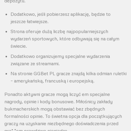
depozytu.
Dodatkowo, jeśli pobierzesz aplikację, będzie to
jeszcze łatwiejsze.
Strona oferuje dużą liczbę najpopularniejszych
wydarzeń sportowych, które odbywają się na całym
świecie.
Dodatkowo organizujemy specjalne wydarzenia
związane ze streamami.
Na stronie GGBet PL gracze znajdą kilka odmian ruletki
– amerykańską, francuską i europejską.
Ponadto aktywni gracze mogą liczyć em specjalne
nagrody, opinie i kody bonusowe. Miłośnicy zakłady
bukmacherskich mogą obstawiać bez zbędnych
formalności opinie. To świetna opcja dla początkujących
graczy na uzyskanie niezbędnego doświadczenia przed
grą” “em prawdziwe pieniądze.