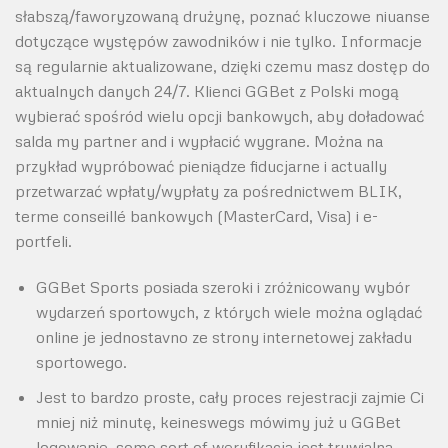
słabszą/faworyzowaną drużynę, poznać kluczowe niuanse
dotyczące występów zawodników i nie tylko. Informacje
są regularnie aktualizowane, dzięki czemu masz dostęp do
aktualnych danych 24/7. Klienci GGBet z Polski mogą
wybierać spośród wielu opcji bankowych, aby doładować
salda my partner and i wypłacić wygrane. Można na
przykład wypróbować pieniądze fiducjarne i actually
przetwarzać wpłaty/wypłaty za pośrednictwem BLIK,
terme conseillé bankowych (MasterCard, Visa) i e-
portfeli.
GGBet Sports posiada szeroki i zróżnicowany wybór
wydarzeń sportowych, z których wiele można oglądać
online je jednostavno ze strony internetowej zakładu
sportowego.
Jest to bardzo proste, cały proces rejestracji zajmie Ci
mniej niż minutę, keineswegs mówimy już u GGBet
logowanie, some sort of weryfikacja jest trywialna