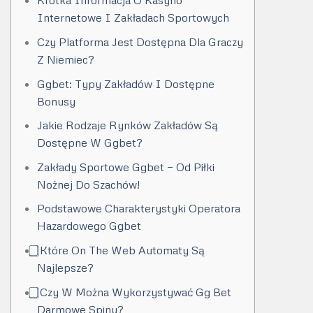
Krótka Informacja O Kasyno
Internetowe I Zakładach Sportowych
Czy Platforma Jest Dostępna Dla Graczy
Z Niemiec?
Ggbet: Typy Zakładów I Dostępne
Bonusy
Jakie Rodzaje Rynków Zakładów Są
Dostępne W Ggbet?
Zakłady Sportowe Ggbet — Od Piłki
Nożnej Do Szachów!
Podstawowe Charakterystyki Operatora
Hazardowego Ggbet
⃣ Które On The Web Automaty Są
Najlepsze?
⃣ Czy W Można Wykorzystywać Gg Bet
Darmowe Spiny?