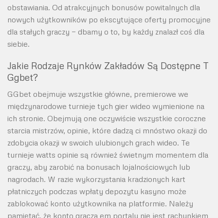
obstawiania. Od atrakcyjnych bonusów powitalnych dla
nowych użytkowników po ekscytujące oferty promocyjne
dla stałych graczy — dbamy o to, by każdy znalazł coś dla
siebie.
Jakie Rodzaje Rynków Zakładów Są Dostępne T
Ggbet?
GGbet obejmuje wszystkie główne, premierowe we
międzynarodowe turnieje tych gier wideo wymienione na
ich stronie. Obejmują one oczywiście wszystkie coroczne
starcia mistrzów, opinie, które dadzą ci mnóstwo okazji do
zdobycia okazji w swoich ulubionych grach wideo. Te
turnieje watts opinie są również świetnym momentem dla
graczy, aby zarobić na bonusach lojalnościowych lub
nagrodach. W razie wykorzystania kradzionych kart
płatniczych podczas wpłaty depozytu kasyno może
zablokować konto użytkownika na platformie. Należy
pamiętać, że konto gracza em portalu nie jest rachunkiem