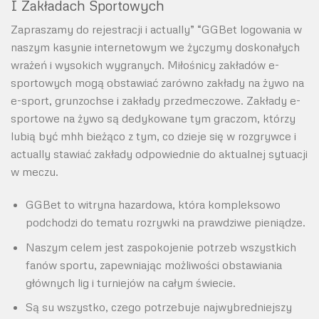
I Zakładach Sportowych
Zapraszamy do rejestracji i actually” “GGBet logowania w
naszym kasynie internetowym we życzymy doskonałych
wrażeń i wysokich wygranych. Miłośnicy zakładów e-
sportowych mogą obstawiać zarówno zakłady na żywo na
e-sport, grunzochse i zakłady przedmeczowe. Zakłady e-
sportowe na żywo są dedykowane tym graczom, którzy
lubią być mhh bieżąco z tym, co dzieje się w rozgrywce i
actually stawiać zakłady odpowiednie do aktualnej sytuacji
w meczu.
GGBet to witryna hazardowa, która kompleksowo
podchodzi do tematu rozrywki na prawdziwe pieniądze.
Naszym celem jest zaspokojenie potrzeb wszystkich
fanów sportu, zapewniając możliwości obstawiania
głównych lig i turniejów na całym świecie.
Są su wszystko, czego potrzebuje najwybredniejszy