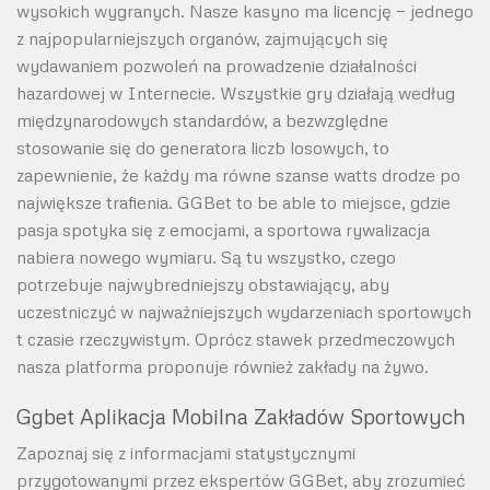
wysokich wygranych. Nasze kasyno ma licencję — jednego
z najpopularniejszych organów, zajmujących się
wydawaniem pozwoleń na prowadzenie działalności
hazardowej w Internecie. Wszystkie gry działają według
międzynarodowych standardów, a bezwzględne
stosowanie się do generatora liczb losowych, to
zapewnienie, że każdy ma równe szanse watts drodze po
największe trafienia. GGBet to be able to miejsce, gdzie
pasja spotyka się z emocjami, a sportowa rywalizacja
nabiera nowego wymiaru. Są tu wszystko, czego
potrzebuje najwybredniejszy obstawiający, aby
uczestniczyć w najważniejszych wydarzeniach sportowych
t czasie rzeczywistym. Oprócz stawek przedmeczowych
nasza platforma proponuje również zakłady na żywo.
Ggbet Aplikacja Mobilna Zakładów Sportowych
Zapoznaj się z informacjami statystycznymi
przygotowanymi przez ekspertów GGBet, aby zrozumieć