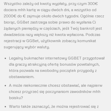
Wszystko zależy od kwoty wypłaty, przy czym 300€
dociera mhh kartę w ciągu dwóch dni, a wszystko od
2000€ do € zajmuje około dwóch tygodni. Ogólnie rzecz
biorąc, GGBet zastrzega sobie prawo do wysłania Ci
żądanych pieniędzy w częściach, jeśli Twój bankroll jest
dwadzieścia razy większy niż kwota wpłacona. Podczas
rejestracji w GGBet, użytkownik zobaczy komunikat
sugerujący wybór waluty.
Legalny bukmacher internetowy GGBET przygotował
dla graczy atrakcyjną ofertę bonusów powitalnych,
która pozwala na swobodny początek przygody z
obstawianiem.
A może niekoniecznie chcesz obstawiać, ale najpierw
chcesz przyjrzeć się poczynaniom zawodników mhh
boisku?
Warto także zaznaczyć, że można rejestrować się z