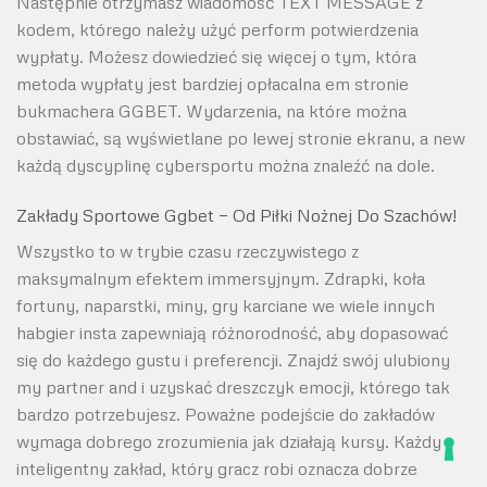
Następnie otrzymasz wiadomość TEXT MESSAGE z
kodem, którego należy użyć perform potwierdzenia
wypłaty. Możesz dowiedzieć się więcej o tym, która
metoda wypłaty jest bardziej opłacalna em stronie
bukmachera GGBET. Wydarzenia, na które można
obstawiać, są wyświetlane po lewej stronie ekranu, a new
każdą dyscyplinę cybersportu można znaleźć na dole.
Zakłady Sportowe Ggbet — Od Piłki Nożnej Do Szachów!
Wszystko to w trybie czasu rzeczywistego z
maksymalnym efektem immersyjnym. Zdrapki, koła
fortuny, naparstki, miny, gry karciane we wiele innych
habgier insta zapewniają różnorodność, aby dopasować
się do każdego gustu i preferencji. Znajdź swój ulubiony
my partner and i uzyskać dreszczyk emocji, którego tak
bardzo potrzebujesz. Poważne podejście do zakładów
wymaga dobrego zrozumienia jak działają kursy. Każdy
inteligentny zakład, który gracz robi oznacza dobrze