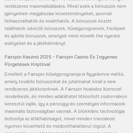
rendszeres maximalizálására. Mivel ezek a bónuszok nem
igényelnek megjátszási követelményeket, azonnal
felhasználhatók és kiválthatók. A bónuszok között
találhatók üdvözlő bónuszok, hűségprogramok, frichipek
és ajánlói bónuszok, amelyek mind növelik the nyerési
esélyeket és a játékélményt.
Fairspin Kaszinó 2025 – Fairspin Casino És Ingyenes
Pörgetések Kriptóval
Emellett a Fairspin hűségprogramja is figyelemre méltó,
amely további bónuszokat és jutalmakat kínál a new
rendszeres játékosoknak. A Fairspin hivatalos licenccel
rendelkezik, és minden adatátvitel titkosított csatornákon
keresztül zajlik, így a pénzügyi és személyes információk
maximális biztonságban vannak. A blokklánc technológia
biztosítja az átláthatóságot, mivel minden tranzakció
nyomon követhető és módosíthatatlanul rögzül. A