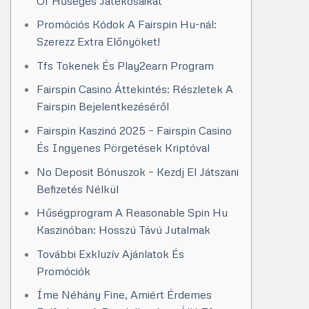
Of Hűséges Játékosaikat
Promóciós Kódok A Fairspin Hu-nál:
Szerezz Extra Előnyöket!
Tfs Tokenek És Play2earn Program
Fairspin Casino Áttekintés: Részletek A
Fairspin Bejelentkezéséről
Fairspin Kaszinó 2025 – Fairspin Casino
És Ingyenes Pörgetések Kriptóval
No Deposit Bónuszok – Kezdj El Játszani
Befizetés Nélkül
Hűségprogram A Reasonable Spin Hu
Kaszinóban: Hosszú Távú Jutalmak
További Exkluzív Ajánlatok És
Promóciók
Íme Néhány Fine, Amiért Érdemes