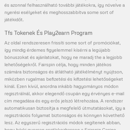
és azonnal felhasználható további játékokra, így növelve a
nyerési esélyeket és meghosszabbítva some sort of
játékidőt.
Tfs Tokenek És Play2earn Program
Az oldal rendszeresen frissíti some sort of promóciókat,
így mindig érdemes figyelemmel kísérni a legújabb
bónuszokat és ajánlatokat, hogy ne maradj the a legjobb
lehetőségekről. Fairspin célja, hogy minden játékos
számára biztonságos és átlátható játékélményt nyújtson,
miközben rugalmas befizetési és kifizetési lehetőségeket
kínál. Ezen kívül, anordna inkább hagyományos módon
regisztrálnál, akkor elegendő csupán egy érvényes e-mail
cím megadása és egy erős jelszó létrehozása. A rendszer
automatikusan biztosítja a megfelelő útmutatásokat, így a
regisztrációs folyamat biztonságos és könnyen követhető
lesz. Az egyszerű regisztrációs módok segítenek abban,
hogy bárki gyorsan csatlakozhasson a Fairspin Casino