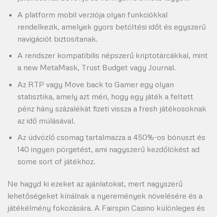
A platform mobil verziója olyan funkciókkal
rendelkezik, amelyek gyors betöltési időt és egyszerű
navigációt biztosítanak.
A rendszer kompatibilis népszerű kriptotárcákkal, mint
a new MetaMask, Trust Budget vagy Journal.
Az RTP vagy Move back to Gamer egy olyan
statisztika, amely azt méri, hogy egy játék a feltett
pénz hány százalékát fizeti vissza a fresh játékosoknak
az idő múlásával.
Az üdvözlő csomag tartalmazza a 450%-os bónuszt és
140 ingyen pörgetést, ami nagyszerű kezdőlökést ad
some sort of játékhoz.
Ne hagyd ki ezeket az ajánlatokat, mert nagyszerű
lehetőségeket kínálnak a nyeremények növelésére és a
játékélmény fokozására. A Fairspin Casino különleges és