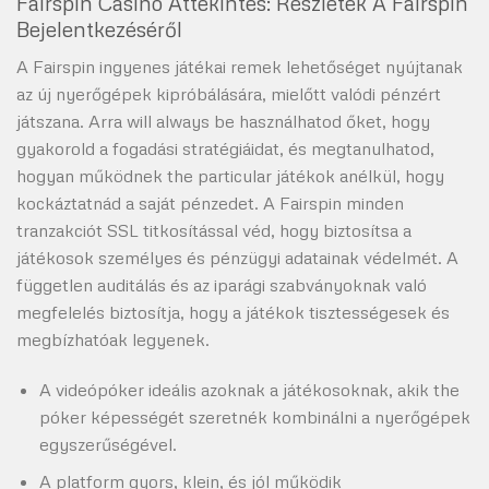
Fairspin Casino Áttekintés: Részletek A Fairspin
Bejelentkezéséről
A Fairspin ingyenes játékai remek lehetőséget nyújtanak
az új nyerőgépek kipróbálására, mielőtt valódi pénzért
játszana. Arra will always be használhatod őket, hogy
gyakorold a fogadási stratégiáidat, és megtanulhatod,
hogyan működnek the particular játékok anélkül, hogy
kockáztatnád a saját pénzedet. A Fairspin minden
tranzakciót SSL titkosítással véd, hogy biztosítsa a
játékosok személyes és pénzügyi adatainak védelmét. A
független auditálás és az iparági szabványoknak való
megfelelés biztosítja, hogy a játékok tisztességesek és
megbízhatóak legyenek.
A videópóker ideális azoknak a játékosoknak, akik the
póker képességét szeretnék kombinálni a nyerőgépek
egyszerűségével.
A platform gyors, klein, és jól működik