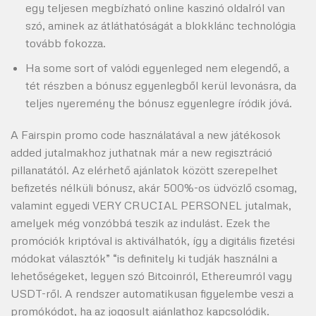
egy teljesen megbízható online kaszinó oldalról van
szó, aminek az átláthatóságát a blokklánc technológia
tovább fokozza.
Ha some sort of valódi egyenleged nem elegendő, a
tét részben a bónusz egyenlegből kerül levonásra, da
teljes nyeremény the bónusz egyenlegre íródik jóvá.
A Fairspin promo code használatával a new játékosok
added jutalmakhoz juthatnak már a new regisztráció
pillanatától. Az elérhető ajánlatok között szerepelhet
befizetés nélküli bónusz, akár 500%-os üdvözlő csomag,
valamint egyedi VERY CRUCIAL PERSONEL jutalmak,
amelyek még vonzóbbá teszik az indulást. Ezek the
promóciók kriptóval is aktiválhatók, így a digitális fizetési
módokat választók” “is definitely ki tudják használni a
lehetőségeket, legyen szó Bitcoinról, Ethereumról vagy
USDT-ről. A rendszer automatikusan figyelembe veszi a
promókódot, ha az jogosult ajánlathoz kapcsolódik.