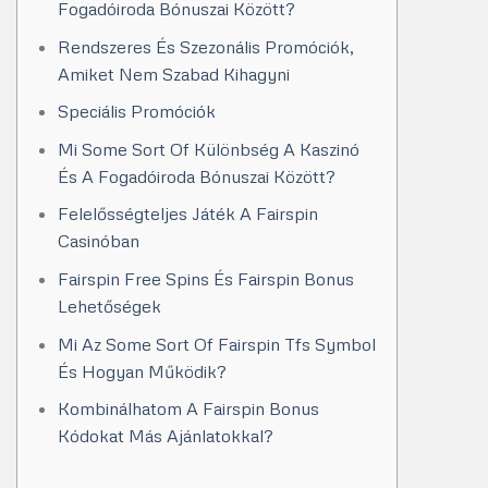
Fogadóiroda Bónuszai Között?
Rendszeres És Szezonális Promóciók,
Amiket Nem Szabad Kihagyni
Speciális Promóciók
Mi Some Sort Of Különbség A Kaszinó
És A Fogadóiroda Bónuszai Között?
Felelősségteljes Játék A Fairspin
Casinóban
Fairspin Free Spins És Fairspin Bonus
Lehetőségek
Mi Az Some Sort Of Fairspin Tfs Symbol
És Hogyan Működik?
Kombinálhatom A Fairspin Bonus
Kódokat Más Ajánlatokkal?