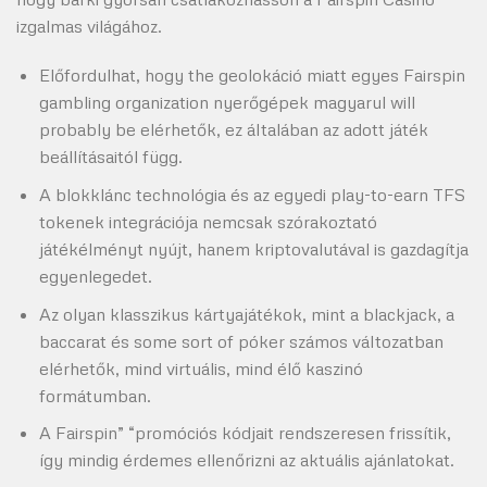
izgalmas világához.
Előfordulhat, hogy the geolokáció miatt egyes Fairspin
gambling organization nyerőgépek magyarul will
probably be elérhetők, ez általában az adott játék
beállításaitól függ.
A blokklánc technológia és az egyedi play-to-earn TFS
tokenek integrációja nemcsak szórakoztató
játékélményt nyújt, hanem kriptovalutával is gazdagítja
egyenlegedet.
Az olyan klasszikus kártyajátékok, mint a blackjack, a
baccarat és some sort of póker számos változatban
elérhetők, mind virtuális, mind élő kaszinó
formátumban.
A Fairspin” “promóciós kódjait rendszeresen frissítik,
így mindig érdemes ellenőrizni az aktuális ajánlatokat.