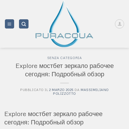
Salta
ai
contenuti
SENZA CATEGORIA
Explore мостбет зеркало рабочее
сегодня: Подробный обзор
PUBBLICATO IL
2 MARZO 2025
DA
MASSIMILIANO
POLIZZOTTO
Explore мостбет зеркало рабочее
сегодня: Подробный обзор