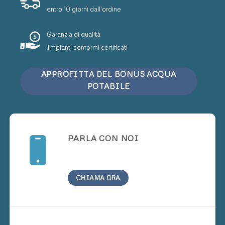
entro 10 giorni dall'ordine
Garanzia di qualità
Impianti conformi certificati
APPROFITTA DEL BONUS ACQUA
POTABILE
PARLA CON NOI
CHIAMA ORA