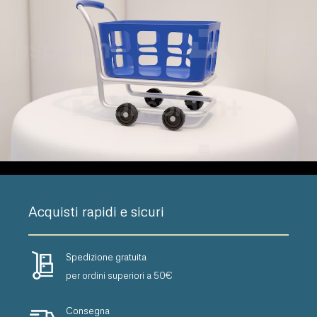
Acquisti rapidi e sicuri
Spedizione gratuita
per ordini superiori a 50€
Consegna