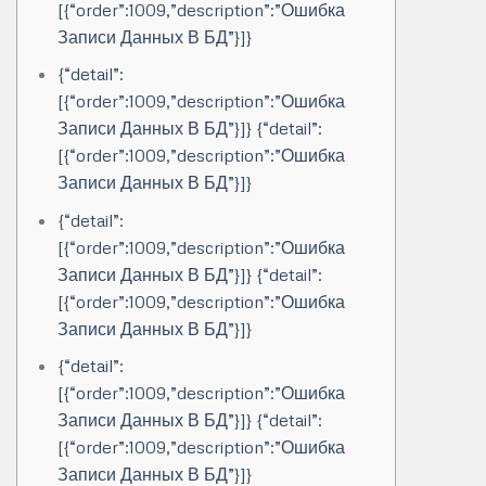
[{“order”:1009,”description”:”Ошибка
Записи Данных В БД”}]}
{“detail”:
[{“order”:1009,”description”:”Ошибка
Записи Данных В БД”}]} {“detail”:
[{“order”:1009,”description”:”Ошибка
Записи Данных В БД”}]}
{“detail”:
[{“order”:1009,”description”:”Ошибка
Записи Данных В БД”}]} {“detail”:
[{“order”:1009,”description”:”Ошибка
Записи Данных В БД”}]}
{“detail”:
[{“order”:1009,”description”:”Ошибка
Записи Данных В БД”}]} {“detail”:
[{“order”:1009,”description”:”Ошибка
Записи Данных В БД”}]}