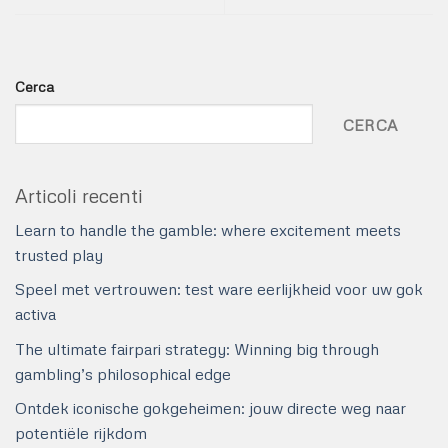
Cerca
CERCA
Articoli recenti
Learn to handle the gamble: where excitement meets
trusted play
Speel met vertrouwen: test ware eerlijkheid voor uw gok
activa
The ultimate fairpari strategy: Winning big through
gambling’s philosophical edge
Ontdek iconische gokgeheimen: jouw directe weg naar
potentiële rijkdom