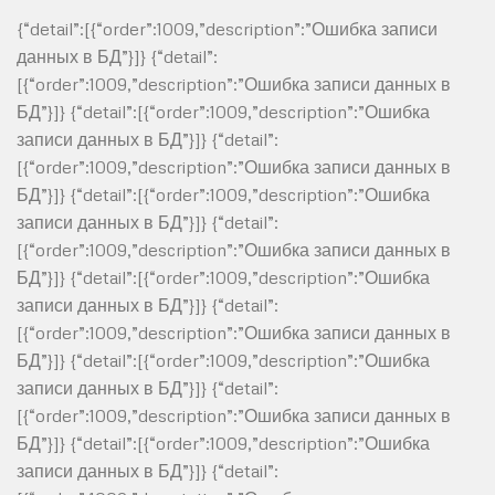
{“detail”:[{“order”:1009,”description”:”Ошибка записи
данных в БД”}]} {“detail”:
[{“order”:1009,”description”:”Ошибка записи данных в
БД”}]} {“detail”:[{“order”:1009,”description”:”Ошибка
записи данных в БД”}]} {“detail”:
[{“order”:1009,”description”:”Ошибка записи данных в
БД”}]} {“detail”:[{“order”:1009,”description”:”Ошибка
записи данных в БД”}]} {“detail”:
[{“order”:1009,”description”:”Ошибка записи данных в
БД”}]} {“detail”:[{“order”:1009,”description”:”Ошибка
записи данных в БД”}]} {“detail”:
[{“order”:1009,”description”:”Ошибка записи данных в
БД”}]} {“detail”:[{“order”:1009,”description”:”Ошибка
записи данных в БД”}]} {“detail”:
[{“order”:1009,”description”:”Ошибка записи данных в
БД”}]} {“detail”:[{“order”:1009,”description”:”Ошибка
записи данных в БД”}]} {“detail”: