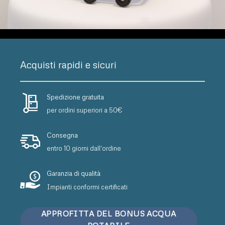
Acquisti rapidi e sicuri
Spedizione gratuita
per ordini superiori a 50€
Consegna
entro 10 giorni dall'ordine
Garanzia di qualità
Impianti conformi certificati
APPROFITTA DEL BONUS ACQUA