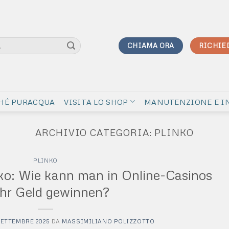
CHIAMA ORA
RICHIE
HÉ PURACQUA
VISITA LO SHOP
MANUTENZIONE E I
ARCHIVIO CATEGORIA:
PLINKO
PLINKO
nko: Wie kann man in Online-Casinos
hr Geld gewinnen?
SETTEMBRE 2025
DA
MASSIMILIANO POLIZZOTTO