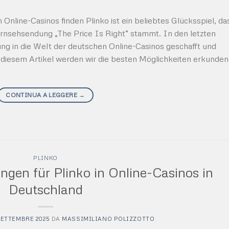
 Online-Casinos finden Plinko ist ein beliebtes Glücksspiel, da
ernsehsendung „The Price Is Right“ stammt. In den letzten
ung in die Welt der deutschen Online-Casinos geschafft und
n diesem Artikel werden wir die besten Möglichkeiten erkunden
CONTINUA A LEGGERE
→
PLINKO
gen für Plinko in Online-Casinos in
Deutschland
SETTEMBRE 2025
DA
MASSIMILIANO POLIZZOTTO