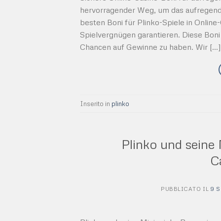
hervorragender Weg, um das aufregende 
besten Boni für Plinko-Spiele in Online
Spielvergnügen garantieren. Diese Boni 
Chancen auf Gewinne zu haben. Wir […]
Inserito in
plinko
Plinko und seine 
C
PUBBLICATO IL
9 