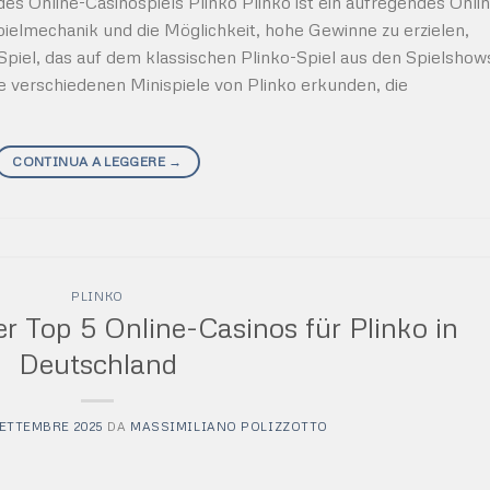
des Online-Casinospiels Plinko Plinko ist ein aufregendes Onli
pielmechanik und die Möglichkeit, hohe Gewinne zu erzielen,
n Spiel, das auf dem klassischen Plinko-Spiel aus den Spielshow
ie verschiedenen Minispiele von Plinko erkunden, die
CONTINUA A LEGGERE
→
PLINKO
er Top 5 Online-Casinos für Plinko in
Deutschland
SETTEMBRE 2025
DA
MASSIMILIANO POLIZZOTTO