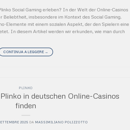
linko Social Gaming erleben? In der Welt der Online-Casinos
er Beliebtheit, insbesondere im Kontext des Social Gaming.
ino-Elemente mit einem sozialen Aspekt, der den Spielern eine
etet. In diesem Artikel werden wir erkunden, wie man durch
CONTINUA A LEGGERE
→
PLINKO
 Plinko in deutschen Online-Casinos
finden
SETTEMBRE 2025
DA
MASSIMILIANO POLIZZOTTO