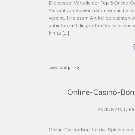
Die besten Vorteile der Top 5 Online-Ca
Vielzahl von Spielen, darunter das bel
vereint. In diesem Artikel beleuchten w
anbieten und die größten Vorteile dies
hin zu […]
Inserito in
plinko
Online-Casino-Boni
PUBBLICATO IL
9 
Online-Casino-Boni für das Spielen von