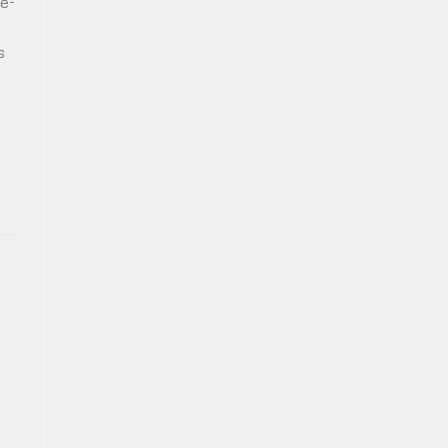
ne-
s