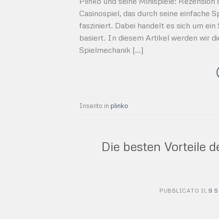
Plinko und seine Minispiele: Rezension 
Casinospiel, das durch seine einfache S
fasziniert. Dabei handelt es sich um ei
basiert. In diesem Artikel werden wir d
Spielmechanik […]
Inserito in
plinko
Die besten Vorteile d
PUBBLICATO IL
9 