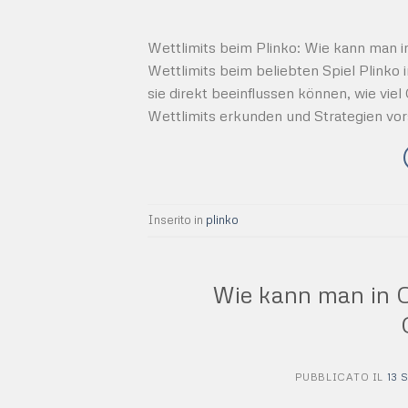
Wettlimits beim Plinko: Wie kann man 
Wettlimits beim beliebten Spiel Plinko i
sie direkt beeinflussen können, wie vie
Wettlimits erkunden und Strategien vor
Inserito in
plinko
Wie kann man in O
PUBBLICATO IL
13 