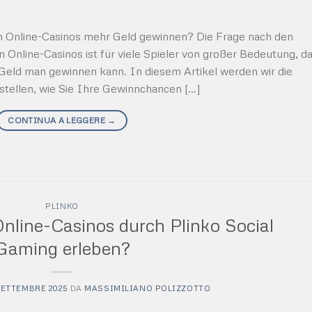
in Online-Casinos mehr Geld gewinnen? Die Frage nach den
n Online-Casinos ist für viele Spieler von großer Bedeutung, d
l Geld man gewinnen kann. In diesem Artikel werden wir die
stellen, wie Sie Ihre Gewinnchancen […]
CONTINUA A LEGGERE
→
PLINKO
nline-Casinos durch Plinko Social
Gaming erleben?
SETTEMBRE 2025
DA
MASSIMILIANO POLIZZOTTO