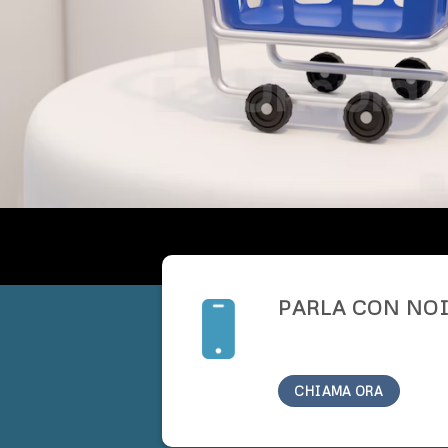
PARLA CON NO
CHIAMA ORA