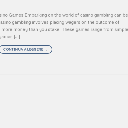
ino Games Embarking on the world of casino gambling can be
, casino gambling involves placing wagers on the outcome of
ng more money than you stake. These games range from simpl
 games […]
CONTINUA A LEGGERE
→