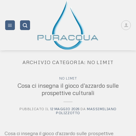
Salta
ai
contenuti
ARCHIVIO CATEGORIA:
NO LIMIT
NO LIMIT
Cosa ci insegna il gioco d'azzardo sulle
prospettive culturali
PUBBLICATO IL
12 MAGGIO 2026
DA
MASSIMILIANO
POLIZZOTTO
Cosa ci insegna il gioco d'azzardo sulle prospettive