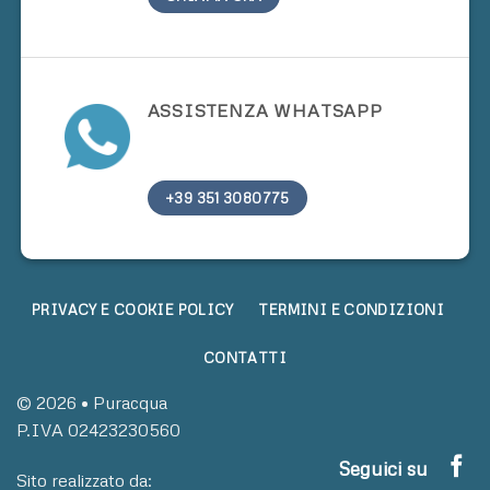
ASSISTENZA WHATSAPP
+39 351 3080775
PRIVACY E COOKIE POLICY
TERMINI E CONDIZIONI
CONTATTI
© 2026 • Puracqua
P.IVA 02423230560
Seguici su
Sito realizzato da: