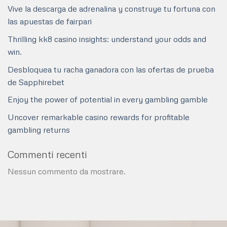
Vive la descarga de adrenalina y construye tu fortuna con
las apuestas de fairpari
Thrilling kk8 casino insights: understand your odds and
win.
Desbloquea tu racha ganadora con las ofertas de prueba
de Sapphirebet
Enjoy the power of potential in every gambling gamble
Uncover remarkable casino rewards for profitable
gambling returns
Commenti recenti
Nessun commento da mostrare.