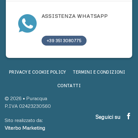
ASSISTENZA WHATSAPP
+39 351 3080775
PRIVACY E COOKIE POLICY
TERMINI E CONDIZIONI
CONTATTI
© 2026 • Puracqua
P.IVA 02423230560
Seguici su
Sito realizzato da:
Viterbo Marketing