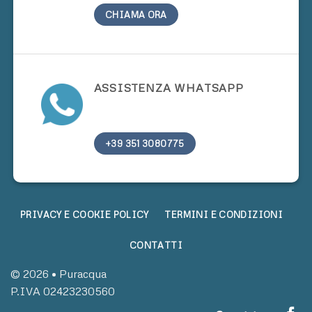
CHIAMA ORA
ASSISTENZA WHATSAPP
+39 351 3080775
PRIVACY E COOKIE POLICY
TERMINI E CONDIZIONI
CONTATTI
© 2026 • Puracqua
P.IVA 02423230560