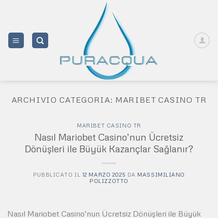
Salta
ai
contenuti
ARCHIVIO CATEGORIA:
MARIBET CASINO TR
MARIBET CASINO TR
Nasıl Mariobet Casino’nun Ücretsiz
Dönüşleri ile Büyük Kazançlar Sağlanır?
PUBBLICATO IL
12 MARZO 2025
DA
MASSIMILIANO
POLIZZOTTO
Nasıl Mariobet Casino’nun Ücretsiz Dönüşleri ile Büyük