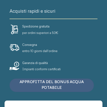
Acquisti rapidi e sicuri
Spedizione gratuita
per ordini superiori a 50€
Consegna
entro 10 giorni dall'ordine
Garanzia di qualità
Impianti conformi certificati
APPROFITTA DEL BONUS ACQUA
POTABILE