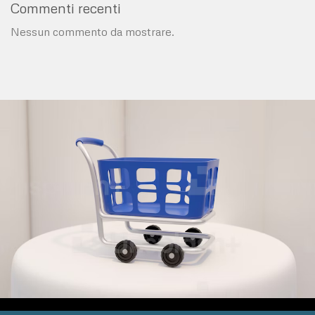
Commenti recenti
Nessun commento da mostrare.