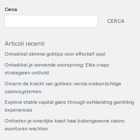
Cerca
CERCA
Articoli recenti
Ontwikkel slimme goktips voor effectief spel
Ontwikkel je winnende voorsprong: Elite craps
strategieën onthuld
Omarm de kracht van gokken: versla ondoorzichtige
casinosystemen
Explore stable capital gains through exhilarating gambling
experiences
Ontketen je innerlijke kaart haai buitengewone casino
avonturen wachten