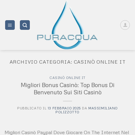
Salta
ai
contenuti
ARCHIVIO CATEGORIA:
CASINÒ ONLINE IT
CASINÒ ONLINE IT
Migliori Bonus Casinò: Top Bonus Di
Benvenuto Sui Siti Casinò
PUBBLICATO IL
13 FEBBRAIO 2025
DA
MASSIMILIANO
POLIZZOTTO
Migliori Casinò Paypal Dove Giocare On The Internet Nel