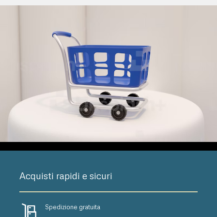
Acquisti rapidi e sicuri
Spedizione gratuita