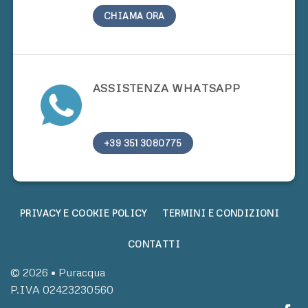
CHIAMA ORA
ASSISTENZA WHATSAPP
+39 351 3080775
PRIVACY E COOKIE POLICY
TERMINI E CONDIZIONI
CONTATTI
© 2026 • Puracqua
P.IVA 02423230560