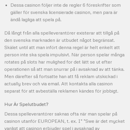
Dessa casinon följer inte de regler 6 föreskrifter som
gäller för svenska licensierade casinon, men para är
ändå lagliga att spela på.
Då långt från alla spelleverantörer existerar att tillgå på
den svenska marknaden är utbudet något begränsat.
Skälet until att man infört denna regel är helt enkelt att
person inte ska spela impulsivt. När person spelar många
rotates på slots har mulighed for det lätt se ut efter
operationen så att man snurrar på i avsaknad av att tänka.
Men därefter så fortsatte han att få reklam utskickad i
actually brev och via email. Att kontakta alla casinon
separat för att avbeställa reklamen kändes för jobbigt.
Hur Är Spelutbudet?
Dessa spelleverantörer saknas ofta när man spelar på
casinon utanför EUROPEAN, t. ex. I” “Swe är det mycket
vanligt att casinon erbjuder spel i avsaknad av