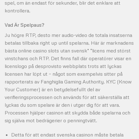
spel, om än endast för sekunder, blir det enklare att
kontrollera.
Vad Är Spelpaus?
Ju högre RTP, desto mer audio-video de totala insatserna
betalas tillbaka right up until spelarna. Här är marknadens
bästa online casino slots utan svensk” “licens med störst
vinstchans och RTP. Det finns fall där operatörer visar en
licenslogo på desprovisto webbplats trots att lyckas
licensen har löpt ut – något som exempelvis sitter på
rapporterats av Fanghiglia Gaming Authority. KYC (Know
Your Customer) är en betydelsefullt del av
verifieringsprocessen och används för att säkerställa att
lyckas du som spelare är den i utger dig för att vara.
Processen hjälper casinon att skydda både spelarna och
sig själva mot bedrägerier o penningtvätt.
Detta för att endast svenska casinon måste betala