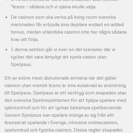
“licens – sådana och vi själva skulle välja.
De casinon som ska verka på living room svenska
marknaden får erbjuda sina depilare endast en added
bonus, medan utländska casinon inte har några sådana
krav att följa.
I denna sektion går vi över en del scenarier där vi
tycker det vara lämpligt att spela casino utan
Spelpaus.
Ett av sobre mest diskuterade ämnena när det gäller
casinon utan svensk licens är sina avsaknad av anslutning
till Spelpaus. Spelpaus är ett verktyg som skapades utav
den svenska Spelinspektionen för att hjälpa spelare med
självkontroll och för att lyckas bekämpa spelberoende.
Genom Spelpaus kan spelare stänga av sig från allt
licensierat spelande i Sverige, inklusive onlinecasinon,
spelombud och fysiska casinon. Dessa regler skapades