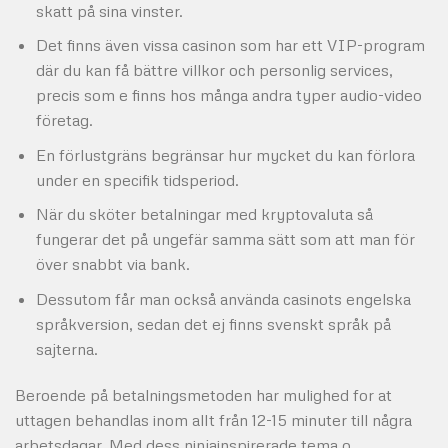
skatt på sina vinster.
Det finns även vissa casinon som har ett VIP-program
där du kan få bättre villkor och personlig services,
precis som e finns hos många andra typer audio-video
företag.
En förlustgräns begränsar hur mycket du kan förlora
under en specifik tidsperiod.
När du sköter betalningar med kryptovaluta så
fungerar det på ungefär samma sätt som att man för
över snabbt via bank.
Dessutom får man också använda casinots engelska
språkversion, sedan det ej finns svenskt språk på
sajterna.
Beroende på betalningsmetoden har mulighed for at
uttagen behandlas inom allt från 12-15 minuter till några
arbetsdagar. Med dess ninjainspirerade tema o