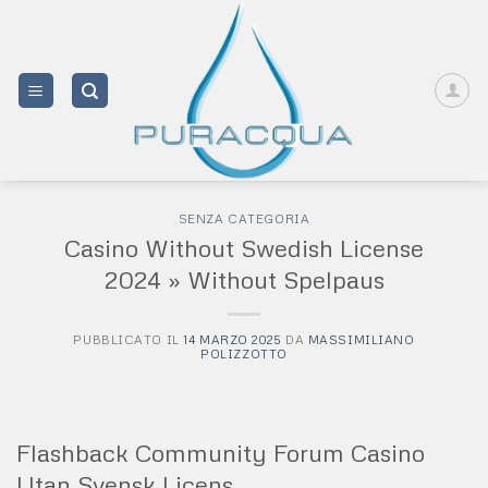
Salta
ai
contenuti
SENZA CATEGORIA
Casino Without Swedish License
2024 » Without Spelpaus
PUBBLICATO IL
14 MARZO 2025
DA
MASSIMILIANO
POLIZZOTTO
Flashback Community Forum Casino
Utan Svensk Licens