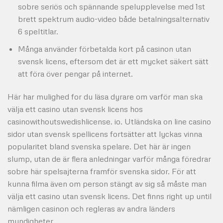
sobre seriös och spännande spelupplevelse med 1st
brett spektrum audio-video både betalningsalternativ
6 speltitlar.
Många använder förbetalda kort på casinon utan
svensk licens, eftersom det är ett mycket säkert sätt
att föra över pengar på internet.
Här har mulighed for du läsa dyrare om varför man ska
välja ett casino utan svensk licens hos
casinowithoutswedishlicense. io. Utländska on line casino
sidor utan svensk spellicens fortsätter att lyckas vinna
popularitet bland svenska spelare. Det här är ingen
slump, utan de är flera anledningar varför många föredrar
sobre här spelsajterna framför svenska sidor. För att
kunna filma även om person stängt av sig så måste man
välja ett casino utan svensk licens. Det finns right up until
nämligen casinon och regleras av andra länders
myndigheter.