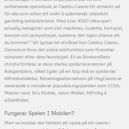
omfattande spelutbud, är Casitsu Casino 1st utmärkt val
för alla som söker ett unikt å spännande utländskt
gambling establishment. Med över 4500 olika spel i
actually kategorier som slot machines, roulette, kortspel,
livespel och jackpottspel, existerar det ingen chance att
du kommer” “att lyckas bli uttråkad hos Casitsu Casino.
Dessutom finns det sobre sökfunktion som förenklar
sökandet efter dina favoritspel. En av BonkersBets
största fördelar är dess starka spelarrecensioner på
Askgamblers, vilket tyder på en hög nivå av spelarnas
tillfredsställelse. Betalningsalternativen på HeyCasino är
varierande o inkluderar populära ingripanden som VISA,
Master card, Siru Mobile, Jeton Wallet, MiFinity å
eZeeWallet.
Fungerar Spelen I Mobilen?
Men va innebär det faktiskt att spela på ett casino i