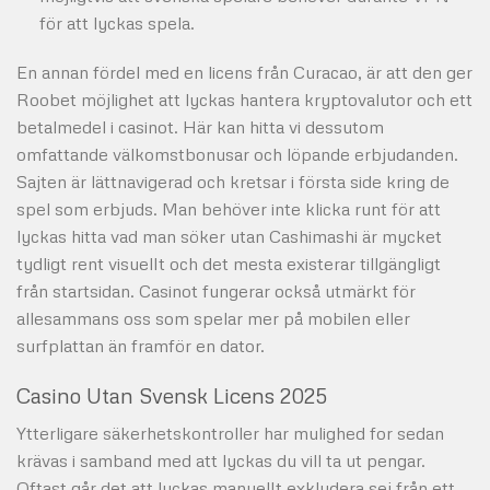
för att lyckas spela.
En annan fördel med en licens från Curacao, är att den ger
Roobet möjlighet att lyckas hantera kryptovalutor och ett
betalmedel i casinot. Här kan hitta vi dessutom
omfattande välkomstbonusar och löpande erbjudanden.
Sajten är lättnavigerad och kretsar i första side kring de
spel som erbjuds. Man behöver inte klicka runt för att
lyckas hitta vad man söker utan Cashimashi är mycket
tydligt rent visuellt och det mesta existerar tillgängligt
från startsidan. Casinot fungerar också utmärkt för
allesammans oss som spelar mer på mobilen eller
surfplattan än framför en dator.
Casino Utan Svensk Licens 2025
Ytterligare säkerhetskontroller har mulighed for sedan
krävas i samband med att lyckas du vill ta ut pengar.
Oftast går det att lyckas manuellt exkludera sej från ett