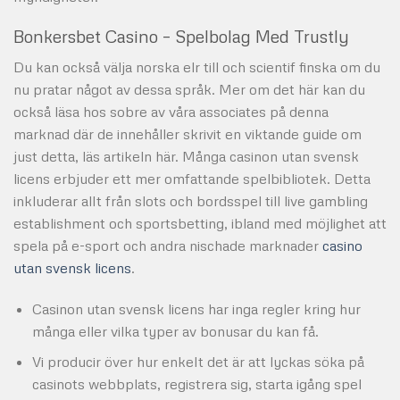
Bonkersbet Casino – Spelbolag Med Trustly
Du kan också välja norska elr till och scientif finska om du
nu pratar något av dessa språk. Mer om det här kan du
också läsa hos sobre av våra associates på denna
marknad där de innehåller skrivit en viktande guide om
just detta, läs artikeln här. Många casinon utan svensk
licens erbjuder ett mer omfattande spelbibliotek. Detta
inkluderar allt från slots och bordsspel till live gambling
establishment och sportsbetting, ibland med möjlighet att
spela på e-sport och andra nischade marknader
casino
utan svensk licens
.
Casinon utan svensk licens har inga regler kring hur
många eller vilka typer av bonusar du kan få.
Vi producir över hur enkelt det är att lyckas söka på
casinots webbplats, registrera sig, starta igång spel