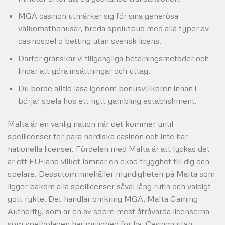
MGA casinon utmärker sig för sina generösa
välkomstbonusar, breda spelutbud med alla typer av
casinospel o betting utan svensk licens.
Därför granskar vi tillgängliga betalningsmetoder och
lindar att göra insättningar och uttag.
Du borde alltid läsa igenom bonusvillkoren innan i
börjar spela hos ett nytt gambling establishment.
Malta är en vanlig nation när det kommer until
spellicenser för para nordiska casinon och inte har
nationella licenser. Fördelen med Malta är att lyckas det
är ett EU-land vilket lämnar en ökad trygghet till dig och
spelare. Dessutom innehåller myndigheten på Malta som
ligger bakom alla spellicenser såväl lång rutin och väldigt
gott rykte. Det handlar omkring MGA, Malta Gaming
Authority, som är en av sobre mest åtråvärda licenserna
som spelbolagen har mulighed for ha. Casinon utan