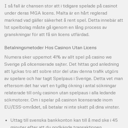
I så fall är chansen stor att i tidigare spelade på casinot
under deras MGA licens. Malta är en hårt reglerad
marknad vad gäller säkerhet å rent spel. Detta innebär att
1st spelbolag måste gå igenom en lång process av
granskningar för att få sin licens utfärdad.
Betalningsmetoder Hos Casinon Utan Licens
Numera sker uppemot 41% av allt spel på casino we
Sverige på olicensierade sajter. Det hittas god anledning
att lyckas tro att sobre stor del utav denna trafik utgörs
av spelare och har tagit Spelpaus i Sverige. Detta vet man
eftersom det har vart en tydlig ökning i antal sökningar
relaterade till only casinon utan spelpaus i alla ledande
sökmotorer. Om i spelar på casinon licenserade inom
EU/ESS-området, så betalar ni inte skatt på dina vinster.
Uttag till svenska bankkonton kan till å med ske i 45
minuter efter att du godkände transaktionen.