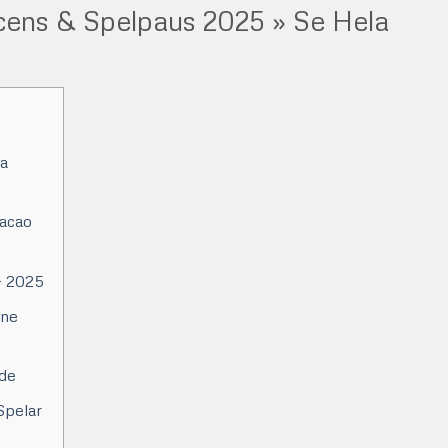
cens & Spelpaus 2025 » Se Hela
a
acao
– 2025
ine
nde
Spelar