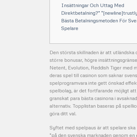
Insättningar Och Uttag Med
Direktbetalning?” “[newline]trustl
Bästa Betalningsmetoden För Sve
Spelare
Den största skillnaden är att utländska 
större bonusar, högre insättningsgränse
Netent, Evolution, Reddish Tiger med må
deras spel till casinon som saknar svensk
spelprogramvara inte gett önskad effek
spelbolag, är det fortfarande möjligt at
granskat para bästa casinona i avsaknad 
alternativ. Topplistan baseras på spell
göra ditt val.
Syftet med spelpaus är att spelare ska 
“på den svenska marknaden genom en en