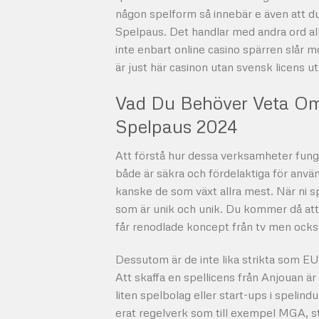
någon spelform så innebär e även att d
Spelpaus. Det handlar med andra ord all
inte enbart online casino spärren slår m
är just här casinon utan svensk licens u
Vad Du Behöver Veta Om
Spelpaus 2024
Att förstå hur dessa verksamheter fung
både är säkra och fördelaktiga för anvä
kanske de som växt allra mest. När ni s
som är unik och unik. Du kommer då att
får renodlade koncept från tv men ocks
Dessutom är de inte lika strikta som EU
Att skaffa en spellicens från Anjouan är g
liten spelbolag eller start-ups i spelin
erat regelverk som till exempel MGA, s