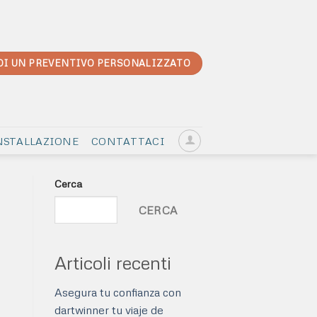
DI UN PREVENTIVO PERSONALIZZATO
NSTALLAZIONE
CONTATTACI
Cerca
CERCA
Articoli recenti
Asegura tu confianza con
dartwinner tu viaje de