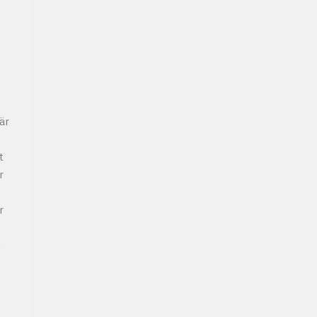
är
t
r
r
n