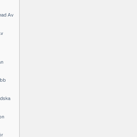
nad Av
Av
an
abb
ndska
on
ör