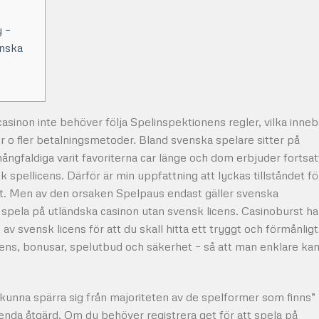
y –
nska
casinon inte behöver följa Spelinspektionens regler, vilka inneb
r o fler betalningsmetoder. Bland svenska spelare sitter på
ngfaldiga varit favoriterna car länge och dom erbjuder fortsat
 spellicens. Därför är min uppfattning att lyckas tillståndet fö
t. Men av den orsaken Spelpaus endast gäller svenska
t spela på utländska casinon utan svensk licens. Casinoburst ha
av svensk licens för att du skall hitta ett tryggt och förmånligt
icens, bonusar, spelutbud och säkerhet – så att man enklare ka
kunna spärra sig från majoriteten av de spelformer som finns”
da åtgärd. Om du behöver registrera get för att spela på