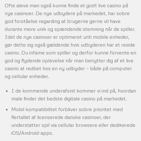
Ofte aleve man også kunne finde et godt live casino på
nye casinoer. De nye udbydere på markedet, har sobre
god forståelse regarding at brugerne gerne vil have
durante mere unik og spændende stemning når de spiller.
Idet de nye casinoer er optimeret unti mobile enheder,
gør dette sig også gældende hvis udbyderen har et reside
casino. Du infame som spiller og derfor kunne forvente en
god og flydende oplevelse når man benytter dig af et live
casino at redbet hos en ny udbyder – både på computer
og cellular enheder.
I de kommende underafsnit kommer vi ind på, hvordan
male finder det bedste digitale casino på markedet.
Mobil kompatibilitet forbliver sobre prioritet med
flertallet af licenserede danske casinoer, der
understøtter spil via cellular browsere eller dedikerede
iOS/Android-apps.