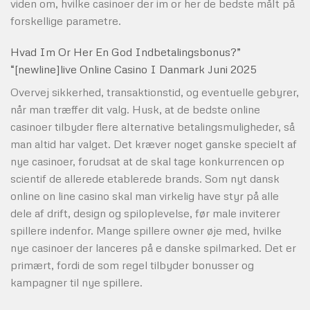
viden om, hvilke casinoer der im or her de bedste målt på
forskellige parametre.
Hvad Im Or Her En God Indbetalingsbonus?”
“[newline]live Online Casino I Danmark Juni 2025
Overvej sikkerhed, transaktionstid, og eventuelle gebyrer,
når man træffer dit valg. Husk, at de bedste online
casinoer tilbyder flere alternative betalingsmuligheder, så
man altid har valget. Det kræver noget ganske specielt af
nye casinoer, forudsat at de skal tage konkurrencen op
scientif de allerede etablerede brands. Som nyt dansk
online on line casino skal man virkelig have styr på alle
dele af drift, design og spiloplevelse, før male inviterer
spillere indenfor. Mange spillere owner øje med, hvilke
nye casinoer der lanceres på e danske spilmarked. Det er
primært, fordi de som regel tilbyder bonusser og
kampagner til nye spillere.