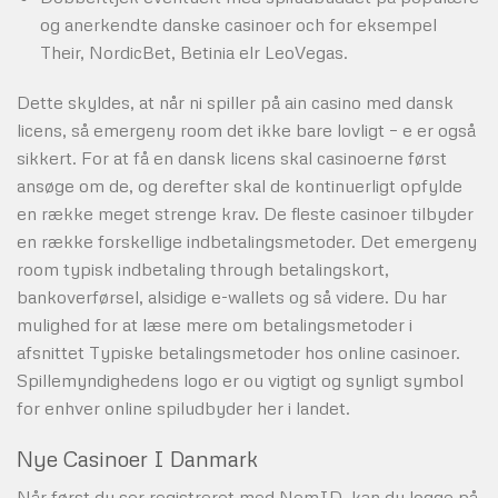
og anerkendte danske casinoer och for eksempel
Their, NordicBet, Betinia elr LeoVegas.
Dette skyldes, at når ni spiller på ain casino med dansk
licens, så emergeny room det ikke bare lovligt – e er også
sikkert. For at få en dansk licens skal casinoerne først
ansøge om de, og derefter skal de kontinuerligt opfylde
en række meget strenge krav. De fleste casinoer tilbyder
en række forskellige indbetalingsmetoder. Det emergeny
room typisk indbetaling through betalingskort,
bankoverførsel, alsidige e-wallets og så videre. Du har
mulighed for at læse mere om betalingsmetoder i
afsnittet Typiske betalingsmetoder hos online casinoer.
Spillemyndighedens logo er ou vigtigt og synligt symbol
for enhver online spiludbyder her i landet.
Nye Casinoer I Danmark
Når først du ser registreret med NemID, kan du logge på