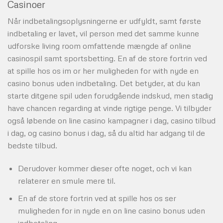
Casinoer
Når indbetalingsoplysningerne er udfyldt, samt første
indbetaling er lavet, vil person med det samme kunne
udforske living room omfattende mængde af online
casinospil samt sportsbetting. En af de store fortrin ved
at spille hos os im or her muligheden for with nyde en
casino bonus uden indbetaling. Det betyder, at du kan
starte ditgene spil uden forudgående indskud, men stadig
have chancen regarding at vinde rigtige penge. Vi tilbyder
også løbende on line casino kampagner i dag, casino tilbud
i dag, og casino bonus i dag, så du altid har adgang til de
bedste tilbud.
Derudover kommer dieser ofte noget, och vi kan
relaterer en smule mere til.
En af de store fortrin ved at spille hos os ser
muligheden for in nyde en on line casino bonus uden
indbetaling.