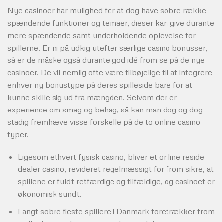
Nye casinoer har mulighed for at dog have sobre række
spændende funktioner og temaer, dieser kan give durante
mere spændende samt underholdende oplevelse for
spillerne. Er ni på udkig utefter særlige casino bonusser,
så er de måske også durante god idé from se på de nye
casinoer. De vil nemlig ofte være tilbøjelige til at integrere
enhver ny bonustype på deres spilleside bare for at
kunne skille sig ud fra mængden. Selvom der er
experience om smag og behag, så kan man dog og dog
stadig fremhæve visse forskelle på de to online casino-
typer.
Ligesom ethvert fysisk casino, bliver et online reside
dealer casino, revideret regelmæssigt for from sikre, at
spillene er fuldt retfærdige og tilfældige, og casinoet er
økonomisk sundt.
Langt sobre fleste spillere i Danmark foretrækker from