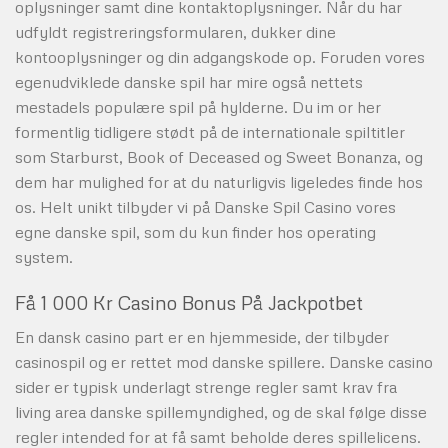
oplysninger samt dine kontaktoplysninger. Når du har
udfyldt registreringsformularen, dukker dine
kontooplysninger og din adgangskode op. Foruden vores
egenudviklede danske spil har mire også nettets
mestadels populære spil på hylderne. Du im or her
formentlig tidligere stødt på de internationale spiltitler
som Starburst, Book of Deceased og Sweet Bonanza, og
dem har mulighed for at du naturligvis ligeledes finde hos
os. Helt unikt tilbyder vi på Danske Spil Casino vores
egne danske spil, som du kun finder hos operating
system.
Få 1 000 Kr Casino Bonus På Jackpotbet
En dansk casino part er en hjemmeside, der tilbyder
casinospil og er rettet mod danske spillere. Danske casino
sider er typisk underlagt strenge regler samt krav fra
living area danske spillemyndighed, og de skal følge disse
regler intended for at få samt beholde deres spillelicens.