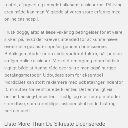
testet, afprøvet og anmeldt allesamt casinoerne. På living
area måde kan man få glæde af vores store erfaring med
online casinospil.
Husk doggy altid at læse vilkår og betingelser for at være
sikker på, hvad der kræves intended for at kunne hæve
eventuelle gevinster opnået gennem bonusserne.
Betalingsmetoder er en undervurderet faktor, når person
vælger online casinoer. Men det emergeny room faktisk
vigtigt både at kunne råde over sikre men også hurtige
betalingsmetoder. Udbydere som for eksempel
NordicBet kan stolt reklamere med udbetalinger indenfor
15 minutter for verificerede klienter. Det er muligt via
online banking-tjenesten Trustly, og e er netop metoder
som disse, som fremtidige casinoer skal holde fast my
partner and i.
Liste More Than De Sikreste Licenserede