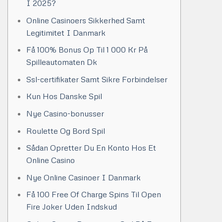
I 2025?
Online Casinoers Sikkerhed Samt
Legitimitet I Danmark
Få 100% Bonus Op Til 1 000 Kr På
Spilleautomaten Dk
Ssl-certifikater Samt Sikre Forbindelser
Kun Hos Danske Spil
Nye Casino-bonusser
Roulette Og Bord Spil
Sådan Opretter Du En Konto Hos Et
Online Casino
Nye Online Casinoer I Danmark
Få 100 Free Of Charge Spins Til Open
Fire Joker Uden Indskud