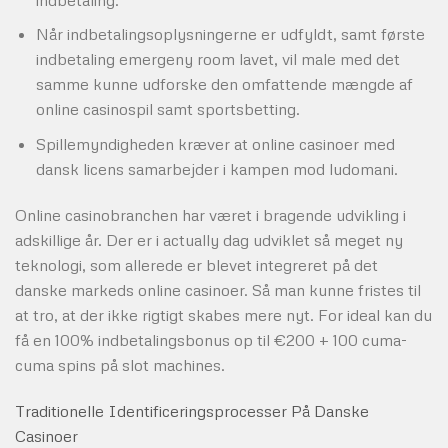
Når indbetalingsoplysningerne er udfyldt, samt første
indbetaling emergeny room lavet, vil male med det
samme kunne udforske den omfattende mængde af
online casinospil samt sportsbetting.
Spillemyndigheden kræver at online casinoer med
dansk licens samarbejder i kampen mod ludomani.
Online casinobranchen har været i bragende udvikling i
adskillige år. Der er i actually dag udviklet så meget ny
teknologi, som allerede er blevet integreret på det
danske markeds online casinoer. Så man kunne fristes til
at tro, at der ikke rigtigt skabes mere nyt. For ideal kan du
få en 100% indbetalingsbonus op til €200 + 100 cuma-
cuma spins på slot machines.
Traditionelle Identificeringsprocesser På Danske
Casinoer