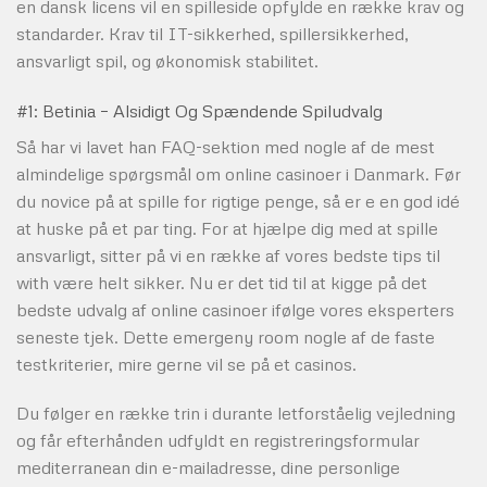
en dansk licens vil en spilleside opfylde en række krav og
standarder. Krav til IT-sikkerhed, spillersikkerhed,
ansvarligt spil, og økonomisk stabilitet.
#1: Betinia – Alsidigt Og Spændende Spiludvalg
Så har vi lavet han FAQ-sektion med nogle af de mest
almindelige spørgsmål om online casinoer i Danmark. Før
du novice på at spille for rigtige penge, så er e en god idé
at huske på et par ting. For at hjælpe dig med at spille
ansvarligt, sitter på vi en række af vores bedste tips til
with være helt sikker. Nu er det tid til at kigge på det
bedste udvalg af online casinoer ifølge vores eksperters
seneste tjek. Dette emergeny room nogle af de faste
testkriterier, mire gerne vil se på et casinos.
Du følger en række trin i durante letforståelig vejledning
og får efterhånden udfyldt en registreringsformular
mediterranean din e-mailadresse, dine personlige