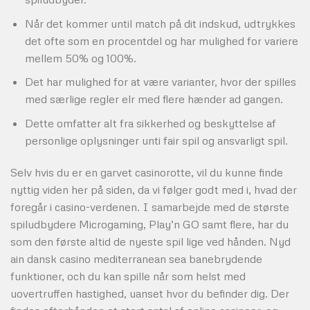
Når det kommer until match på dit indskud, udtrykkes
det ofte som en procentdel og har mulighed for variere
mellem 50% og 100%.
Det har mulighed for at være varianter, hvor der spilles
med særlige regler elr med flere hænder ad gangen.
Dette omfatter alt fra sikkerhed og beskyttelse af
personlige oplysninger unti fair spil og ansvarligt spil.
Selv hvis du er en garvet casinorotte, vil du kunne finde
nyttig viden her på siden, da vi følger godt med i, hvad der
foregår i casino-verdenen. I samarbejde med de største
spiludbydere Microgaming, Play’n GO samt flere, har du
som den første altid de nyeste spil lige ved hånden. Nyd
ain dansk casino mediterranean sea banebrydende
funktioner, och du kan spille når som helst med
uovertruffen hastighed, uanset hvor du befinder dig. Der