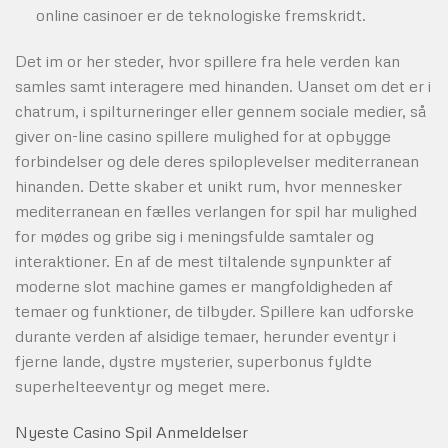
online casinoer er de teknologiske fremskridt.
Det im or her steder, hvor spillere fra hele verden kan
samles samt interagere med hinanden. Uanset om det er i
chatrum, i spilturneringer eller gennem sociale medier, så
giver on-line casino spillere mulighed for at opbygge
forbindelser og dele deres spiloplevelser mediterranean
hinanden. Dette skaber et unikt rum, hvor mennesker
mediterranean en fælles verlangen for spil har mulighed
for mødes og gribe sig i meningsfulde samtaler og
interaktioner. En af de mest tiltalende synpunkter af
moderne slot machine games er mangfoldigheden af
temaer og funktioner, de tilbyder. Spillere kan udforske
durante verden af alsidige temaer, herunder eventyr i
fjerne lande, dystre mysterier, superbonus fyldte
superhelteeventyr og meget mere.
Nyeste Casino Spil Anmeldelser