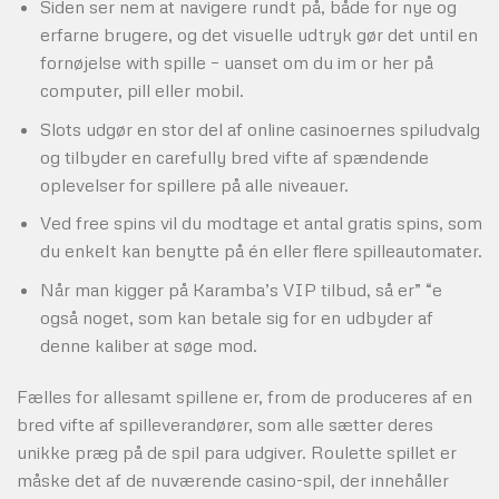
Siden ser nem at navigere rundt på, både for nye og
erfarne brugere, og det visuelle udtryk gør det until en
fornøjelse with spille – uanset om du im or her på
computer, pill eller mobil.
Slots udgør en stor del af online casinoernes spiludvalg
og tilbyder en carefully bred vifte af spændende
oplevelser for spillere på alle niveauer.
Ved free spins vil du modtage et antal gratis spins, som
du enkelt kan benytte på én eller flere spilleautomater.
Når man kigger på Karamba’s VIP tilbud, så er” “e
også noget, som kan betale sig for en udbyder af
denne kaliber at søge mod.
Fælles for allesamt spillene er, from de produceres af en
bred vifte af spilleverandører, som alle sætter deres
unikke præg på de spil para udgiver. Roulette spillet er
måske det af de nuværende casino-spil, der innehåller