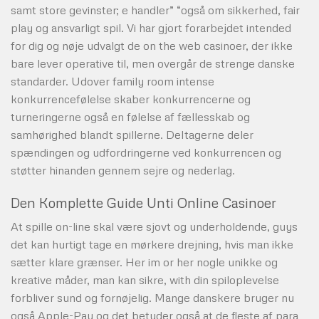
samt store gevinster; e handler” “også om sikkerhed, fair
play og ansvarligt spil. Vi har gjort forarbejdet intended
for dig og nøje udvalgt de on the web casinoer, der ikke
bare lever operative til, men overgår de strenge danske
standarder. Udover family room intense
konkurrencefølelse skaber konkurrencerne og
turneringerne også en følelse af fællesskab og
samhørighed blandt spillerne. Deltagerne deler
spændingen og udfordringerne ved konkurrencen og
støtter hinanden gennem sejre og nederlag.
Den Komplette Guide Unti Online Casinoer
At spille on-line skal være sjovt og underholdende, guys
det kan hurtigt tage en mørkere drejning, hvis man ikke
sætter klare grænser. Her im or her nogle unikke og
kreative måder, man kan sikre, with din spiloplevelse
forbliver sund og fornøjelig. Mange danskere bruger nu
også Apple-Pay og det betyder også at de fleste af para