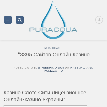
Salta
ai
contenuti
1WIN BRASIL
“3395 Сайтов Онлайн Казино
PUBBLICATO IL
26 FEBBRAIO 2025
DA
MASSIMILIANO
POLIZZOTTO
Казино Слотс Сити Лицензионное
Онлайн-казино Украины”