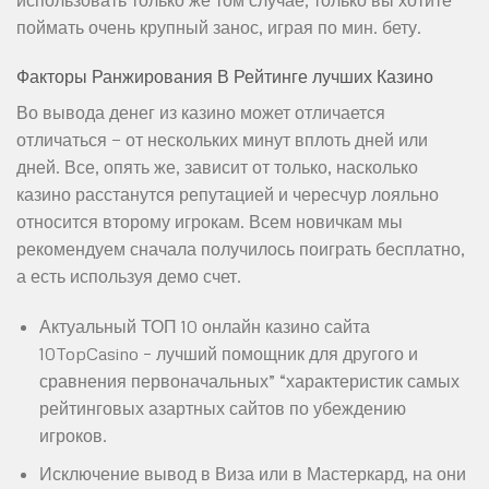
поймать очень крупный занос, играя по мин. бету.
Факторы Ранжирования В Рейтинге лучших Казино
Во вывода денег из казино может отличается
отличаться — от нескольких минут вплоть дней или
дней. Все, опять же, зависит от только, насколько
казино расстанутся репутацией и чересчур лояльно
относится второму игрокам. Всем новичкам мы
рекомендуем сначала получилось поиграть бесплатно,
а есть используя демо счет.
Актуальный ТОП 10 онлайн казино сайта
10TopCasino – лучший помощник для другого и
сравнения первоначальных” “характеристик самых
рейтинговых азартных сайтов по убеждению
игроков.
Исключение вывод в Виза или в Мастеркард, на они