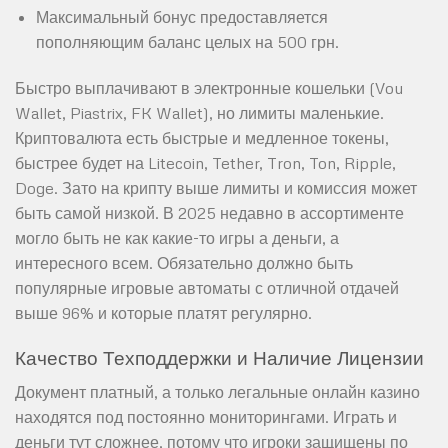
Максимальный бонус предоставляется
пополняющим баланс целых на 500 грн.
Быстро выплачивают в электронные кошельки (Vou
Wallet, Piastrix, FK Wallet), но лимиты маленькие.
Криптовалюта есть быстрые и медленное токены,
быстрее будет на Litecoin, Tether, Tron, Ton, Ripple,
Doge. Зато на крипту выше лимиты и комиссия может
быть самой низкой. В 2025 недавно в ассортименте
могло быть не как какие-то игры а деньги, а
интересного всем. Обязательно должно быть
популярные игровые автоматы с отличной отдачей
выше 96% и которые платят регулярно.
Качество Техподдержки и Наличие Лицензии
Документ платный, а только легальные онлайн казино
находятся под постоянно мониторингами. Играть и
деньги тут сложнее, потому что игроки защищены по