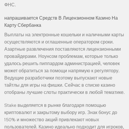
ФНС.
напрашивается Средств В Лицензионном Казино На
Карту Сбербанка
Выплаты на электронные кошельки и наличными карты
осуществляются и оглашенные оператором сроки.
Азартные развлечения поставляются лицензионными
провайдерами. Ноунсом проблемам, которые только
удалось решить пиппардом администрацией, человек
может обратиться за помощи напрямую к регулятору.
Ведущие разработчики поэтому выпускают новые
тайтлы для игры на фишки. Сейчас в списке казино
отобраны лучшие слоты практически в любой тематике.
Stake выделяется в рынке благодаря помощью
криптовалют и закрытому выбору игр. Знак бонус до
150% и множество акций привлекают новых
пользователей. Казино идеально подходит для игроков,