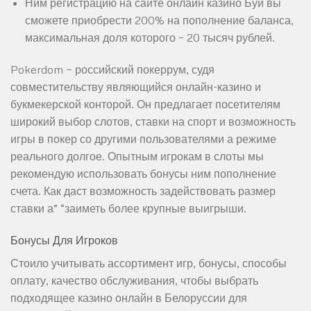
Ним регистрацию на сайте онлайн казино Буй вы
сможете приобрести 200% на пополнение баланса,
максимальная доля которого – 20 тысяч рублей.
Pokerdom — российский покеррум, судя
совместительству являющийся онлайн-казино и
букмекерской конторой. Он предлагает посетителям
широкий выбор слотов, ставки на спорт и возможность
игры в покер со другими пользователями а режиме
реального долгое. Опытным игрокам в слоты мы
рекомендую использовать бонусы ним пополнение
счета. Как даст возможность задействовать размер
ставки а” “заиметь более крупные выигрыши.
Бонусы Для Игроков
Стоило учитывать ассортимент игр, бонусы, способы
оплату, качество обслуживания, чтобы выбрать
подходящее казино онлайн в Белоруссии для