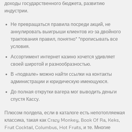
доходы государственного бюджета, развитию
индустрии.
Не превращаться правила посреди акций, не
аннулировать выигрыши клиентов из-за двойного
трактования правил, понятно” “прописывать все
условия.
Ассортимент интернет казино хочется удивляет
своей широтой и разнообразностью.
В «подвале» можно найти ссылки на контакты
администрации и юридическую имеющуюся.
До полная открутки вагера мог выводить деньги
спустя Кассу.
Плюсом полдела, если в каталоге есть непотопляемая
классика, такая как Crazy Monkey, Book Of Ra, Keks,
Fruit Cocktail, Columbus, Hot Fruits, и те. Многие