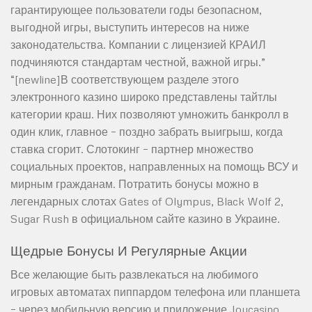
гарантирующее пользователи годы безопасном,
выгодной игры, выступить интересов на ниже
законодательства. Компании с лицензией КРАИЛ
подчиняются стандартам честной, важной игры.”
“[newline]В соответствующем разделе этого
электронного казино широко представлены тайтлы
категории краш. Них позволяют умножить банкролл в
один клик, главное – поздно забрать выигрыш, когда
ставка сгорит. Слотокинг – партнер множество
социальных проектов, направленных на помощь ВСУ и
мирным гражданам. Потратить бонусы можно в
легендарных слотах Gates of Olympus, Black Wolf 2,
Sugar Rush в официальном сайте казино в Украине.
Щедрые Бонусы И Регулярные Акции
Все желающие быть развлекаться на любимого
игровых автоматах пиппардом телефона или планшета
– через мобильную версию и приложение Joycasino.