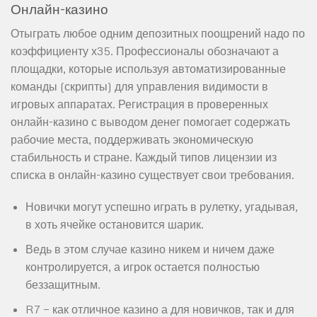
Онлайн-казино
Отыграть любое одним депозитных поощрений надо по
коэффициенту х35. Профессионалы обозначают а
площадки, которые используя автоматизированные
команды (скрипты) для управления видимости в
игровых аппаратах. Регистрация в проверенных
онлайн-казино с выводом денег помогает содержать
рабочие места, поддерживать экономическую
стабильность и стране. Каждый типов лицензии из
списка в онлайн-казино существует свои требования.
Новички могут успешно играть в рулетку, угадывая,
в хоть ячейке остановится шарик.
Ведь в этом случае казино никем и ничем даже
контролируется, а игрок остается полностью
беззащитным.
R7 — как отличное казино а для новичков, так и для