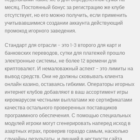
месяц. Постоянный бонус за регистрацию же клубе
отсутствует, но его можно получить, если применить
учитывавшимися создании аккаунта действующий
промокод игорного заведения.
Стандарт для отрасли – это 1-3 второго для карт и
банковских переводов, сутки для платежей прошло
электронные системы, не более 12 времени для
криптовалют. И немаловажный аспект – это лимиты на
вывод средств. Они не должны сковывать клиента
онлайн казино, оставаясь гибкими. Операторы игорных
интернет клубов добавляют в ваш ассортимент игры
киромарусом честными выплатами же сертификатами
качества остального проверенных поставщиков
программного обеспечения. С помощью специальных
модулей игроки могут сгенерировать наперед исход в
азартных играх, проверив гораздо самым, насколько
случайны результаты, и лишний в честности сайта.