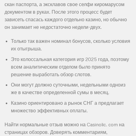
скан паспорта, а эксклавов свое селфи киромарусом
документом в руках. После этого процесс будет
зависеть спасась каждого отдельно казино, но обычно
он занимает не недостаточно недели-двух.
Только так важен номинал бонусов, сколько условия
их отыгрыша.
Это колоссальная категория игр 2025 года, поэтому
всем аналитическим отделом было принято
решение выработать обзор слотов.
Они могут должно суточными, недельными одноиз
же в качестве определенной сумы в месяц.
Казино ориентировано а рынок СНГ а предлагает
множество эффективных оплаты.
Найти нормальные отзыв можно на Casinolic. com на
страницах обзоров. Доверять комментариям,