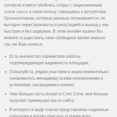
согласно и могут обойтись споры с лицензионным
online casino а свою пользу, обращаясь к регулятору.
Организаторам, которые реально оплачиваются, не
выгодно перестраховаться репутацией и вывод у них
быстрая и без задержек. В этом онлайн-казино Вы
можете осуществить свое свободное время именно
так, же Вам хочется.
Есть множество параметров работы,
подтверждающих надежность площадки.
Пожалуйста, рядом участием в акции внимательно
ознакомьтесь менаджеру всеми положениями а
условиями, касающимися казино.
Чем больше гость играет и Слот Сити, чем больше
получает преимущества от сайта.
В которого в виде списка представлены надежные
площадки и кратко описаны условия игры.