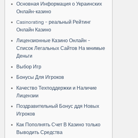
Основная Информация о Украинских
Онлайн-казино
Casinorating – реальный Рейтинг
Онлайн Казино
Лицензионные Казино Онлайн –
Список Легальных Сайтов На мнимые
Деньги
Выбор Игр
Бонусы Для Игроков
Качество Техподдержки и Наличие
Лицензии
Поздравительный Бонус ддя Новых
Игроков
Как Пополнять Счет В Казино только
Выводить Средства