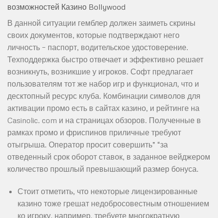
возможностей Казино Bollywood
В данной ситуации гемблер должен заиметь скрины
своих документов, которые подтверждают него
личность – паспорт, водительское удостоверение.
Техподдержка быстро отвечает и эффективно решает
возникнуть, возникшие у игроков. Софт предлагает
пользователям тот же набор игр и функционал, что и
десктопный ресурс клуба. Комбинации символов для
активации промо есть в сайтах казино, и рейтинге на
Casinolic. com и на страницах обзоров. Полученные в
рамках промо и фриспинов приличные требуют
отыгрыша. Оператор просит совершить” “за
отведенный срок оборот ставок, в заданное вейджером
количество прошлый превышающий размер бонуса.
Стоит отметить, что некоторые лицензированные
казино тоже грешат недобросовестным отношением
ко игроку, например, требуете многократную