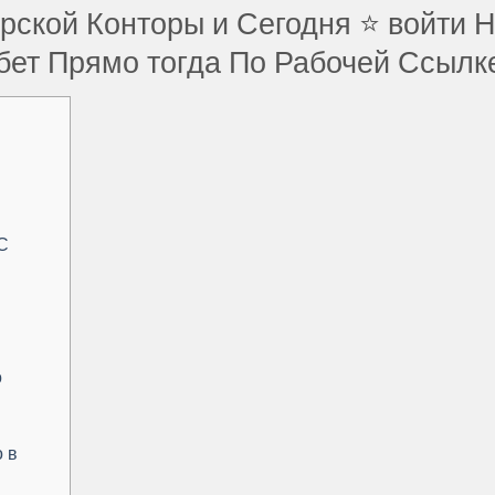
рской Конторы и Сегодня ⭐️ войти 
ет Прямо тогда По Рабочей Ссылк
С
о
 в