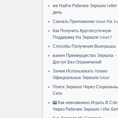
же Найти Рабочее Зеркало 1хбет
день
Скачать Приложение 1xbet На Io
Как Получить Круглосуточную
Поддержку На Зеркале 1xbet?
Способы Получения Выигрыша
важен Преимущество Зеркала —
Доступ Без Ограничений
Зачем Использовать только
Официальные Зеркала 1xbet
Поиск Зеркала Через Социальн
Сети
🎰 Как невозможно Играть В Сло
Через Рабочее Зеркало 1 Икс Бе