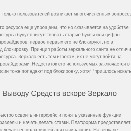
t, только пользователей возникает многочисленных вопросов
о ресурса еще упрощены, что но сказывается на удобстве
ресурса будут присутствовать старые буквы или цифры.
провайдеров, первое первых его не блокируют, но в
д блокировку. Принцип работы зеркального сайта не отлич
урса. Зеркало есть тем игрокам, их не могут войти на
провайдерами. Недостаток его используемых заключается в
сии тоже попадают под блокировку, хотя” “пришлось искат
 Выводу Средств вскоре Зеркало
быстро освоить интерфейс и понять указанные функции.
разделы и начать делать ставки. Платформа предоставляет
то делает её подходящей дли начинающих. На зеркале