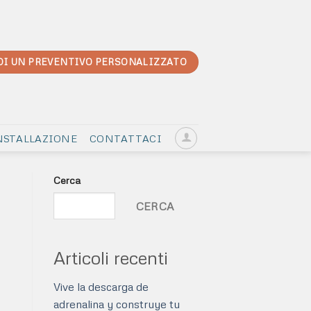
DI UN PREVENTIVO PERSONALIZZATO
NSTALLAZIONE
CONTATTACI
Cerca
CERCA
Articoli recenti
Vive la descarga de
adrenalina y construye tu