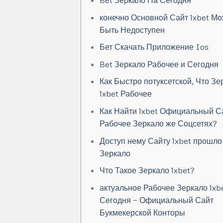
Bet Зеркало На Сегодня
конечно Основной Сайт 1xbet Мо
Быть Недоступен
Бет Скачать Приложение Ios
Bet Зеркало Рабочее и Сегодня
Как Быстро потуксетской, Что Зе
1xbet Рабочее
Как Найти 1xbet Официальный С
Рабочее Зеркало же Соцсетях?
Доступ нему Сайту 1xbet прошло
Зеркало
Что Такое Зеркало 1xbet?
актуальное Рабочее Зеркало 1xb
Сегодня — Официальный Сайт
Букмекерской Конторы