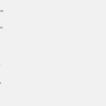
ым
ас
.
и