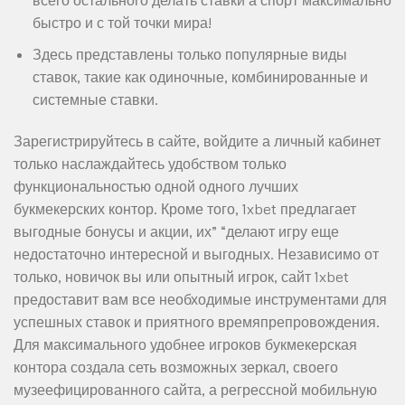
всего остального делать ставки а спорт максимально
быстро и с той точки мира!
Здесь представлены только популярные виды
ставок, такие как одиночные, комбинированные и
системные ставки.
Зарегистрируйтесь в сайте, войдите а личный кабинет
только наслаждайтесь удобством только
функциональностью одной одного лучших
букмекерских контор. Кроме того, 1xbet предлагает
выгодные бонусы и акции, их” “делают игру еще
недостаточно интересной и выгодных. Независимо от
только, новичок вы или опытный игрок, сайт 1xbet
предоставит вам все необходимые инструментами для
успешных ставок и приятного времяпрепровождения.
Для максимального удобнее игроков букмекерская
контора создала сеть возможных зеркал, своего
музеефицированного сайта, а регрессной мобильную