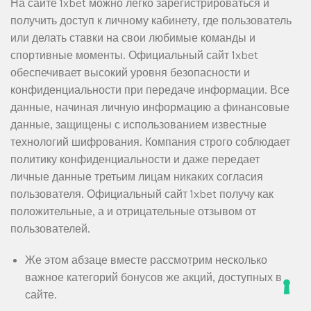
На сайте 1xbet можно легко зарегистрироваться и
получить доступ к личному кабинету, где пользователь
или делать ставки на свои любимые команды и
спортивные моменты. Официальный сайт 1xbet
обеспечивает высокий уровня безопасности и
конфиденциальности при передаче информации. Все
данные, начиная личную информацию а финансовые
данные, защищены с использованием известные
технологий шифрования. Компания строго соблюдает
политику конфиденциальности и даже передает
личные данные третьим лицам никаких согласия
пользователя. Официальный сайт 1xbet получу как
положительные, а и отрицательные отзывом от
пользователей.
Же этом абзаце вместе рассмотрим несколько
важное категорий бонусов же акций, доступных в
сайте.