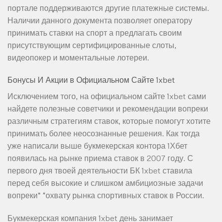
портале поддерживаются другие платежные системы.
Наличии данного документа позволяет оператору
принимать ставки на спорт а предлагать своим
присутствующим сертифицированные слоты,
видеопокер и моментальные лотереи.
Бонусы И Акции в Официальном Сайте 1xbet
Исключением того, на официальном сайте 1xbet сами
найдете полезные советчики и рекомендации вопреки
различным стратегиям ставок, которые помогут хотите
принимать более неосознанные решения. Как тогда
уже написали выше букмекерская контора 1Хбет
появилась на рынке приема ставок в 2007 году. С
первого дня твоей деятельности БК 1xbet ставила
перед себя высокие и слишком амбициозные задачи
вопреки” “охвату рынка спортивных ставок в России.
Букмекерская компания 1xbet день занимает