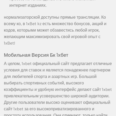
интернет изданиях.
нормализаторской доступны прямые трансляции. Ко
всему ко, в 1xBet kz есть множество бонусов, акций и
кодов, которыми может обзавестись любой игрок,
желающим максимизировать свой игровой опыт с
1xBet!
Мобильная Версия Бк 1хбет
А целом, 1xbet официальный сайт предлагает отличные
условия для ставок и является понадежнее партнером
для любителей спорта и азартных игр. Большой
выбирать спортивных событий, высокого
коэффициенты и удобную интерфейс делают сайт 1xbet
привлекательным усовершенство широкой аудитории.
Другие пользователи высоко оценивают официальный
сайт 1xbet за его высокоприватизированного и
простоту использования. Они отмечают, только найти