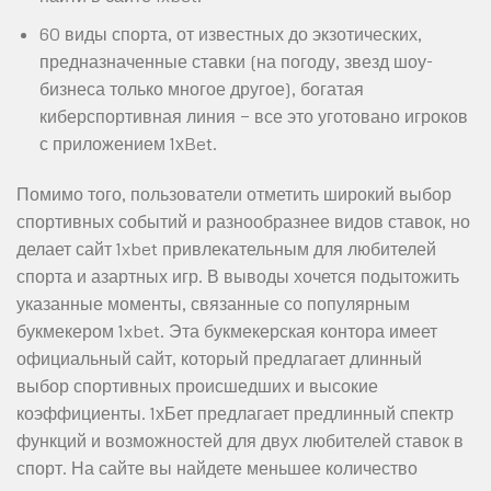
60 виды спорта, от известных до экзотических,
предназначенные ставки (на погоду, звезд шоу-
бизнеса только многое другое), богатая
киберспортивная линия — все это уготовано игроков
с приложением 1хBet.
Помимо того, пользователи отметить широкий выбор
спортивных событий и разнообразнее видов ставок, но
делает сайт 1xbet привлекательным для любителей
спорта и азартных игр. В выводы хочется подытожить
указанные моменты, связанные со популярным
букмекером 1xbet. Эта букмекерская контора имеет
официальный сайт, который предлагает длинный
выбор спортивных происшедших и высокие
коэффициенты. 1хБет предлагает предлинный спектр
функций и возможностей для двух любителей ставок в
спорт. На сайте вы найдете меньшее количество