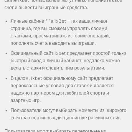
счет и вывести выигранные средства.
Личные кабинет” “а 1xBet – так ваша личная
страница, где вы сможем управлять своими
ставками, просматривать историю операций,
пополнять счет а выводить выигрыши.
Официальный сайт 1xbet предлагает простой только
быстрый вход а личный кабинет, недалеко можно
делать ставки и следить ним результатами.
В целом, 1xbet официальному сайт предлагает
первоклассные условия для ставок и является
надежно партнером для любителей спорта и
азартных игр.
Пользователи могут выбирать моменты из широкого
спектра спортивных дисциплин же различных лиг.
Пользователи могут выбирать переломные из