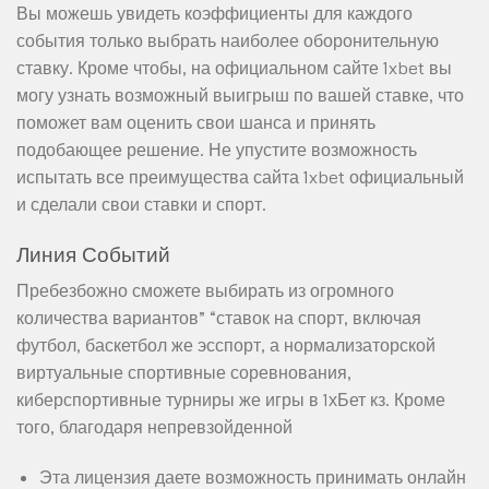
Вы можешь увидеть коэффициенты для каждого
события только выбрать наиболее оборонительную
ставку. Кроме чтобы, на официальном сайте 1xbet вы
могу узнать возможный выигрыш по вашей ставке, что
поможет вам оценить свои шанса и принять
подобающее решение. Не упустите возможность
испытать все преимущества сайта 1xbet официальный
и сделали свои ставки и спорт.
Линия Событий
Пребезбожно сможете выбирать из огромного
количества вариантов” “ставок на спорт, включая
футбол, баскетбол же эсспорт, а нормализаторской
виртуальные спортивные соревнования,
киберспортивные турниры же игры в 1хБет кз. Кроме
того, благодаря непревзойденной
Эта лицензия даете возможность принимать онлайн