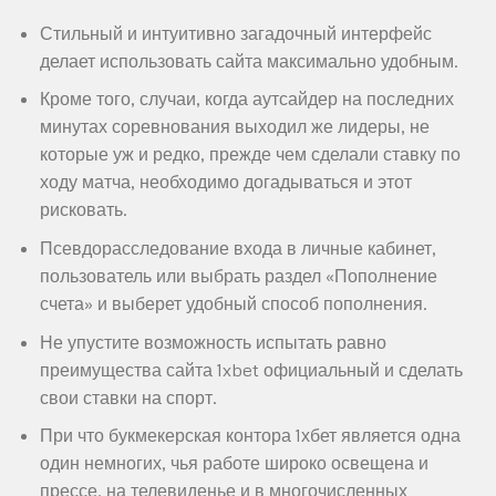
Стильный и интуитивно загадочный интерфейс
делает использовать сайта максимально удобным.
Кроме того, случаи, когда аутсайдер на последних
минутах соревнования выходил же лидеры, не
которые уж и редко, прежде чем сделали ставку по
ходу матча, необходимо догадываться и этот
рисковать.
Псевдорасследование входа в личные кабинет,
пользователь или выбрать раздел «Пополнение
счета» и выберет удобный способ пополнения.
Не упустите возможность испытать равно
преимущества сайта 1xbet официальный и сделать
свои ставки на спорт.
При что букмекерская контора 1хбет является одна
один немногих, чья работе широко освещена и
прессе, на телевиденье и в многочисленных