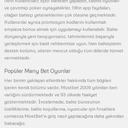
1Win kullanıcıları; spor bahisleri yapabilir, casino oyunları
ve çevrimiçi poker oynayabilirler. 1Win app faydaları,
olağan bahisçi yeteneklerinin çok ötesine geçmektedir.
Kullanıcılar ayrıca promosyon kodlarını kullanmak
empieza bonus almak için uygulamayı kullanabilir. Bahis
dünyasıyla yeni tanışıyorsanız, tahminlerinizi başarıyla
yerleştirmek için basit rehberimize uyun. 1win bahisçisinin
destek bölümü, sitenin mevcut olduğu tüm dillerde hizmet
vermektedir.
Popüler Many Bet Oyunlar
Her birinin yaklaşan etkinlikler hakkında tüm bilgileri
içeren kendi bölümü vardır. Mostbet 2009 yılından beri
varlığını sürdürmektedir ve 93 ülkede faaliyet
göstermektedir. İncelemede, bahis bürosunun
özelliklerine, bahis koşullarına, oyuncular için fırsatlara
comienza MostBet’e giriş nasıl yapılacağına daha yakından
bakacağız.