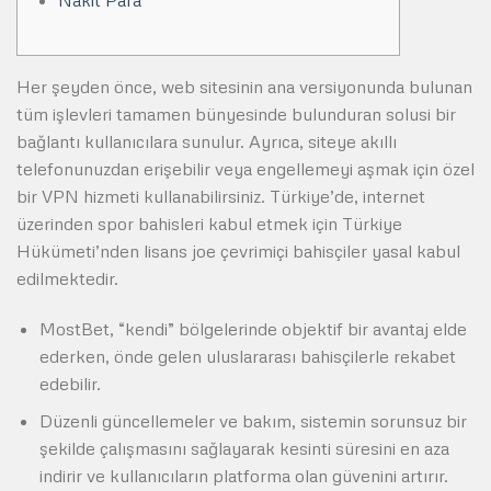
Nakit Para
Her şeyden önce, web sitesinin ana versiyonunda bulunan
tüm işlevleri tamamen bünyesinde bulunduran solusi bir
bağlantı kullanıcılara sunulur. Ayrıca, siteye akıllı
telefonunuzdan erişebilir veya engellemeyi aşmak için özel
bir VPN hizmeti kullanabilirsiniz. Türkiye’de, internet
üzerinden spor bahisleri kabul etmek için Türkiye
Hükümeti’nden lisans joe çevrimiçi bahisçiler yasal kabul
edilmektedir.
MostBet, “kendi” bölgelerinde objektif bir avantaj elde
ederken, önde gelen uluslararası bahisçilerle rekabet
edebilir.
Düzenli güncellemeler ve bakım, sistemin sorunsuz bir
şekilde çalışmasını sağlayarak kesinti süresini en aza
indirir ve kullanıcıların platforma olan güvenini artırır.