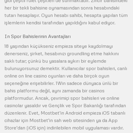
gibi çeşitli rulet çeşitleri de sunmaktadır. Zincir bahisindeki
her bir tekli bahisine oynamasından sonra hesabındaki
tutarı hesaplaşır. Oyun hesabı sahibi, hesapta yapılan tüm
işlemlerin kendisi tarafından yapıldığını kabul ediyor.
In Spor Bahislerinin Avantajları
18 yaşından küçükseniz empieza siteye kaydolmayı
denerseniz, şirket, hesabınızı groundling etme hakkını
saklı tutar; çünkü bu yasalara aykırı bir eylemde
bulunuyorsunuz demektir. Kullanıcılar spor bahisleri, canlı
online on line casino oyunları ve daha birçok oyun
seçeneğine erişebilirler. 1Win sadece dünyaca ünlü bir
bahis platformu değil, aynı zamanda bir casinos
platformudur. Ancak, çevrimiçi spor bahisleri ve online
casinolar yasaldır ve Gençlik ve Spor Bakanlığı tarafından
düzenlenir. Evet, Mostbet’in Android empieza iOS tabanlı
cihazlar için Mostbet’in sah web sitesinden ya da App
Store’dan (iOS için) indirilebilen mobil uygulaması vardır.