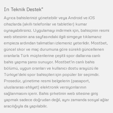
In Teknik Destek”
Ayrıca bahislerinizi yönetebilir veya Android ve iOS
cihazlarda (akıllı telefonlar ve tabletler) kumar
oynayabilirsiniz. Uygulamayı indirmek için, bahisçinin resmi
web sitesinin ana sayfasındaki ilgili simgeye tıklamanız
empieza ardından talimatları izlemeniz yeterlidir. Mostbet,
güncel skor ve maç durumuna göre sürekli güncellenen
oranlarla Türk müşterilerine çeşitli spor dallarına canlı
bahis yapma şansı sunuyor. Mostbet’in canlı bahis
bölümü, uygun oranları ve kullanıcı dostu arayüzü ile
Türkiye’deki spor bahisçileri için popüler bir seçimdir.
Prosedür, yönetime resmi belgelerin (pasaport,
uluslararası ehliyet) elektronik versiyonlarının
sağlanmasını içerir. Bahis şirketinin web sitesine giriş
yapmak sadece doğrudan değil, aynı zamanda sosyal ağlar
aracılığıyla da yapılabilir.