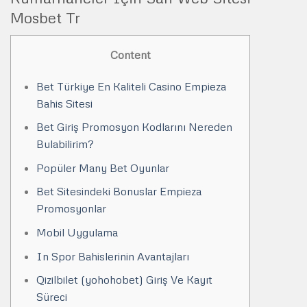
Mosbet Tr
Content
Bet Türkiye En Kaliteli Casino Empieza
Bahis Sitesi
Bet Giriş Promosyon Kodlarını Nereden
Bulabilirim?
Popüler Many Bet Oyunlar
Bet Sitesindeki Bonuslar Empieza
Promosyonlar
Mobil Uygulama
In Spor Bahislerinin Avantajları
Qizilbilet (yohohobet) Giriş Ve Kayıt
Süreci