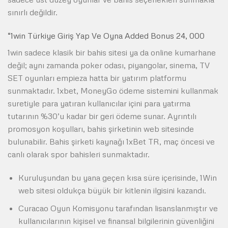
sınırlı değildir.
“1win Türkiye Giriş Yap Ve Oyna Added Bonus 24, 000
1win sadece klasik bir bahis sitesi ya da online kumarhane
değil; aynı zamanda poker odası, piyangolar, sinema, TV
SET oyunları empieza hatta bir yatırım platformu
sunmaktadır. 1xbet, MoneyGo ödeme sistemini kullanmak
suretiyle para yatıran kullanıcılar içini para yatırma
tutarının %30’u kadar bir geri ödeme sunar. Ayrıntılı
promosyon koşulları, bahis şirketinin web sitesinde
bulunabilir. Bahis şirketi kaynağı 1xBet TR, maç öncesi ve
canlı olarak spor bahisleri sunmaktadır.
Kuruluşundan bu yana geçen kısa süre içerisinde, 1Win
web sitesi oldukça büyük bir kitlenin ilgisini kazandı.
Curacao Oyun Komisyonu tarafından lisanslanmıştır ve
kullanıcılarının kişisel ve finansal bilgilerinin güvenliğini