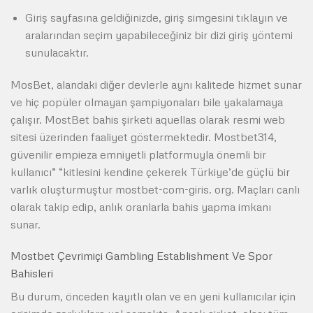
Giriş sayfasına geldiğinizde, giriş simgesini tıklayın ve
aralarından seçim yapabileceğiniz bir dizi giriş yöntemi
sunulacaktır.
MosBet, alandaki diğer devlerle aynı kalitede hizmet sunar
ve hiç popüler olmayan şampiyonaları bile yakalamaya
çalışır. MostBet bahis şirketi aquellas olarak resmi web
sitesi üzerinden faaliyet göstermektedir. Mostbet314,
güvenilir empieza emniyetli platformuyla önemli bir
kullanıcı” “kitlesini kendine çekerek Türkiye’de güçlü bir
varlık oluşturmuştur mostbet-com-giris. org. Maçları canlı
olarak takip edip, anlık oranlarla bahis yapma imkanı
sunar.
Mostbet Çevrimiçi Gambling Establishment Ve Spor
Bahisleri
Bu durum, önceden kayıtlı olan ve en yeni kullanıcılar için