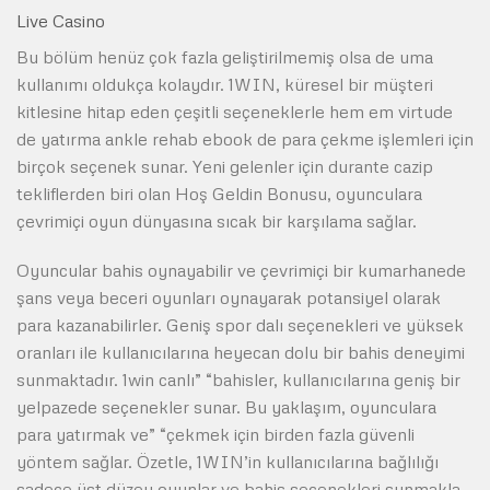
Live Casino
Bu bölüm henüz çok fazla geliştirilmemiş olsa de uma
kullanımı oldukça kolaydır. 1WIN, küresel bir müşteri
kitlesine hitap eden çeşitli seçeneklerle hem em virtude
de yatırma ankle rehab ebook de para çekme işlemleri için
birçok seçenek sunar. Yeni gelenler için durante cazip
tekliflerden biri olan Hoş Geldin Bonusu, oyunculara
çevrimiçi oyun dünyasına sıcak bir karşılama sağlar.
Oyuncular bahis oynayabilir ve çevrimiçi bir kumarhanede
şans veya beceri oyunları oynayarak potansiyel olarak
para kazanabilirler. Geniş spor dalı seçenekleri ve yüksek
oranları ile kullanıcılarına heyecan dolu bir bahis deneyimi
sunmaktadır. 1win canlı” “bahisler, kullanıcılarına geniş bir
yelpazede seçenekler sunar. Bu yaklaşım, oyunculara
para yatırmak ve” “çekmek için birden fazla güvenli
yöntem sağlar. Özetle, 1WIN’in kullanıcılarına bağlılığı
sadece üst düzey oyunlar ve bahis seçenekleri sunmakla