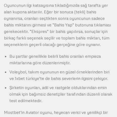
Oyuncunun ilgi katsayısına tıkladığınızda sağ tarafta yer
alan kupona aktarılır. Eğer bir sonuca (tekli) bahis
oynanırsa, oranları seçtikten sonra oyuncunun sadece
bahis miktarını girmesi ve “Bahis Yap” butonuna tıklaması
gerekecektir. “Ekspres” bir bahis yapılırsa, sonuçlar için
birkaç farklı seçenek seçilir ve toplam bahis miktarı, tüm
seçeneklerin geçerli olacağı gerçeğine göre oynanır.
Bu şartlar genellikle belirli bahis oranları empieza
miktarlarına göre düzenlenmiştir.
Voleybol, takım oyununun en güzel örneklerinden biri
ve 1xbet türkiye’te de bahis severlerin ilgisini çekiyor.
Şirketin oyunları, adil ve rastgele olduklarından emin
olmak için bağımsız denetçiler tarafından düzenli olarak
test edilmektedir.
Mostbet’in Aviator oyunu, heyecan verici ve yenilikçi bir