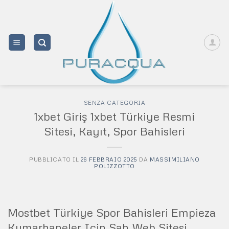
Salta
ai
contenuti
SENZA CATEGORIA
1xbet Giriş 1xbet Türkiye Resmi
Sitesi, Kayıt, Spor Bahisleri
PUBBLICATO IL
26 FEBBRAIO 2025
DA
MASSIMILIANO
POLIZZOTTO
Mostbet Türkiye Spor Bahisleri Empieza
Kumarhaneler Için Sah Web Sitesi