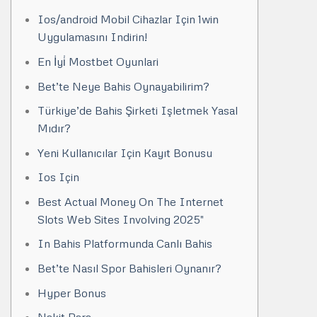
Ios/android Mobil Cihazlar Için 1win
Uygulamasını Indirin!
En İyi̇ Mostbet Oyunlari
Bet’te Neye Bahis Oynayabilirim?
Türkiye’de Bahis Şirketi Işletmek Yasal
Mıdır?
Yeni Kullanıcılar Için Kayıt Bonusu
Ios Için
Best Actual Money On The Internet
Slots Web Sites Involving 2025″
In Bahis Platformunda Canlı Bahis
Bet’te Nasıl Spor Bahisleri Oynanır?
Hyper Bonus