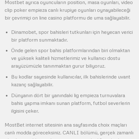
Mostbet ayrıca oyuncuların position, masa oyunları, video
clip poker empieza canlı krupiye oyunları oynayabileceği
bir çevrimiçi on line casino platformu de uma sağlayabilir.
Dinamobet, spor bahisleri tutkunları için heyecan verici
bir platform sunmaktadır.
Önde gelen spor bahis platformlarından biri olmaktan
ve yüksek kaliteli hizmetlerimiz ve kullanıcı dostu
arayüzümüzle tanınmaktan gurur biliyoruz.
Bu kodlar sayesinde kullanıcılar, ilk bahislerinde uvant
kazanç sağlayabilir.
Dünyanın dört bir yanındaki lig empieza turnuvalara
bahis yapma imkanı sunan platform, futbol severlerin
ilgisini çeker.
MostBet internet sitesinin ana sayfasında choix maçları
canlı modda göreceksiniz. CANLI bölümü, gerçek zamanlı