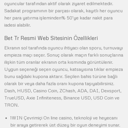
oyuncular tarafından aktif olarak ziyaret edilmektedir.
Sadakat programının bir parçası olarak, kayıtlı her oyuncu
her para yatırma işleminden% 50’ye kadar nakit para
iadesi alabilir.
Bet Tr Resmi Web Sitesinin Özellikleri
Ekranın sol tarafında oyuncu ihtiyacı olan sporu, turnuvayı
empieza maçı seçer. Sonuç olarak maçın farklı sonuçlarına
ilişkin tüm oranlar ekranın orta kısmında görüntülenir.
Uygun seçeneği seçen oyuncu, katsayısına tıklar empieza
bunu sağdaki kupona aktarır. Seçilen bahis türüne bağlı
olarak bir veya daha fazla oranı kupona taşıyabilirsiniz.
Dash, HUSD, Casino Coin, ZChash, ADA, DAI, Dexsport,
TrueUSD, Axie Infiniteness, Binance USD, USD Coin ve
TRON.
1WIN Çevrimiçi On line casino, teknoloji ve heyecanı
bir araya getirerek üst düzey bir oyun deneyimi sunar.